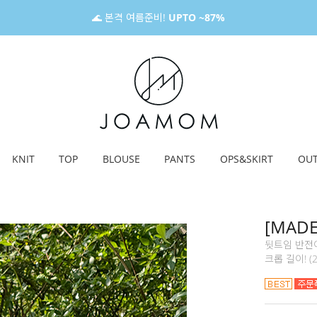
🌊 본격 여름준비!
UPTO ~87%
KNIT
TOP
BLOUSE
PANTS
OPS&SKIRT
OU
[MAD
뒷트임 반전
크롭 길이! (2c