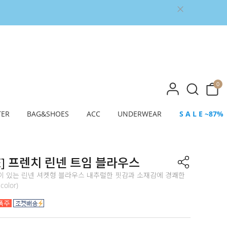
0
TER
BAG&SHOES
ACC
UNDERWEAR
S A L E ~87%
E] 프렌치 린넨 트임 블라우스
이 있는 린넨 셔켓형 블라우스 내추럴한 핏감과 소재감에 경쾌한
olor)