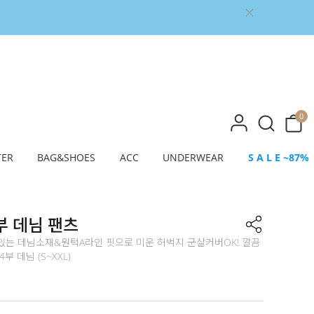
0
TER
BAG&SHOES
ACC
UNDERWEAR
S A L E ~87%
부 데님 팬츠
있는 데님소재&원턱A라인 핏으로 미운 허벅지 군살커버OK! 깔끔
부 데님 (S~XXL)