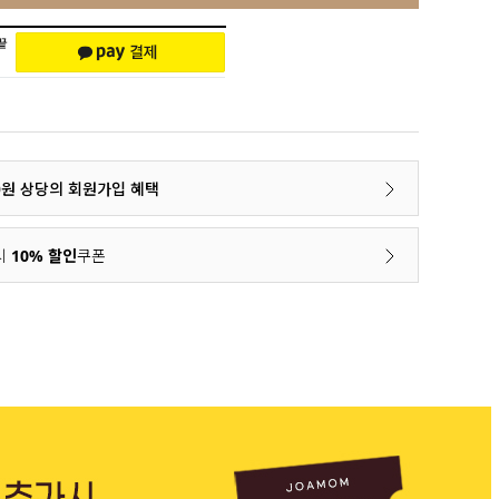
00원 상당의 회원가입 혜택
시
10% 할인
쿠폰