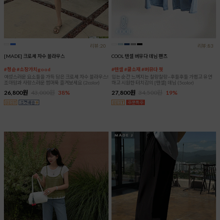
리뷰:20
리뷰:83
[MADE] 크로셰 자수 블라우스
COOL 텐셀 버뮤다 데님 팬츠
#청순 #소장가치good
#텐셀 #쿨소재 #버뮤다 핏
여성스러운 요소들을 가득 담은 크로셰 자수 블라우스!
입는 순간 느껴지는 찰랑찰랑~후들후들 가볍고 유연
조아맘과 사랑스러운 썸머룩 즐겨보세요 (2color)
하고 시원한 터치감의 [텐셀] 데님 (5color)
26,800원
43,000원
38%
27,800원
34,500원
19%