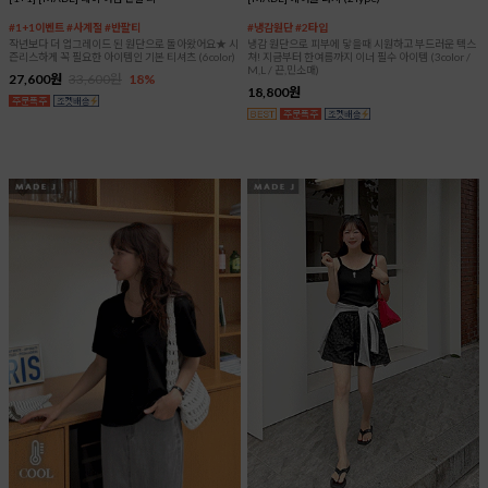
#1+1이벤트 #사계절 #반팔티
#냉감원단 #2타입
작년보다 더 업그레이드 된 원단으로 돌아왔어요★ 시
냉감 원단으로 피부에 닿을때 시원하고 부드러운 텍스
즌리스하게 꼭 필요한 아이템인 기본 티셔츠 (6color)
쳐! 지금부터 한여름까지 이너 필수 아이템 (3color /
M,L / 끈,민소매)
27,600원
33,600원
18%
18,800원