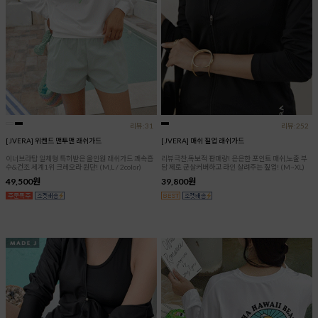
리뷰:31
리뷰:252
[JVERA] 위켄드 맨투맨 래쉬가드
[JVERA] 매쉬 짚업 래쉬가드
이너브라탑 일체형 특허받은 올인원 래쉬가드 쾌속흡
리뷰극찬,독보적 판매량! 은은한 포인트 매쉬,노출 부
수&건조 세계1위 크레오라 원단! (M,L / 2color)
담 제로 군살커버하고 라인 살려주는 짚업! (M~XL)
49,500원
39,800원