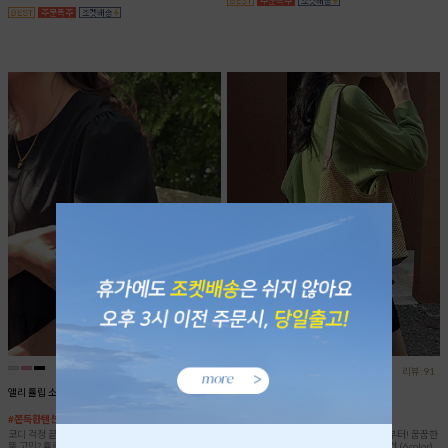
리뷰:12
리뷰:91
앨리 튤립 소매 원피스
드론 썸머 니트 가디건
#쫀득한텐션 #바스락
#살안타템 #1000장판매
코디 걱정 끝! 한/벌/완/성 가능한 가벼운 원피스♥ 팔
뜨거운 자외선과 차가운 에어컨 바람으로부터! 꿉꿉한
뚝 고민? 튤립 소매 디자인이 다 커버해요 (3color)
장마철에 장마템으로도 유용한 썸머 가디건 (6color)