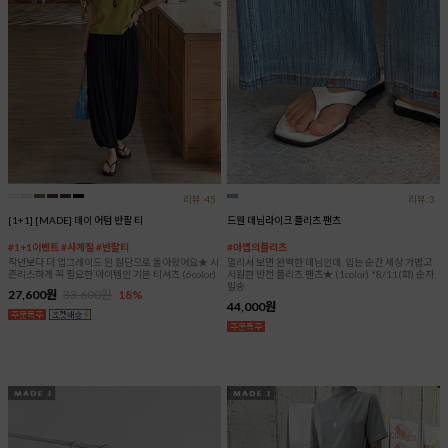
리뷰:45
리뷰:3
[1+1] [MADE] 데이 어텀 반팔 티
드웬 데님라이크 플리츠 팬츠
#1+1이벤트 #사계절 #반팔티
#마법의플리츠
작년보다 더 업그레이드 된 원단으로 돌아왔어요★ 시
멀리서 보면 완벽한 데님인데, 입는 순간 세상 가볍고
즌리스하게 꼭 필요한 아이템인 기본 티셔츠 (6color)
시원한 반전 플리츠 팬츠★ (1color) *8/11(화) 순차
발송
27,600원
33,600원
18%
44,000원