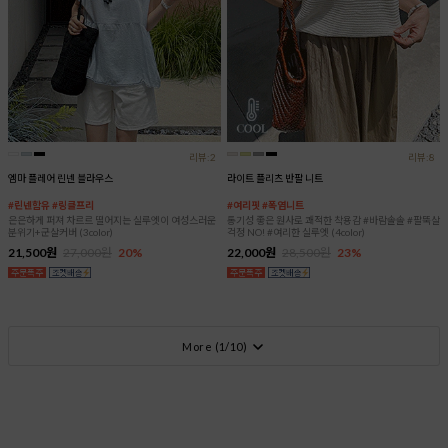
리뷰:2
리뷰:8
엠마 플레어 린넨 블라우스
라이트 플리츠 반팔 니트
#린넨함유 #링클프리
#여리핏 #폭염니트
은은하게 퍼져 차르르 떨어지는 실루엣이 여성스러운
통기성 좋은 원사로 쾌적한 착용감 #바람솔솔 #팔뚝살
분위기+군살커버 (3color)
걱정 NO! #여리한 실루엣 (4color)
21,500원
27,000원
20%
22,000원
28,500원
23%
More (
1
/
10
)