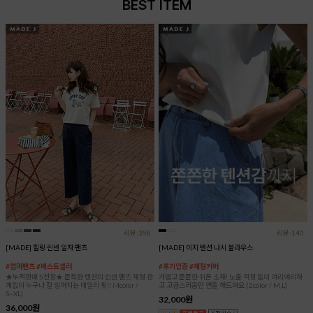
BEST ITEM
리뷰:358
리뷰:143
[MADE] 힐링 린넨 일자 팬츠
[MADE] 이지 텐션 나시 블라우스
#썸머팬츠 #베스트셀러
#후기인증 #체형커버
★누적판매 5천장★ 쫀득한 텐션의 린넨 팬츠 체형 관
가볍고 쫀쫀한 쉬폰 소재! 노출 걱정 없이 여리여리하
계없이 누구나 잘 입어지는 데일리 핏!! (4color /
고 고급스러움만 연출 해드려요 (2color / M,L)
S~XL)
32,000원
36,000원