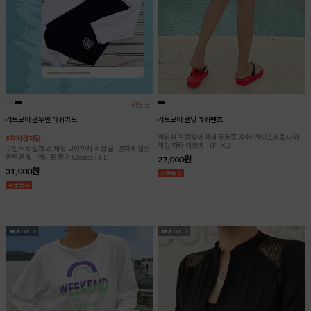
리뷰:6
러브모어 맨투맨 래쉬가드
러브모어 밴딩 래쉬팬츠
엉밑살 걱정없이,하체 통통족 강추! 사이즈별로 나와
#자외선차단
체형 따라 이쁘게~ (F~XL)
포인트 확실하고, 체형 고민까지 걱정 끝! 편하게 입는
맨투맨 핏~ 어디든 좋아 (2color / F,L)
27,000원
31,000원