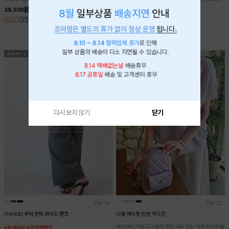
38,500원
23,500원
29,000원
19%
다시 보지 않기
닫기
리뷰:36
리뷰:22
[MADE] 쿠바 핀턱 와이드 팬츠
디얼 여리핏 린넨 가디건
여리여리 가볍고 시원한 원단 여유 있는 착용감이라 활
#폭염대비 #얼음땡팬츠