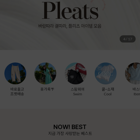
5
/
17
바로출고
휴가룩🌴
스윔웨어
쿨~소재
바스
조켓배송
Swim
Cool
Ite
NOW! BEST
지금 가장 사랑받는 베스트