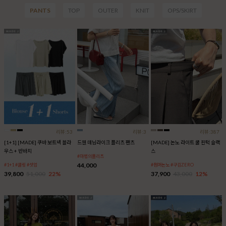
PANTS
TOP
OUTER
KNIT
OPS/SKIRT
리뷰:53
리뷰:3
리뷰:387
[1+1] [MADE] 쿠바 보트넥 블라
드웬 데님라이크 플리츠 팬츠
[MADE] 논노 라이트 쿨 핀턱 슬랙
우스 + 반바지
스
#마법의플리츠
44,000
#1+1 #쿨링 #셋업
#썸머논노 #구김ZERO
39,800
51,000
22%
37,900
43,000
12%