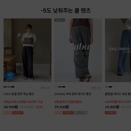
-5도 낮춰주는 쿨 팬츠
리뷰:25
리뷰:36
COOL 텐셀 핀턱 데님 팬츠
[MADE] 쿠바 핀턱 와이드 팬츠
쿨텐셀 와이드 데님 팬
#텐셀소재 #초경량 #88까지 가능
#폭염대비 #얼음땡팬츠
#숏부터롱까지 #3단
28,900원
37,000원
22%
29,500원
29,800원
37,0