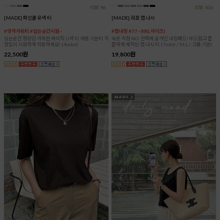
리뷰:96
리뷰:436
[MADE] 파인쿨 유넥 티
[MADE] 라포 캡 나시
#앗차가워티 #입는순간시원~
#캡내장 #77~88(L사이즈)
입는순간 청량감 가득한 베이직 U넥 티 여름 기본티 걱
속옷 걱정 NO, 안쪽에 숨겨진 내장패드! 부드럽고 쫀
정없이 시원하게 착용하세요! (4color)
쫀하게 제작된 캡 나시 티 (7color / M,L / 크롭,기본)
22,500원
19,800원