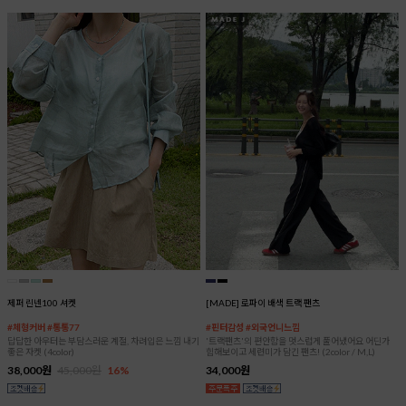
제퍼 린넨100 셔켓
[MADE] 로파이 배색 트랙 팬츠
#체형커버 #통통77
#핀터감성 #외국언니느낌
답답한 아우터는 부담스러운 계절, 차려입은 느낌 내기
'트랙팬츠'의 편안함을 멋스럽게 풀어냈어요 어딘가
좋은 자켓 (4color)
힙해보이고 세련미가 담긴 팬츠! (2color / M,L)
38,000원
45,000원
16%
34,000원