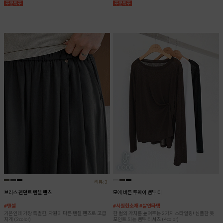
리뷰:3
브리스 펜던트 텐셀 팬츠
모에 버튼 투웨이 뱀부 티
#텐셀
#시원한소재 #살안타템
기본인데 가장 특별한, 차원이 다른 텐셀 팬츠로 고급
한 벌의 가치를 높여주는 2가지 스타일링! 심플한 듯
지게 (3color)
포인트 되는 뱀부 티셔츠 (4color)