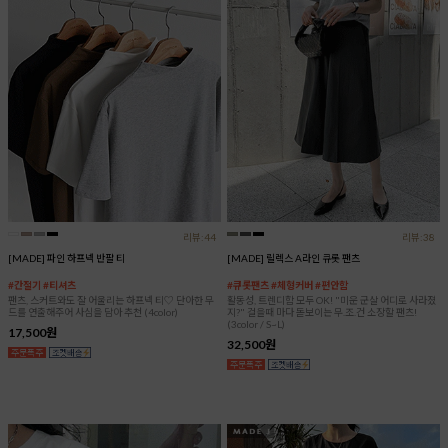
리뷰:44
리뷰:38
[MADE] 파인 하프넥 반팔 티
[MADE] 릴렉스 A라인 큐롯 팬츠
#간절기 #티셔츠
#큐롯팬츠 #체형커버 #편안함
팬츠, 스커트와도 잘 어울리는 하프넥 티♡ 단아한 무
활동성, 트렌디함 모두 OK! "미운 군살 어디로 사라졌
드를 연출해주어 사심을 담아 추천 (4color)
지?" 걸을때 마다 돋보이는 무.조.건 소장할 팬츠!
(3color / S~L)
17,500원
32,500원