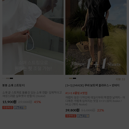
리뷰:53
봉봉 소매 스트링 티
[1+1] [MADE] 쿠바 보트넥 블라우스 + 반바지
소매 끝 스토퍼로 볼륨감 있는 소매 연출! 입체적이고
#1+1 #쿨링 #셋업
여성스러운 실루엣의 반팔 티 (3color)
어렵지 않은 디자인에 데일리부터 특별한 날까지~ 어
디에든 가볍게 입혀지는 셋업 1+1! (상의 3color /
15,900원
29,000원
45%
M,L) (하의 4color)
39,800원
51,000원
22%