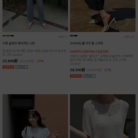
리뷰:7
리뷰:14
리프 슬라브 레이어드 니트
[MADE] 쿨 치즈 롱 스커트
한 벌만 입기만 해도 완성! 여성스러운 무드의 레이어
#88까지 #임부가능 #군살커버
드 니트 (3color)
가볍고 시원한 "쿨치즈" 소재에 군살은 싹~커버해주
면서 어떤 코디에도 잘 어울리는 뉴 치즈 스커트
25,800원
32,000원
19%
(2color)
28,500원
34,500원
17%