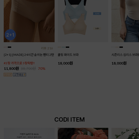
리뷰:216
[2+1] [MADE] 24시간 숨쉬는 팬티 2탄
쿨링 와이드 브라
시즌리스 심리스 브라
18,000원
18,000원
#2장 가격으로 3장득템!!
11,800원
38,700원
70%
CODI ITEM