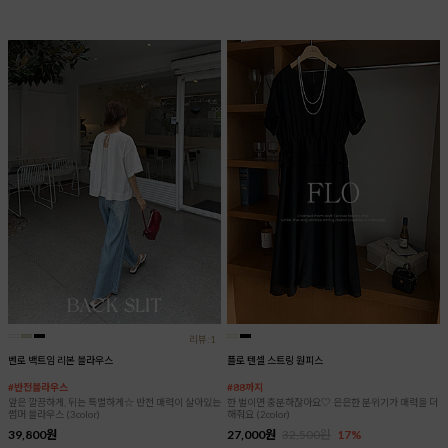
리뷰:1
벤로 백트임 리본 블라우스
플로 텐셀 스트링 원피스
#반전블라우스
#88까지
앞은 깔끔하게, 뒤는 특별하게☆ 반전 매력이 살아있는
한 벌이면 충분하잖아요♡ 은은한 분위기가 매력을 더
썸머 블라우스 (3color)
해줘요 (2color)
39,800원
27,000원
32,500원
17%