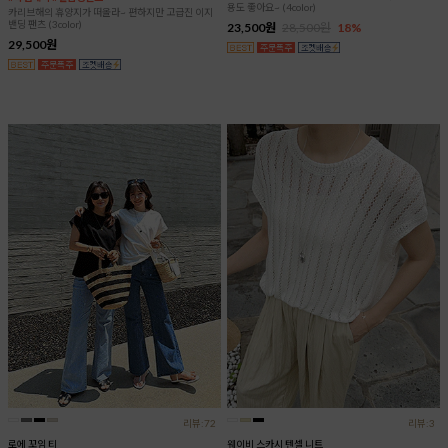
용도 좋아요~ (4color)
카리브해의 휴양지가 떠올라~ 편하지만 고급진 이지
밴딩 팬츠 (3color)
23,500원
28,500원
18%
29,500원
리뷰:72
리뷰:3
로에 꼬임 티
웨이비 스카시 텐셀 니트