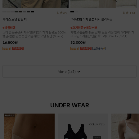
리뷰:69
리뷰:143
베이스 모달 반팔 티
[MADE] 이지 텐션 나시 블라우스
#데일리템
#후기인증 #체형커버
코디 일등공신★ 캐주얼&데일리하게 활용도 200%!
가볍고 쫀쫀한 쉬폰 소재! 노출 걱정 없이 여리여리하
탱글/쫀쫀 입는 순간 기분 좋은 모달 원단 (8color)
고 고급스러움만 연출 해드려요 (2color / M,L)
16,800원
32,000원
More (
1
/
5
)
UNDER WEAR