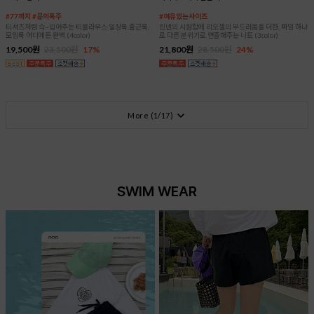
#77까지 #문의폭주
#여유있는사이즈
티셔츠처럼 슥~입어주는 티블라우스 일상룩,출근룩,
린넨의 시원함에 리오셀의 부드러움을 더한, 짜임 하나
모임룩 어디에든 완벽 (4color)
로 다른 분위기로 연출해주는 니트 (3color)
19,500원
23,500원
17%
21,800원
28,500원
24%
More (
1
/
17
)
SWIM WEAR