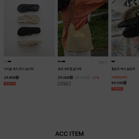
리뷰:5
이지솔 웨지 쪼리 슬리퍼
포레 네추럴 숄더백
플로트 메쉬 블로퍼
19,800원
29,000원
35,000원
17%
#착화감대박
49,500원
ACC ITEM