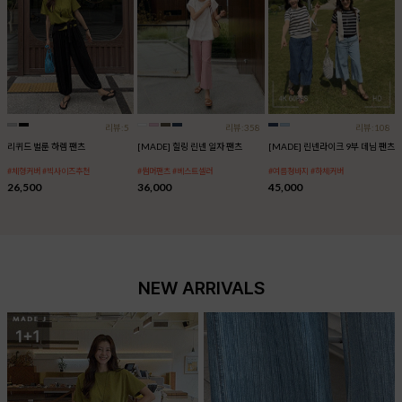
리뷰:5
리뷰:358
리뷰:108
리퀴드 벌룬 하렘 팬츠
[MADE] 힐링 린넨 일자 팬츠
[MADE] 린넨라이크 9부 데님 팬츠
#체형커버 #빅사이즈추천
#썸머팬츠 #베스트셀러
#여름청바지 #하체커버
26,500
36,000
45,000
NEW ARRIVALS