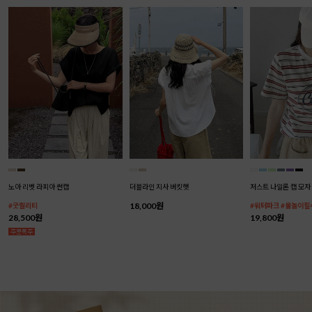
노아 리벳 라피아 썬캡
더블라인 지사 버킷햇
저스트 나일론 캡 모자
18,000원
#굿퀄리티
#워터파크 #물놀이필
28,500원
19,800원