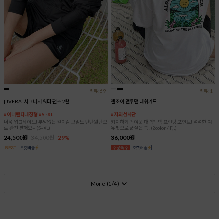
리뷰:69
리뷰:1
[JVERA] 시그니처 워터 팬츠 2탄
엔조이 맨투맨 래쉬가드
#이너팬티내장형 #S~XL
#자외선차단
더욱 업그레이드! 부담없는 길이감 고밀도 탄탄원단으
키치하게 귀여운 매력의 백 프린팅 포인트! 넉넉한 여
로 완전 편해요~ (S~XL)
유핏으로 군살은 쏙! (2color / F,L)
24,500원
34,500원
29%
36,000원
More (
1
/
4
)