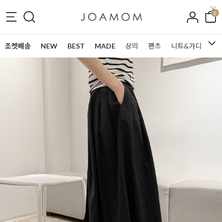
0
조켓배송
NEW
BEST
MADE
상의
팬츠
니트&가디건