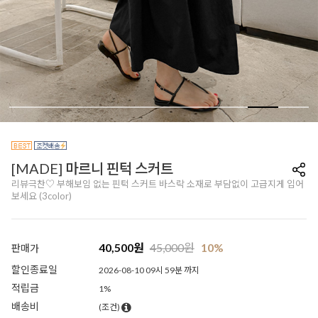
[MADE] 마르니 핀턱 스커트
리뷰극찬♡ 부해보임 없는 핀턱 스커트 바스락 소재로 부담없이 고급지게 입어
보세요 (3color)
40,500
원
45,000
원
10%
판매가
할인종료일
2026-08-10 09시 59분 까지
적립금
1%
배송비
(조건)