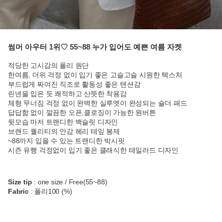
썸머 아우터 1위♡ 55~88 누가 입어도 예쁜 여름 자켓
적당한 고시감의 폴리 원단
한여름, 더위 걱정 없이 입기 좋은 고슬고슬 시원한 텍스처
부드럽게 짜여진 직조로 활동성 좋은 텐션감
린넨을 입은 듯 쾌적하고 산뜻한 착용감
체형 무너짐 걱정 없이 완벽한 실루엣이 완성되는 숄더 패드
답답함 없이 깔끔한 오픈,클로징이 가능한 원버튼
뒷모습 마저 트랜디한 백슬릿 디자인
브랜드 퀄리티의 안감 헤리 테잎 봉제
~88까지 입을 수 있는 트랜디한 박시핏
시즌 유행 걱정없이 입기 좋은 클래식한 테일러드 디자인
Size tip
: one size / Free(55~88)
Fabric
: 폴리100 (%)