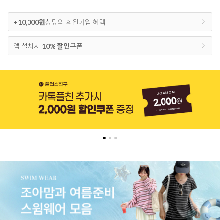
+10,000원
상당의 회원가입 혜택
앱 설치시
10% 할인
쿠폰