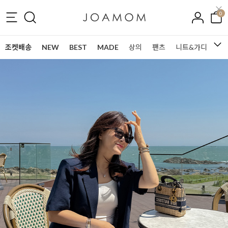
0
조켓배송
NEW
BEST
MADE
상의
팬츠
니트&가디건