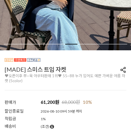
[MADE] 스미스 트임 자켓
♥오픈이후 쭈~욱 아우터판매 1위♥ 55~88 누가 입어도 예쁜 가벼운 여름 자
켓 (5color)
61,200
원
68,000
원
10%
판매가
할인종료일
2026-08-10 09시 59분 까지
적립금
1%
배송비
(조건)