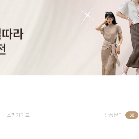
쇼핑가이드
상품문의
88