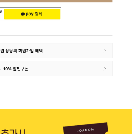
00원 상당의 회원가입 혜택
시
10% 할인
쿠폰