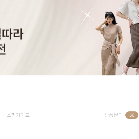
쇼핑가이드
상품문의
66