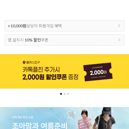
+10,000원
상당의 회원가입 혜택
앱 설치시
10% 할인
쿠폰