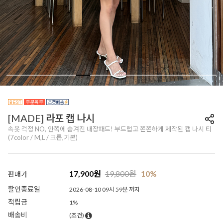
[MADE] 라포 캡 나시
속옷 걱정 NO, 안쪽에 숨겨진 내장패드! 부드럽고 쫀쫀하게 제작된 캡 나시 티
(7color / M,L / 크롭,기본)
17,900
원
19,800
원
10%
판매가
할인종료일
2026-08-10 09시 59분 까지
적립금
1%
배송비
(조건)