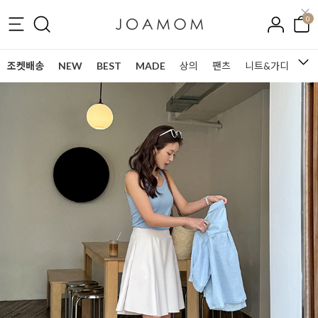
0
조켓배송
NEW
BEST
MADE
상의
팬츠
니트&가디건