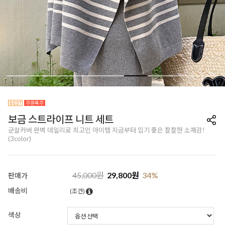
보금 스트라이프 니트 세트
군살커버 완벽 데일리로 최고인 아이템 지금부터 입기 좋은 찰찰한 소재감!
(3color)
45,000
원
29,800
원
34
%
판매가
배송비
(조건)
색상