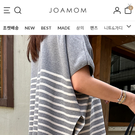
0
조켓배송
NEW
BEST
MADE
상의
팬츠
니트&가디건