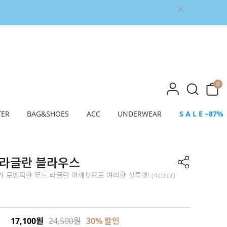
0
TER
BAG&SHOES
ACC
UNDERWEAR
S A L E ~87%
 라글란 블라우스
 로맨틱한 무드 라글란 어깨핏으로 여리한 실루엣! (4color)
17,100원
24,500원
30
% 할인