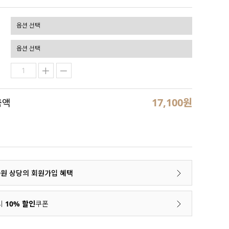
17,100
원
금액
00원 상당의 회원가입 혜택
시
10% 할인
쿠폰