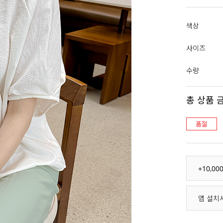
색상
사이즈
수량
총 상품 
+10,0
앱 설치