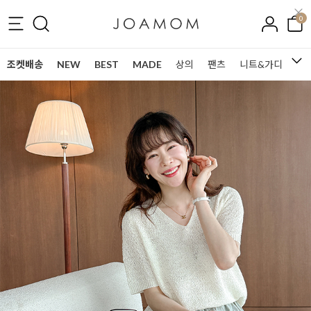
0
조켓배송
NEW
BEST
MADE
상의
팬츠
니트&가디건