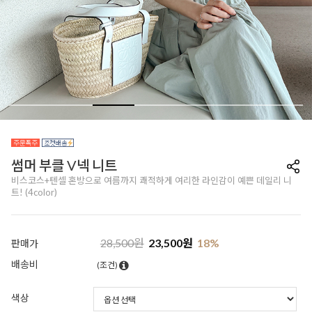
썸머 부클 V넥 니트
비스코스+텐셀 혼방으로 여름까지 쾌적하게 여리한 라인감이 예쁜 데일리 니
트! (4color)
28,500
원
23,500
원
18
%
판매가
배송비
(조건)
색상