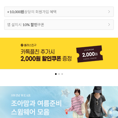
+10,000원
상당의 회원가입 혜택
앱 설치시
10% 할인
쿠폰