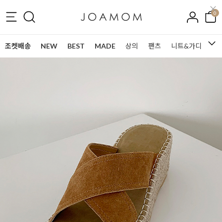
0
조켓배송
NEW
BEST
MADE
상의
팬츠
니트&가디건