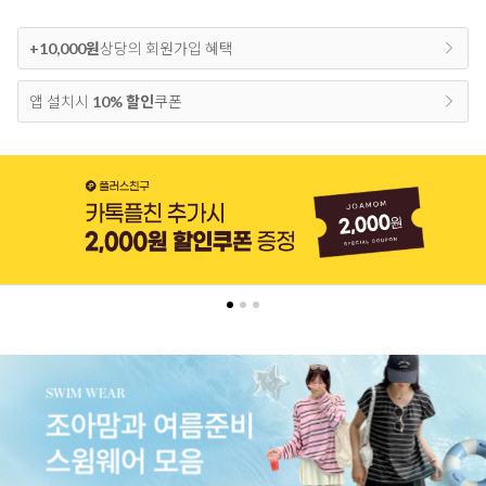
+10,000원
상당의 회원가입 혜택
앱 설치시
10% 할인
쿠폰