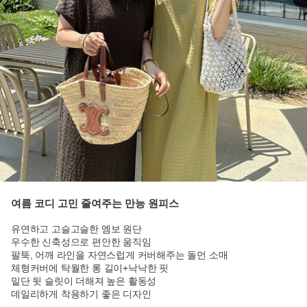
여름 코디 고민 줄여주는 만능 원피스
유연하고 고슬고슬한 엠보 원단
우수한 신축성으로 편안한 움직임
팔뚝, 어깨 라인을 자연스럽게 커버해주는 돌먼 소매
체형커버에 탁월한 롱 길이+낙낙한 핏
밑단 뒷 슬릿이 더해져 높은 활동성
데일리하게 착용하기 좋은 디자인