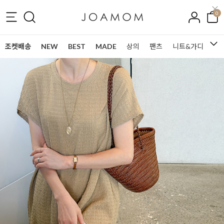
0
조켓배송
NEW
BEST
MADE
상의
팬츠
니트&가디건