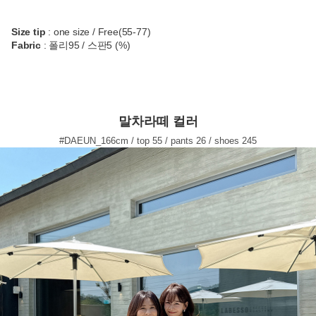
Size tip
: one size / Free(55-77)
Fabric
: 폴리95 / 스판5 (%)
말차라떼 컬러
#DAEUN_166cm / top 55 / pants 26 / shoes 245