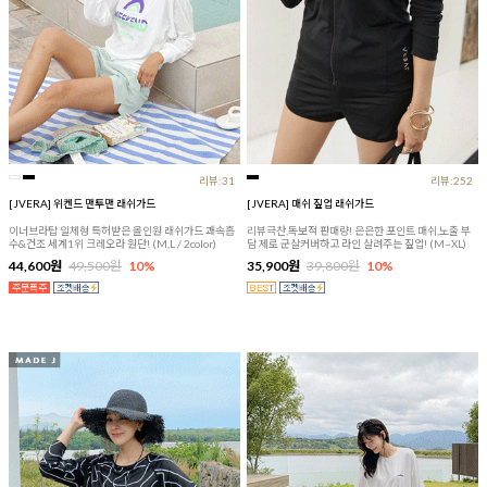
리뷰:31
리뷰:252
[JVERA] 위켄드 맨투맨 래쉬가드
[JVERA] 매쉬 짚업 래쉬가드
이너브라탑 일체형 특허받은 올인원 래쉬가드 쾌속흡
리뷰극찬,독보적 판매량! 은은한 포인트 매쉬,노출 부
수&건조 세계1위 크레오라 원단! (M,L / 2color)
담 제로 군살커버하고 라인 살려주는 짚업! (M~XL)
44,600원
49,500원
10%
35,900원
39,800원
10%