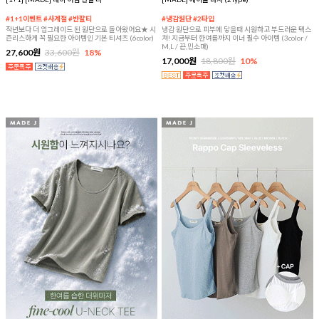
#1+1이벤트 #사계절 #반팔티
#냉감원단 #2타입
작년보다 더 업그레이드 된 원단으로 돌아왔어요★ 시
냉감 원단으로 피부에 닿을때 시원하고 부드러운 텍스
즌리스하게 꼭 필요한 아이템인 기본 티셔츠 (6color)
쳐! 지금부터 한여름까지 이너 필수 아이템 (3color /
M,L / 끈,민소매)
27,600원
33,600원
18%
17,000원
18,800원
10%