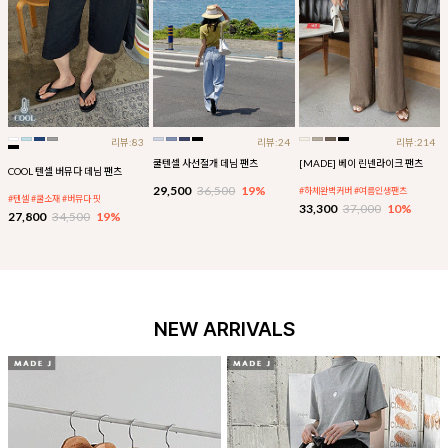
리뷰:83
리뷰:24
리뷰:214
쿨텐셀 사선절개 데님 팬츠
[MADE] 베이 린넨라이크 팬츠
COOL 텐셀 버뮤다 데님 팬츠
29,500
36,500
19%
#하체완벽커버 #여름인생팬츠
#텐셀 #쿨소재 #버뮤다 핏
33,300
37,000
10%
27,800
34,500
19%
NEW ARRIVALS