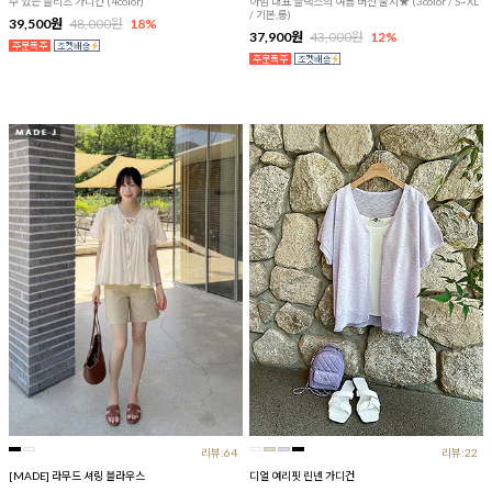
수 있는 플리츠 가디건 (4color)
아맘 대표 슬랙스의 여름 버전 출시★ (3color / S~XL
/ 기본,롱)
39,500원
48,000원
18%
37,900원
43,000원
12%
리뷰:64
리뷰:22
[MADE] 라무드 셔링 블라우스
디얼 여리핏 린넨 가디건