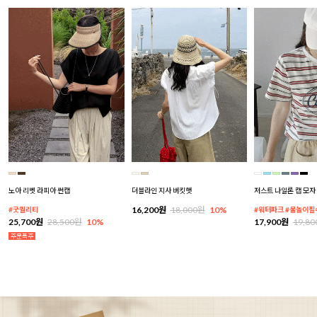
노아 리벳 라피아 썬캡
더블라인 지사 버킷햇
저스트 나일론 캡 모자
16,200원
18,000원
10%
#굿퀄리티
#워터파크 #물놀이필
25,700원
28,500원
10%
17,900원
19,8