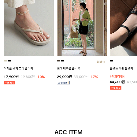
리뷰:5
이지솔 웨지 쪼리 슬리퍼
포레 네추럴 숄더백
플로트 메쉬 블로퍼
17,900원
19,800원
10%
29,000원
35,000원
17%
#착화감대박
44,600원
49,5
ACC ITEM