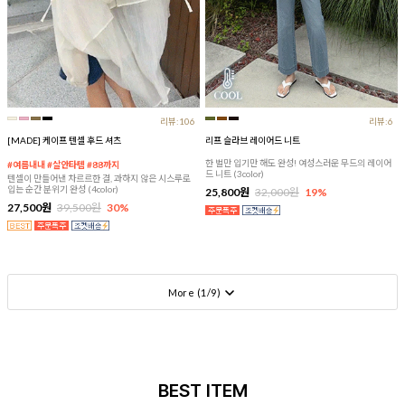
리뷰:106
리뷰:6
[MADE] 케이프 텐셀 후드 셔츠
리프 슬라브 레이어드 니트
한 벌만 입기만 해도 완성! 여성스러운 무드의 레이어
#여름내내 #살안타템 #88까지
드 니트 (3color)
텐셀이 만들어낸 차르르한 결, 과하지 않은 시스루로
입는 순간 분위기 완성 (4color)
25,800원
32,000원
19%
27,500원
39,500원
30%
More (
1
/
9
)
BEST ITEM