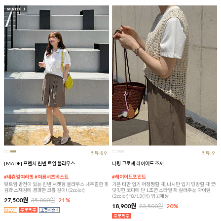
리뷰:89
리뷰:9
[MADE] 프렌치 린넨 트임 블라우스
니팅 크로셰 레이어드 조끼
#네츄럴여리핏 #여름셔츠베스트
#레이어드포인트
뒷트임 반전이 있는 린넨 셔켓형 블라우스 내추럴한 핏
기본 티만 입기 어정쩡할 때, 나시만 입기 민망할 때 굿!
감과 소재감에 경쾌한 크롭 길이! (2color)
밋밋한 코디에 단 1초면 스타일 확 살려주는 아이템
(2color)*8/13(목) 입고예정
27,500원
35,000원
21%
18,900원
23,500원
20%