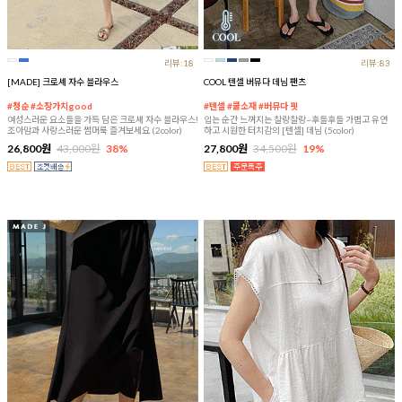
리뷰:18
리뷰:83
[MADE] 크로셰 자수 블라우스
COOL 텐셀 버뮤다 데님 팬츠
#청순 #소장가치good
#텐셀 #쿨소재 #버뮤다 핏
여성스러운 요소들을 가득 담은 크로셰 자수 블라우스!
입는 순간 느껴지는 찰랑찰랑~후들후들 가볍고 유연
조아맘과 사랑스러운 썸머룩 즐겨보세요 (2color)
하고 시원한 터치감의 [텐셀] 데님 (5color)
26,800원
43,000원
38%
27,800원
34,500원
19%