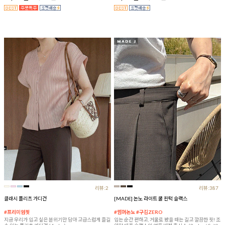
리뷰:2
리뷰:387
클래시 플리츠 가디건
[MADE] 논노 라이트 쿨 핀턱 슬랙스
#프리미엄핏
#썸머논노 #구김ZERO
지금 우리가 입고 싶은 분위기만 담아 고급스럽게 즐길
입는 순간 편하고, 거울로 봤을 때는 길고 깔끔한 핏! 조