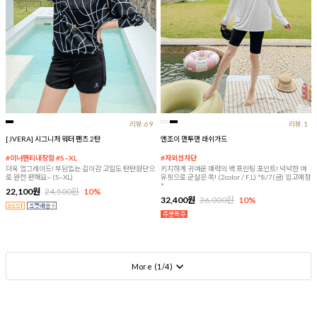
리뷰:69
리뷰:1
[JVERA] 시그니처 워터 팬츠 2탄
엔조이 맨투맨 래쉬가드
#이너팬티내장형 #S~XL
#자외선차단
더욱 업그레이드! 부담없는 길이감 고밀도 탄탄원단으
키치하게 귀여운 매력의 백 프린팅 포인트! 넉넉한 여
로 완전 편해요~ (S~XL)
유핏으로 군살은 쏙! (2color / F,L) *8/7(금) 입고예정
*
22,100원
24,500원
10%
32,400원
36,000원
10%
More (
1
/
4
)