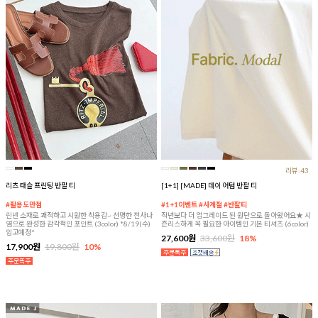
리뷰:43
리츠 태슬 프린팅 반팔 티
[1+1] [MADE] 데이 어텀 반팔 티
#활용도만점
#1+1이벤트 #사계절 #반팔티
린넨 소재로 쾌적하고 시원한 착용감~ 선명한 전사나
작년보다 더 업그레이드 된 원단으로 돌아왔어요★ 시
염으로 완성한 감각적인 포인트 (3color) *8/19(수)
즌리스하게 꼭 필요한 아이템인 기본 티셔츠 (6color)
입고예정*
27,600원
33,600원
18%
17,900원
19,800원
10%