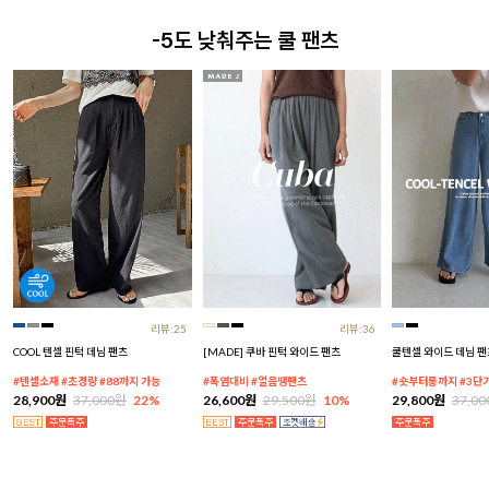
-5도 낮춰주는 쿨 팬츠
리뷰:25
리뷰:36
COOL 텐셀 핀턱 데님 팬츠
[MADE] 쿠바 핀턱 와이드 팬츠
쿨텐셀 와이드 데님 팬
#텐셀소재 #초경량 #88까지 가능
#폭염대비 #얼음땡팬츠
#숏부터롱까지 #3단
28,900원
37,000원
22%
26,600원
29,500원
10%
29,800원
37,0