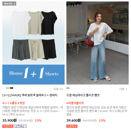
리뷰:53
리뷰:1
[1+1] [MADE] 쿠바 보트넥 블라우스 + 반바지
드웬 데님라이크 플리츠 팬츠
#1+1 #쿨링 #셋업
#마법의플리츠
어렵지 않은 디자인에 데일리부터 특별한 날까지~ 어
멀리서 보면 완벽한 데님인데, 입는 순간 세상 가볍고
디에든 가볍게 입혀지는 셋업 1+1! (상의 3color /
시원한 반전 플리츠 팬츠★ (1color) *8/11(화) 순차
M,L) (하의 4color)
발송
35,900원
39,800원
10%
39,600원
44,000원
10%