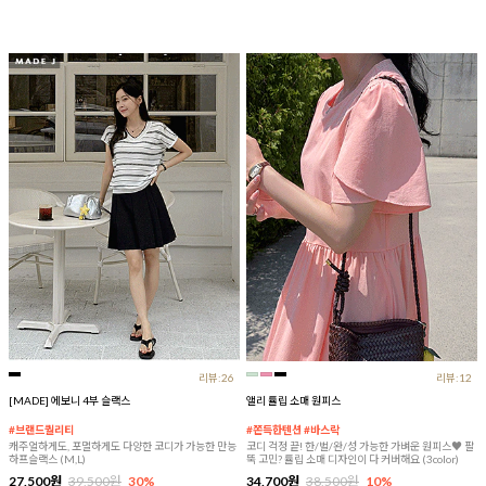
리뷰:26
리뷰:12
[MADE] 에보니 4부 슬랙스
앨리 튤립 소매 원피스
#브랜드퀄리티
#쫀득한텐션 #바스락
캐주얼하게도, 포멀하게도 다양한 코디가 가능한 만능
코디 걱정 끝! 한/벌/완/성 가능한 가벼운 원피스♥ 팔
하프슬랙스 (M,L)
뚝 고민? 튤립 소매 디자인이 다 커버해요 (3color)
27,500원
39,500원
30%
34,700원
38,500원
10%