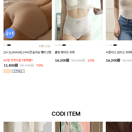
리뷰:216
[2+1] [MADE] 24시간 숨쉬는 팬티 2탄
쿨링 와이드 브라
시즌리스 심리스 브라
16,200원
18,000원
10%
16,200원
18,0
#2장 가격으로 3장득템!!
11,800원
38,700원
70%
CODI ITEM