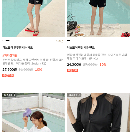
리뷰:5
러브모어 맨투맨 래쉬가드
러브모어 밴딩 래쉬팬츠
엉밑살 걱정없이,하체 통통족 강추! 사이즈별로 나와
#자외선차단
체형 따라 이쁘게~ (F~XL)
포인트 확실하고, 체형 고민까지 걱정 끝! 편하게 입는
맨투맨 핏~ 어디든 좋아 (2color / F,L)
24,300원
27,000원
10%
27,900원
31,000원
10%