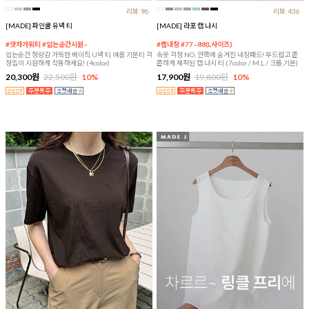
리뷰:96
리뷰:436
[MADE] 파인쿨 유넥 티
[MADE] 라포 캡 나시
#앗차가워티 #입는순간시원~
#캡내장 #77~88(L사이즈)
입는순간 청량감 가득한 베이직 U넥 티 여름 기본티 걱
속옷 걱정 NO, 안쪽에 숨겨진 내장패드! 부드럽고 쫀
정없이 시원하게 착용하세요! (4color)
쫀하게 제작된 캡 나시 티 (7color / M,L / 크롭,기본)
20,300원
22,500원
10%
17,900원
19,800원
10%