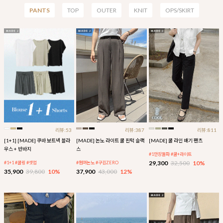
PANTS
TOP
OUTER
KNIT
OPS/SKIRT
리뷰:53
리뷰:387
리뷰:811
[1+1] [MADE] 쿠바 보트넥 블라
[MADE] 논노 라이트 쿨 핀턱 슬랙
[MADE] 쿨 라인 배기 팬츠
우스 + 반바지
스
#1만장돌파 #쿨+라이트
29,300
32,500
10%
#1+1 #쿨링 #셋업
#썸머논노 #구김ZERO
35,900
39,800
10%
37,900
43,000
12%