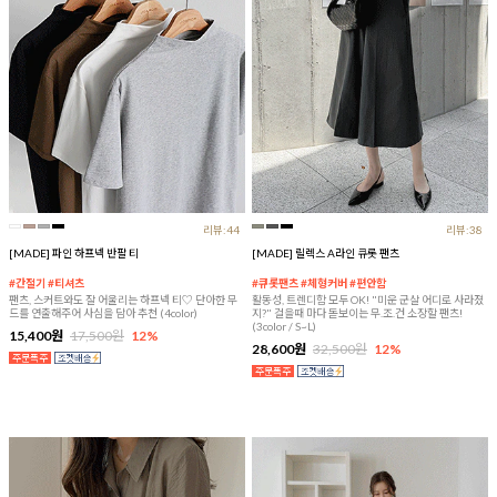
리뷰:44
리뷰:38
[MADE] 파인 하프넥 반팔 티
[MADE] 릴렉스 A라인 큐롯 팬츠
#간절기 #티셔츠
#큐롯팬츠 #체형커버 #편안함
팬츠, 스커트와도 잘 어울리는 하프넥 티♡ 단아한 무
활동성, 트렌디함 모두 OK! "미운 군살 어디로 사라졌
드를 연출해주어 사심을 담아 추천 (4color)
지?" 걸을때 마다 돋보이는 무.조.건 소장할 팬츠!
(3color / S~L)
15,400원
17,500원
12%
28,600원
32,500원
12%