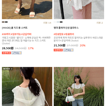
리뷰:14
리뷰:2
[MADE] 쿨 치즈 롱 스커트
엠마 플레어 린넨 블라우스
#88까지 #임부가능 #군살커버
#린넨함유 #링클프리
가볍고 시원한 "쿨치즈" 소재에 군살은 싹~커버해주
은은하게 퍼져 차르르 떨어지는 실루엣이 여성스러운
면서 어떤 코디에도 잘 어울리는 뉴 치즈 스커트
분위기+군살커버 (3color)
(2color)
21,500원
27,000원
20%
28,500원
34,500원
17%