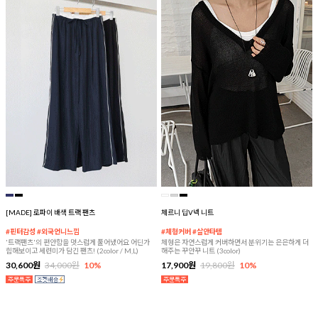
[MADE] 로파이 배색 트랙 팬츠
체르니 딥V넥 니트
#핀터감성 #외국언니느낌
#체형커버 #살안타템
'트랙팬츠'의 편안함을 멋스럽게 풀어냈어요 어딘가
체형은 자연스럽게 커버하면서 분위기는 은은하게 더
힙해보이고 세련미가 담긴 팬츠! (2color / M,L)
해주는 꾸안꾸 니트 (3color)
30,600원
34,000원
10%
17,900원
19,800원
10%