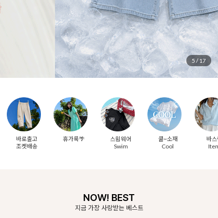
6
/
17
바로출고
휴가룩🌴
스윔웨어
쿨~소재
바스
조켓배송
Swim
Cool
Ite
NOW! BEST
지금 가장 사랑받는 베스트