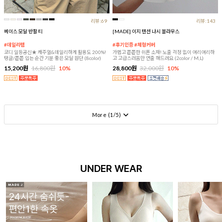
리뷰:69
리뷰:143
베이스 모달 반팔 티
[MADE] 이지 텐션 나시 블라우스
#데일리템
#후기인증 #체형커버
코디 일등공신★ 캐주얼&데일리하게 활용도 200%!
가볍고 쫀쫀한 쉬폰 소재! 노출 걱정 없이 여리여리하
탱글/쫀쫀 입는 순간 기분 좋은 모달 원단 (8color)
고 고급스러움만 연출 해드려요 (2color / M,L)
15,200원
16,800원
10%
28,800원
32,000원
10%
More (
1
/
5
)
UNDER WEAR