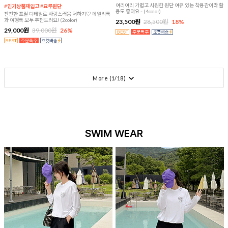
여리여리 가볍고 시원한 원단 여유 있는 착용감이라 활
#인기상품재입고 #요루원단
용도 좋아요~ (4color)
잔잔한 프릴 디테일로 사랑스러움 더하기♡ 데일리룩
과 여행룩 모두 추천드려요! (2color)
23,500원
28,500원
18%
29,000원
39,000원
26%
More (
1
/
18
)
SWIM WEAR