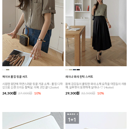
메이브 롤업 링클 셔츠
레이나 와샤 핀턱 스커트
시원한 원단에 자연스러운 링클 가공 소재~ 롤업 디자
몸에 감김없이 쿨링한 와샤 소재 요척을 아낌없이 사용
인으로 신경 쓰이는 팔뚝살, 이제 고민 끝! (2color)
해, 실루엣이 또렷하게 살아나~♡ (4color)
24,300원
27,000원
10%
29,300원
32,500원
10%