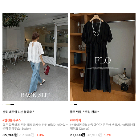
벤로 백트임 리본 블라우스
플로 텐셀 스트링 원피스
#반전블라우스
#88까지
앞은 깔끔하게, 뒤는 특별하게☆ 반전 매력이 살아있는
한 벌이면 충분하잖아요♡ 은은한 분위기가 매력을 더
썸머 블라우스 (3color)
해줘요 (2color)
35,900원
39,800원
10%
27,000원
32,500원
17%