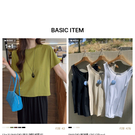
BASIC ITEM
리뷰:43
리뷰:478
[1+1] [MADE] 데이 어텀 반팔 티
[MADE] 에어쿨 나시 (2Type)