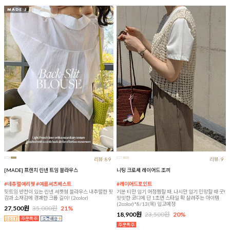
리뷰:89
리뷰:9
[MADE] 프렌치 린넨 트임 블라우스
니팅 크로셰 레이어드 조끼
#네츄럴여리핏 #여름셔츠베스트
#레이어드포인트
뒷트임 반전이 있는 린넨 셔켓형 블라우스 내추럴한 핏
기본 티만 입기 어정쩡할 때, 나시만 입기 민망할 때 굿!
감과 소재감에 경쾌한 크롭 길이! (2color)
밋밋한 코디에 단 1초면 스타일 확 살려주는 아이템
(2color)*8/13(목) 입고예정
27,500원
35,000원
21%
18,900원
23,500원
20%