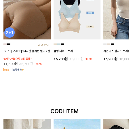
리뷰:216
[2+1] [MADE] 24시간 숨쉬는 팬티 2탄
쿨링 와이드 브라
시즌리스 심리스 브라
16,200원
18,000원
10%
16,200원
18,0
#2장 가격으로 3장득템!!
11,800원
38,700원
70%
CODI ITEM