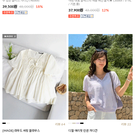
수 있는 플리츠 가디건 (4color)
아맘 대표 슬랙스의 여름 버전 출시★ (3color / S~XL
/ 기본,롱)
39,500원
48,000원
18%
37,900원
43,000원
12%
리뷰:64
리뷰:22
[MADE] 라무드 셔링 블라우스
디얼 여리핏 린넨 가디건