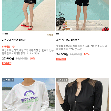
리뷰:5
러브모어 맨투맨 래쉬가드
러브모어 밴딩 래쉬팬츠
엉밑살 걱정없이,하체 통통족 강추! 사이즈별로 나와
#자외선차단
체형 따라 이쁘게~ (F~XL)
포인트 확실하고, 체형 고민까지 걱정 끝! 편하게 입는
맨투맨 핏~ 어디든 좋아 (2color / F,L)
24,300원
27,000원
10%
27,900원
31,000원
10%