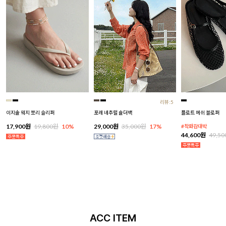
리뷰:5
이지솔 웨지 쪼리 슬리퍼
포레 네추럴 숄더백
플로트 메쉬 블로퍼
17,900원
19,800원
10%
29,000원
35,000원
17%
#착화감대박
44,600원
49,5
ACC ITEM