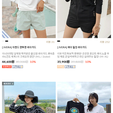
리뷰:31
리뷰:252
[JVERA] 위켄드 맨투맨 래쉬가드
[JVERA] 매쉬 짚업 래쉬가드
이너브라탑 일체형 특허받은 올인원 래쉬가드 쾌속흡
리뷰극찬,독보적 판매량! 은은한 포인트 매쉬,노출 부
수&건조 세계1위 크레오라 원단! (M,L / 2color)
담 제로 군살커버하고 라인 살려주는 짚업! (M~XL)
44,600원
49,500원
10%
35,900원
39,800원
10%