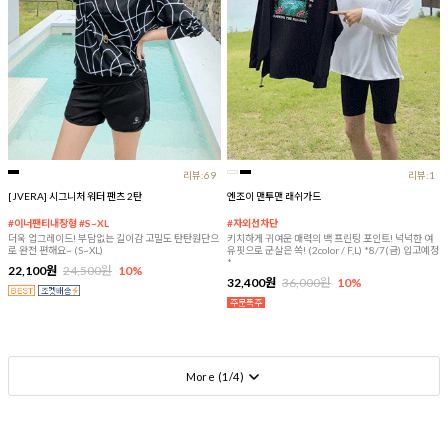
리뷰:69
리뷰:1
[JVERA] 시그니처 워터 팬츠 2탄
엔조이 맨투맨 래쉬가드
#이너팬티내장형 #S~XL
#자외선차단
더욱 업그레이드! 부담없는 길이감 고밀도 탄탄원단으
키치하게 귀여운 매력의 백 프린팅 포인트! 넉넉한 여
로 완전 편해요~ (S~XL)
유핏으로 군살은 쏙! (2color / F,L) *8/7(금) 입고예정
*
22,100원
24,500원
10%
32,400원
36,000원
10%
More (
1
/
4
)