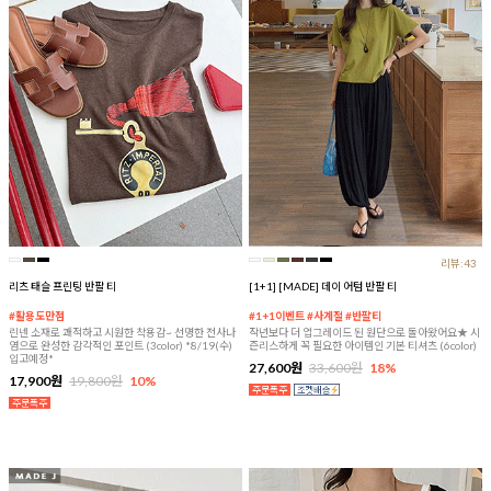
리뷰:43
리츠 태슬 프린팅 반팔 티
[1+1] [MADE] 데이 어텀 반팔 티
#활용도만점
#1+1이벤트 #사계절 #반팔티
린넨 소재로 쾌적하고 시원한 착용감~ 선명한 전사나
작년보다 더 업그레이드 된 원단으로 돌아왔어요★ 시
염으로 완성한 감각적인 포인트 (3color) *8/19(수)
즌리스하게 꼭 필요한 아이템인 기본 티셔츠 (6color)
입고예정*
27,600원
33,600원
18%
17,900원
19,800원
10%