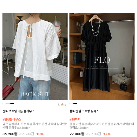
리뷰:1
벤로 백트임 리본 블라우스
플로 텐셀 스트링 원피스
#반전블라우스
#88까지
앞은 깔끔하게, 뒤는 특별하게☆ 반전 매력이 살아있는
한 벌이면 충분하잖아요♡ 은은한 분위기가 매력을 더
썸머 블라우스 (3color)
해줘요 (2color)
35,900원
39,800원
10%
27,000원
32,500원
17%