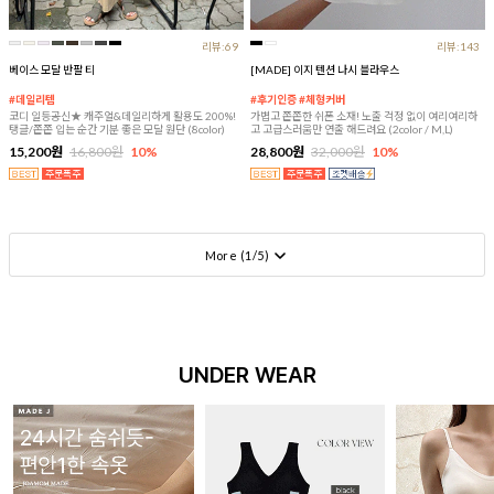
리뷰:69
리뷰:143
베이스 모달 반팔 티
[MADE] 이지 텐션 나시 블라우스
#데일리템
#후기인증 #체형커버
코디 일등공신★ 캐주얼&데일리하게 활용도 200%!
가볍고 쫀쫀한 쉬폰 소재! 노출 걱정 없이 여리여리하
탱글/쫀쫀 입는 순간 기분 좋은 모달 원단 (8color)
고 고급스러움만 연출 해드려요 (2color / M,L)
15,200원
16,800원
10%
28,800원
32,000원
10%
More (
1
/
5
)
UNDER WEAR