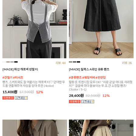
리뷰:44
리뷰:38
[MADE] 파인 하프넥 반팔 티
[MADE] 릴렉스 A라인 큐롯 팬츠
#간절기 #티셔츠
#큐롯팬츠 #체형커버 #편안함
팬츠, 스커트와도 잘 어울리는 하프넥 티♡ 단아한 무
활동성, 트렌디함 모두 OK! "미운 군살 어디로 사라졌
드를 연출해주어 사심을 담아 추천 (4color)
지?" 걸을때 마다 돋보이는 무.조.건 소장할 팬츠!
(3color / S~L)
15,400원
17,500원
12%
28,600원
32,500원
12%