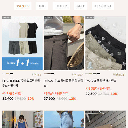
PANTS
TOP
OUTER
KNIT
OPS/SKIRT
리뷰:53
리뷰:387
리뷰:811
[1+1] [MADE] 쿠바 보트넥 블라
[MADE] 논노 라이트 쿨 핀턱 슬랙
[MADE] 쿨 라인 배기 팬츠
우스 + 반바지
스
#1만장돌파 #쿨+라이트
29,300
32,500
10%
#1+1 #쿨링 #셋업
#썸머논노 #구김ZERO
35,900
39,800
10%
37,900
43,000
12%