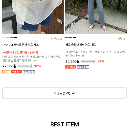
리뷰:106
리뷰:6
[MADE] 케이프 텐셀 후드 셔츠
리프 슬라브 레이어드 니트
한 벌만 입기만 해도 완성! 여성스러운 무드의 레이어
#여름내내 #살안타템 #88까지
드 니트 (3color)
텐셀이 만들어낸 차르르한 결, 과하지 않은 시스루로
입는 순간 분위기 완성 (4color)
25,800원
32,000원
19%
27,500원
39,500원
30%
More (
1
/
9
)
BEST ITEM