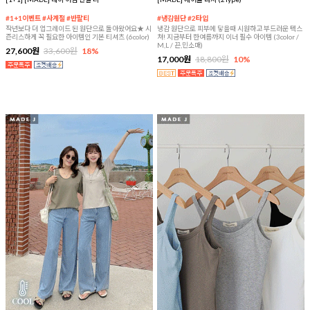
#1+1이벤트 #사계절 #반팔티
#냉감원단 #2타입
작년보다 더 업그레이드 된 원단으로 돌아왔어요★ 시
냉감 원단으로 피부에 닿을때 시원하고 부드러운 텍스
즌리스하게 꼭 필요한 아이템인 기본 티셔츠 (6color)
쳐! 지금부터 한여름까지 이너 필수 아이템 (3color /
M,L / 끈,민소매)
27,600원
33,600원
18%
17,000원
18,800원
10%