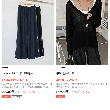
[MADE] 로파이 배색 트랙 팬츠
체르니 딥V넥 니트
#핀터감성 #외국언니느낌
#체형커버 #살안타템
'트랙팬츠'의 편안함을 멋스럽게 풀어냈어요 어딘가
체형은 자연스럽게 커버하면서 분위기는 은은하게 더
힙해보이고 세련미가 담긴 팬츠! (2color / M,L)
해주는 꾸안꾸 니트 (3color)
30,600원
34,000원
10%
17,900원
19,800원
10%