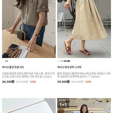
메이브 롤업 링클 셔츠
레이나 와샤 핀턱 스커트
시원한 원단에 자연스러운 링클 가공 소재~ 롤업 디자
몸에 감김없이 쿨링한 와샤 소재 요척을 아낌없이 사용
인으로 신경 쓰이는 팔뚝살, 이제 고민 끝! (2color)
해, 실루엣이 또렷하게 살아나~♡ (4color)
24,300원
27,000원
10%
29,300원
32,500원
10%