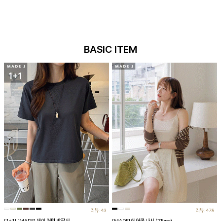
BASIC ITEM
리뷰:43
리뷰:478
[1+1] [MADE] 데이 어텀 반팔 티
[MADE] 에어쿨 나시 (2Type)