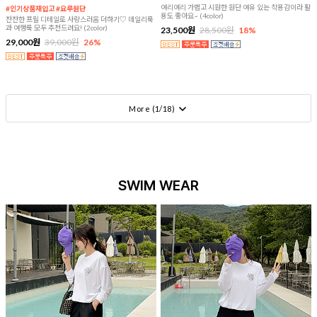
여리여리 가볍고 시원한 원단 여유 있는 착용감이라 활
#인기상품재입고 #요루원단
용도 좋아요~ (4color)
잔잔한 프릴 디테일로 사랑스러움 더하기♡ 데일리룩
과 여행룩 모두 추천드려요! (2color)
23,500원
28,500원
18%
29,000원
39,000원
26%
More (
1
/
18
)
SWIM WEAR