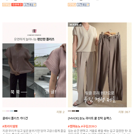
리뷰:2
리뷰:387
클래시 플리츠 가디건
[MADE] 논노 라이트 쿨 핀턱 슬랙스
#프리미엄핏
#썸머논노 #구김ZERO
지금 우리가 입고 싶은 분위기만 담아 고급스럽게 즐길
입는 순간 편하고, 거울로 봤을 때는 길고 깔끔한 핏! 조