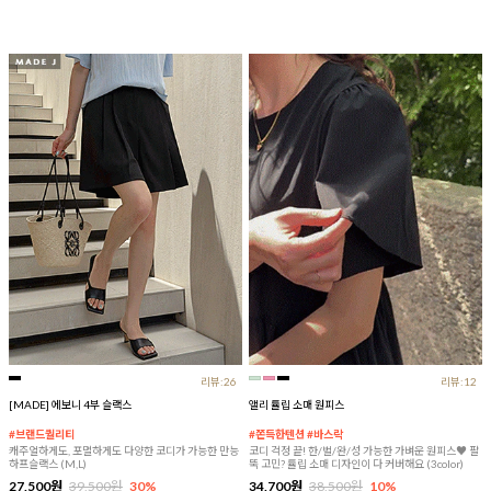
리뷰:26
리뷰:12
[MADE] 에보니 4부 슬랙스
앨리 튤립 소매 원피스
#브랜드퀄리티
#쫀득한텐션 #바스락
캐주얼하게도, 포멀하게도 다양한 코디가 가능한 만능
코디 걱정 끝! 한/벌/완/성 가능한 가벼운 원피스♥ 팔
하프슬랙스 (M,L)
뚝 고민? 튤립 소매 디자인이 다 커버해요 (3color)
27,500원
39,500원
30%
34,700원
38,500원
10%