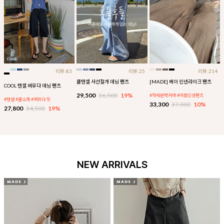
리뷰:83
리뷰:25
리뷰:214
쿨텐셀 사선절개 데님 팬츠
[MADE] 베이 린넨라이크 팬츠
COOL 텐셀 버뮤다 데님 팬츠
29,500
36,500
19%
#하체완벽커버 #여름인생팬츠
#텐셀 #쿨소재 #버뮤다 핏
33,300
37,000
10%
27,800
34,500
19%
NEW ARRIVALS