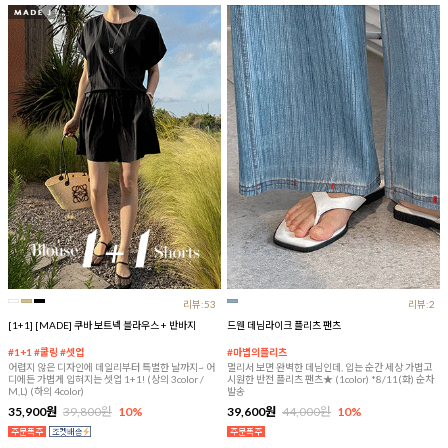
리뷰:53
리뷰:2
[1+1] [MADE] 쿠바 보트넥 블라우스 + 반바지
드웬 데님라이크 플리츠 팬츠
#1+1 #쿨링 #셋업
#마법의플리츠
어렵지 않은 디자인에 데일리부터 특별한 날까지~ 어
멀리서 보면 완벽한 데님인데, 입는 순간 세상 가볍고
디에든 가볍게 입혀지는 셋업 1+1! (상의 3color /
시원한 반전 플리츠 팬츠★ (1color) *8/11(화) 순차
M,L) (하의 4color)
발송
35,900원
39,800원
10%
39,600원
44,000원
10%