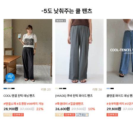
-5도 낮춰주는 쿨 팬츠
리뷰:25
리뷰:36
COOL 텐셀 핀턱 데님 팬츠
[MADE] 쿠바 핀턱 와이드 팬츠
쿨텐셀 와이드 데님 팬
#텐셀소재 #초경량 #88까지 가능
#폭염대비 #얼음땡팬츠
#숏부터롱까지 #3단
28,900원
37,000원
22%
26,600원
29,500원
10%
29,800원
37,0