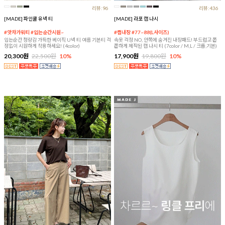
리뷰:96
리뷰:436
[MADE] 파인쿨 유넥 티
[MADE] 라포 캡 나시
#앗차가워티 #입는순간시원~
#캡내장 #77~88(L사이즈)
입는순간 청량감 가득한 베이직 U넥 티 여름 기본티 걱
속옷 걱정 NO, 안쪽에 숨겨진 내장패드! 부드럽고 쫀
정없이 시원하게 착용하세요! (4color)
쫀하게 제작된 캡 나시 티 (7color / M,L / 크롭,기본)
20,300원
22,500원
10%
17,900원
19,800원
10%