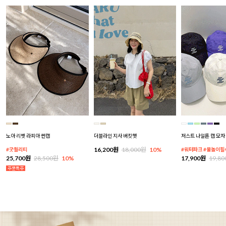
노아 리벳 라피아 썬캡
더블라인 지사 버킷햇
저스트 나일론 캡 모자
16,200원
18,000원
10%
#굿퀄리티
#워터파크 #물놀이필
25,700원
28,500원
10%
17,900원
19,8