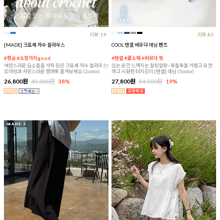
리뷰:19
리뷰:83
[MADE] 크로셰 자수 블라우스
COOL 텐셀 버뮤다 데님 팬츠
#청순 #소장가치good
#텐셀 #쿨소재 #버뮤다 핏
여성스러운 요소들을 가득 담은 크로셰 자수 블라우스!
입는 순간 느껴지는 찰랑찰랑~후들후들 가볍고 유연
조아맘과 사랑스러운 썸머룩 즐겨보세요 (2color)
하고 시원한 터치감의 [텐셀] 데님 (5color)
26,800원
43,000원
38%
27,800원
34,500원
19%