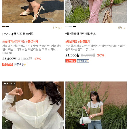
리뷰:14
리뷰:2
[MADE] 쿨 치즈 롱 스커트
엠마 플레어 린넨 블라우스
#88까지 #임부가능 #군살커버
#린넨함유 #링클프리
가볍고 시원한 "쿨치즈" 소재에 군살은 싹~커버해주
은은하게 퍼져 차르르 떨어지는 실루엣이 여성스러운
면서 어떤 코디에도 잘 어울리는 뉴 치즈 스커트
분위기+군살커버 (3color)
(2color)
21,500원
27,000원
20%
28,500원
34,500원
17%