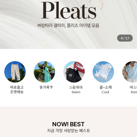
5
/
17
바로출고
휴가룩🌴
스윔웨어
쿨~소재
바스
조켓배송
Swim
Cool
Ite
NOW! BEST
지금 가장 사랑받는 베스트