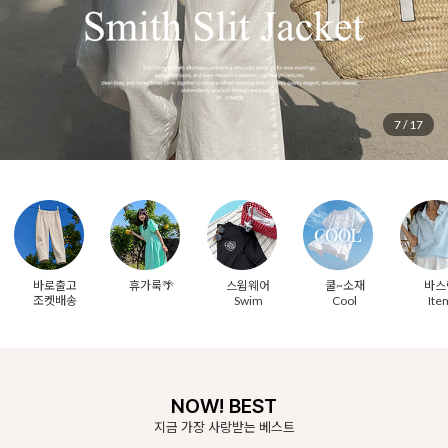
8
/
17
바로출고
휴가룩🌴
스윔웨어
쿨~소재
바스
조켓배송
Swim
Cool
Ite
NOW! BEST
지금 가장 사랑받는 베스트