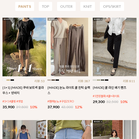
PANTS
TOP
OUTER
KNIT
OPS/SKIRT
리뷰:53
리뷰:387
리뷰:811
[1+1] [MADE] 쿠바 보트넥 블라
[MADE] 논노 라이트 쿨 핀턱 슬랙
[MADE] 쿨 라인 배기 팬츠
우스 + 반바지
스
#1만장돌파 #쿨+라이트
29,300
32,500
10%
#1+1 #쿨링 #셋업
#썸머논노 #구김ZERO
35,900
39,800
10%
37,900
43,000
12%