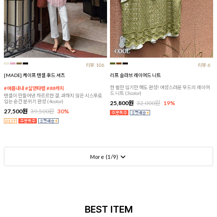
리뷰:106
리뷰:6
[MADE] 케이프 텐셀 후드 셔츠
리프 슬라브 레이어드 니트
한 벌만 입기만 해도 완성! 여성스러운 무드의 레이어
#여름내내 #살안타템 #88까지
드 니트 (3color)
텐셀이 만들어낸 차르르한 결, 과하지 않은 시스루로
입는 순간 분위기 완성 (4color)
25,800원
32,000원
19%
27,500원
39,500원
30%
More (
1
/
9
)
BEST ITEM