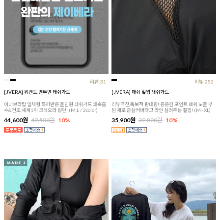
리뷰:31
리뷰:252
[JVERA] 위켄드 맨투맨 래쉬가드
[JVERA] 매쉬 짚업 래쉬가드
이너브라탑 일체형 특허받은 올인원 래쉬가드 쾌속흡
리뷰극찬,독보적 판매량! 은은한 포인트 매쉬,노출 부
수&건조 세계1위 크레오라 원단! (M,L / 2color)
담 제로 군살커버하고 라인 살려주는 짚업! (M~XL)
44,600원
49,500원
10%
35,900원
39,800원
10%