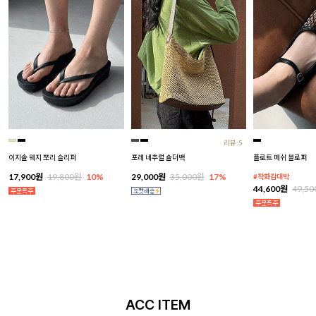
리뷰:5
이지솔 웨지 쪼리 슬리퍼
포레 네추럴 숄더백
플로트 메쉬 블로퍼
17,900원
19,800원
10%
29,000원
35,000원
17%
#착화감대박
44,600원
49,5
ACC ITEM