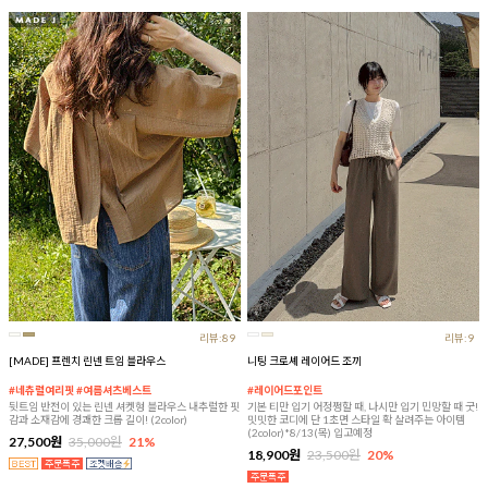
리뷰:89
리뷰:9
[MADE] 프렌치 린넨 트임 블라우스
니팅 크로셰 레이어드 조끼
#네츄럴여리핏 #여름셔츠베스트
#레이어드포인트
뒷트임 반전이 있는 린넨 셔켓형 블라우스 내추럴한 핏
기본 티만 입기 어정쩡할 때, 나시만 입기 민망할 때 굿!
감과 소재감에 경쾌한 크롭 길이! (2color)
밋밋한 코디에 단 1초면 스타일 확 살려주는 아이템
(2color)*8/13(목) 입고예정
27,500원
35,000원
21%
18,900원
23,500원
20%