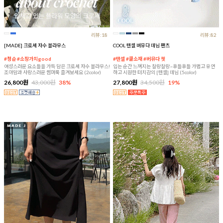
리뷰:18
리뷰:82
[MADE] 크로셰 자수 블라우스
COOL 텐셀 버뮤다 데님 팬츠
#청순 #소장가치good
#텐셀 #쿨소재 #버뮤다 핏
여성스러운 요소들을 가득 담은 크로셰 자수 블라우스!
입는 순간 느껴지는 찰랑찰랑~후들후들 가볍고 유연
조아맘과 사랑스러운 썸머룩 즐겨보세요 (2color)
하고 시원한 터치감의 [텐셀] 데님 (5color)
26,800원
43,000원
38%
27,800원
34,500원
19%