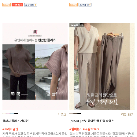
리뷰:2
리뷰:387
클래시 플리츠 가디건
[MADE] 논노 라이트 쿨 핀턱 슬랙스
#프리미엄핏
#썸머논노 #구김ZERO
지금 우리가 입고 싶은 분위기만 담아 고급스럽게 즐길
입는 순간 편하고, 거울로 봤을 때는 길고 깔끔한 핏! 조