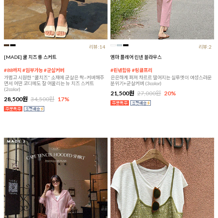
리뷰:14
리뷰:2
[MADE] 쿨 치즈 롱 스커트
엠마 플레어 린넨 블라우스
#88까지 #임부가능 #군살커버
#린넨함유 #링클프리
가볍고 시원한 "쿨치즈" 소재에 군살은 싹~커버해주
은은하게 퍼져 차르르 떨어지는 실루엣이 여성스러운
면서 어떤 코디에도 잘 어울리는 뉴 치즈 스커트
분위기+군살커버 (3color)
(2color)
21,500원
27,000원
20%
28,500원
34,500원
17%