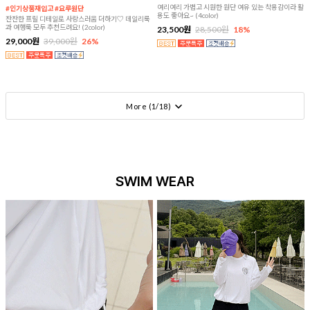
여리여리 가볍고 시원한 원단 여유 있는 착용감이라 활
#인기상품재입고 #요루원단
용도 좋아요~ (4color)
잔잔한 프릴 디테일로 사랑스러움 더하기♡ 데일리룩
과 여행룩 모두 추천드려요! (2color)
23,500원
28,500원
18%
29,000원
39,000원
26%
More (
1
/
18
)
SWIM WEAR