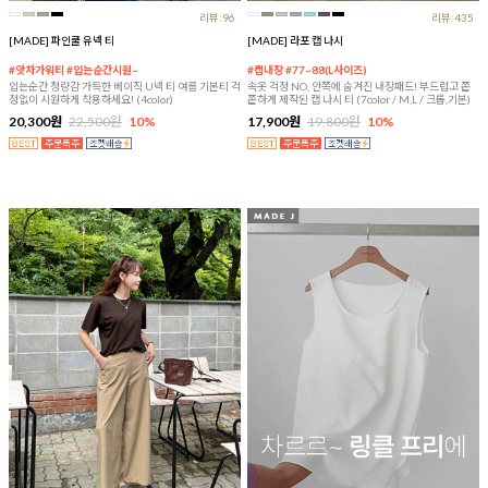
리뷰:96
리뷰:435
[MADE] 파인쿨 유넥 티
[MADE] 라포 캡 나시
#앗차가워티 #입는순간시원~
#캡내장 #77~88(L사이즈)
입는순간 청량감 가득한 베이직 U넥 티 여름 기본티 걱
속옷 걱정 NO, 안쪽에 숨겨진 내장패드! 부드럽고 쫀
정없이 시원하게 착용하세요! (4color)
쫀하게 제작된 캡 나시 티 (7color / M,L / 크롭,기본)
20,300원
22,500원
10%
17,900원
19,800원
10%