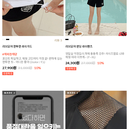
리뷰:5
러브모어 맨투맨 래쉬가드
러브모어 밴딩 래쉬팬츠
엉밑살 걱정없이,하체 통통족 강추! 사이즈별로 나와
#자외선차단
체형 따라 이쁘게~ (F~XL)
포인트 확실하고, 체형 고민까지 걱정 끝! 편하게 입는
맨투맨 핏~ 어디든 좋아 (2color / F,L)
24,300원
27,000원
10%
27,900원
31,000원
10%