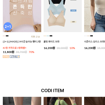
리뷰:216
[2+1] [MADE] 24시간 숨쉬는 팬티 2탄
쿨링 와이드 브라
시즌리스 심리스 브라
16,200원
18,000원
10%
16,200원
18,0
#2장 가격으로 3장득템!!
11,800원
38,700원
70%
CODI ITEM