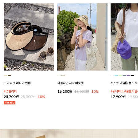
노아 리벳 라피아 썬캡
더블라인 지사 버킷햇
저스트 나일론 캡 모자
16,200원
18,000원
10%
#굿퀄리티
#워터파크 #물놀이필
25,700원
28,500원
10%
17,900원
19,8