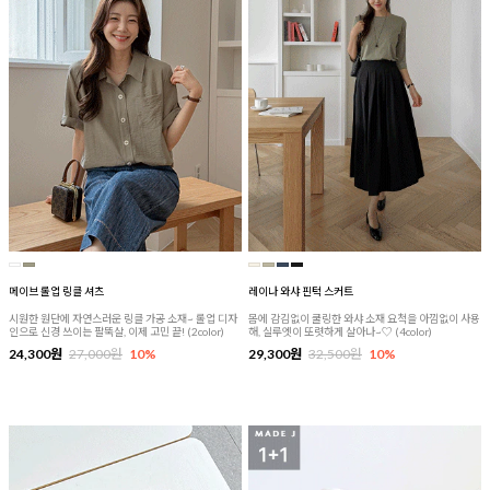
메이브 롤업 링클 셔츠
레이나 와샤 핀턱 스커트
시원한 원단에 자연스러운 링클 가공 소재~ 롤업 디자
몸에 감김없이 쿨링한 와샤 소재 요척을 아낌없이 사용
인으로 신경 쓰이는 팔뚝살, 이제 고민 끝! (2color)
해, 실루엣이 또렷하게 살아나~♡ (4color)
24,300원
27,000원
10%
29,300원
32,500원
10%