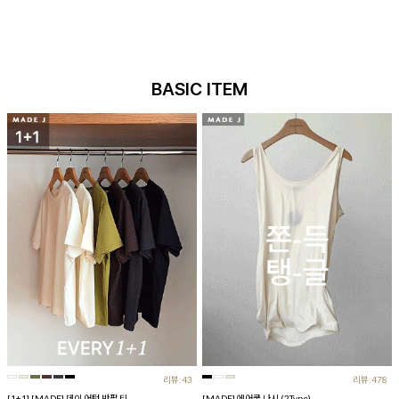
BASIC ITEM
리뷰:43
리뷰:478
[1+1] [MADE] 데이 어텀 반팔 티
[MADE] 에어쿨 나시 (2Type)