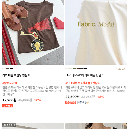
리뷰:43
리츠 태슬 프린팅 반팔 티
[1+1] [MADE] 데이 어텀 반팔 티
#활용도만점
#1+1이벤트 #사계절 #반팔티
린넨 소재로 쾌적하고 시원한 착용감~ 선명한 전사나
작년보다 더 업그레이드 된 원단으로 돌아왔어요★ 시
염으로 완성한 감각적인 포인트 (3color) *8/19(수)
즌리스하게 꼭 필요한 아이템인 기본 티셔츠 (6color)
입고예정*
27,600원
33,600원
18%
17,900원
19,800원
10%