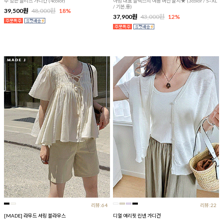
수 있는 플리츠 가디건 (4color)
아맘 대표 슬랙스의 여름 버전 출시★ (3color / S~XL
/ 기본,롱)
39,500원
48,000원
18%
37,900원
43,000원
12%
리뷰:64
리뷰:22
[MADE] 라무드 셔링 블라우스
디얼 여리핏 린넨 가디건