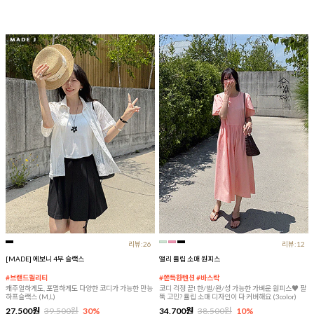
리뷰:26
리뷰:12
[MADE] 에보니 4부 슬랙스
앨리 튤립 소매 원피스
#브랜드퀄리티
#쫀득한텐션 #바스락
캐주얼하게도, 포멀하게도 다양한 코디가 가능한 만능
코디 걱정 끝! 한/벌/완/성 가능한 가벼운 원피스♥ 팔
하프슬랙스 (M,L)
뚝 고민? 튤립 소매 디자인이 다 커버해요 (3color)
27,500원
39,500원
30%
34,700원
38,500원
10%