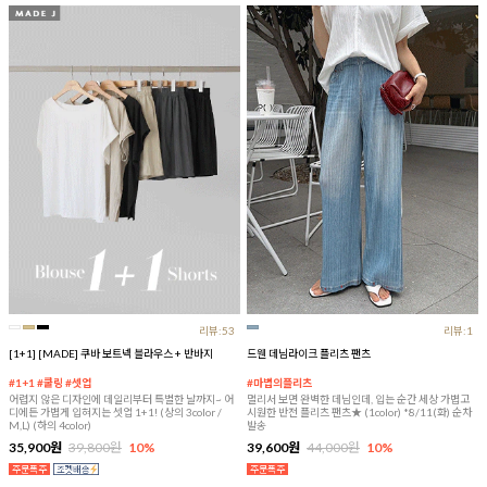
리뷰:53
리뷰:1
[1+1] [MADE] 쿠바 보트넥 블라우스 + 반바지
드웬 데님라이크 플리츠 팬츠
#1+1 #쿨링 #셋업
#마법의플리츠
어렵지 않은 디자인에 데일리부터 특별한 날까지~ 어
멀리서 보면 완벽한 데님인데, 입는 순간 세상 가볍고
디에든 가볍게 입혀지는 셋업 1+1! (상의 3color /
시원한 반전 플리츠 팬츠★ (1color) *8/11(화) 순차
M,L) (하의 4color)
발송
35,900원
39,800원
10%
39,600원
44,000원
10%