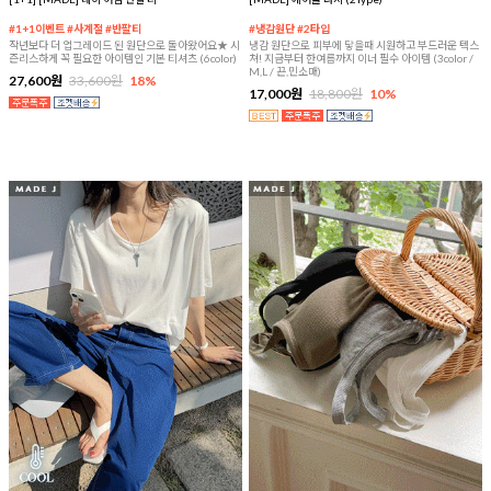
#1+1이벤트 #사계절 #반팔티
#냉감원단 #2타입
작년보다 더 업그레이드 된 원단으로 돌아왔어요★ 시
냉감 원단으로 피부에 닿을때 시원하고 부드러운 텍스
즌리스하게 꼭 필요한 아이템인 기본 티셔츠 (6color)
쳐! 지금부터 한여름까지 이너 필수 아이템 (3color /
M,L / 끈,민소매)
27,600원
33,600원
18%
17,000원
18,800원
10%