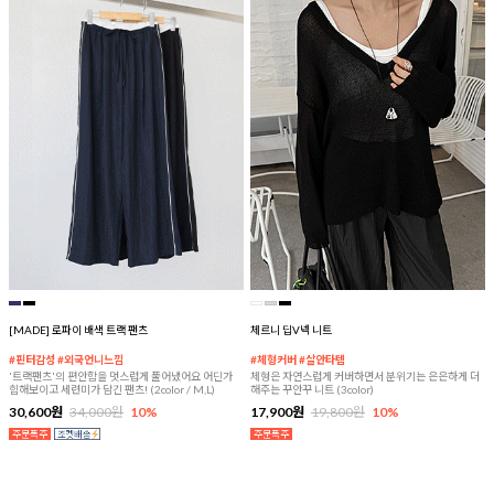
[MADE] 로파이 배색 트랙 팬츠
체르니 딥V넥 니트
#핀터감성 #외국언니느낌
#체형커버 #살안타템
'트랙팬츠'의 편안함을 멋스럽게 풀어냈어요 어딘가
체형은 자연스럽게 커버하면서 분위기는 은은하게 더
힙해보이고 세련미가 담긴 팬츠! (2color / M,L)
해주는 꾸안꾸 니트 (3color)
30,600원
34,000원
10%
17,900원
19,800원
10%