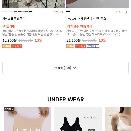
리뷰:69
리뷰:143
베이스 모달 반팔 티
[MADE] 이지 텐션 나시 블라우스
#데일리템
#후기인증 #체형커버
코디 일등공신★ 캐주얼&데일리하게 활용도 200%!
가볍고 쫀쫀한 쉬폰 소재! 노출 걱정 없이 여리여리하
탱글/쫀쫀 입는 순간 기분 좋은 모달 원단 (8color)
고 고급스러움만 연출 해드려요 (2color / M,L)
15,200원
16,800원
10%
28,800원
32,000원
10%
More (
1
/
5
)
UNDER WEAR