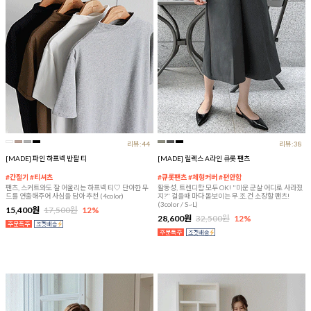
리뷰:44
리뷰:38
[MADE] 파인 하프넥 반팔 티
[MADE] 릴렉스 A라인 큐롯 팬츠
#간절기 #티셔츠
#큐롯팬츠 #체형커버 #편안함
팬츠, 스커트와도 잘 어울리는 하프넥 티♡ 단아한 무
활동성, 트렌디함 모두 OK! "미운 군살 어디로 사라졌
드를 연출해주어 사심을 담아 추천 (4color)
지?" 걸을때 마다 돋보이는 무.조.건 소장할 팬츠!
(3color / S~L)
15,400원
17,500원
12%
28,600원
32,500원
12%