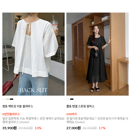
벤로 백트임 리본 블라우스
플로 텐셀 스트링 원피스
#반전블라우스
#88까지
앞은 깔끔하게, 뒤는 특별하게☆ 반전 매력이 살아있는
한 벌이면 충분하잖아요♡ 은은한 분위기가 매력을 더
썸머 블라우스 (3color)
해줘요 (2color)
35,900원
39,800원
10%
27,000원
32,500원
17%