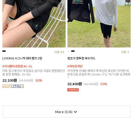
리뷰:69
리뷰:1
[JVERA] 시그니처 워터 팬츠 2탄
엔조이 맨투맨 래쉬가드
#이너팬티내장형 #S~XL
#자외선차단
더욱 업그레이드! 부담없는 길이감 고밀도 탄탄원단으
키치하게 귀여운 매력의 백 프린팅 포인트! 넉넉한 여
로 완전 편해요~ (S~XL)
유핏으로 군살은 쏙! (2color / F,L) *8/7(금) 입고예정
*
22,100원
24,500원
10%
32,400원
36,000원
10%
More (
1
/
4
)