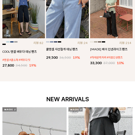
리뷰:82
리뷰:24
리뷰:214
쿨텐셀 사선절개 데님 팬츠
[MADE] 베이 린넨라이크 팬츠
COOL 텐셀 버뮤다 데님 팬츠
29,500
36,500
19%
#하체완벽커버 #여름인생팬츠
#텐셀 #쿨소재 #버뮤다 핏
33,300
37,000
10%
27,800
34,500
19%
NEW ARRIVALS