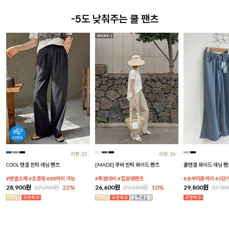
-5도 낮춰주는 쿨 팬츠
리뷰:25
리뷰:36
COOL 텐셀 핀턱 데님 팬츠
[MADE] 쿠바 핀턱 와이드 팬츠
쿨텐셀 와이드 데님 팬
#텐셀소재 #초경량 #88까지 가능
#폭염대비 #얼음땡팬츠
#숏부터롱까지 #3단
28,900원
37,000원
22%
26,600원
29,500원
10%
29,800원
37,0