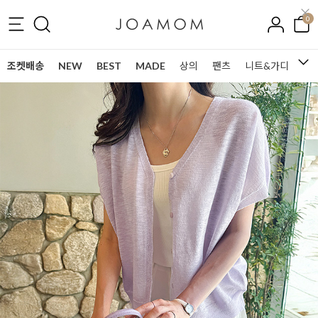
0
조켓배송
NEW
BEST
MADE
상의
팬츠
니트&가디건