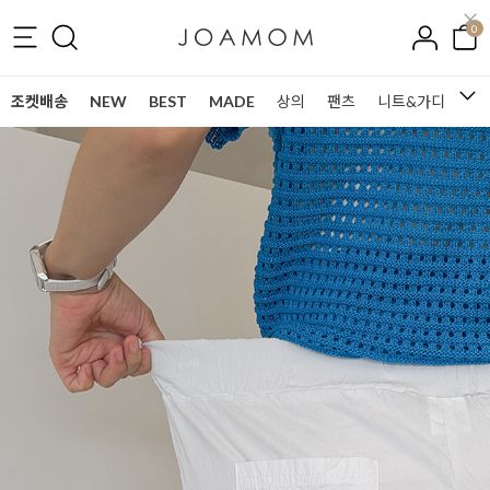
0
조켓배송
NEW
BEST
MADE
상의
팬츠
니트&가디건