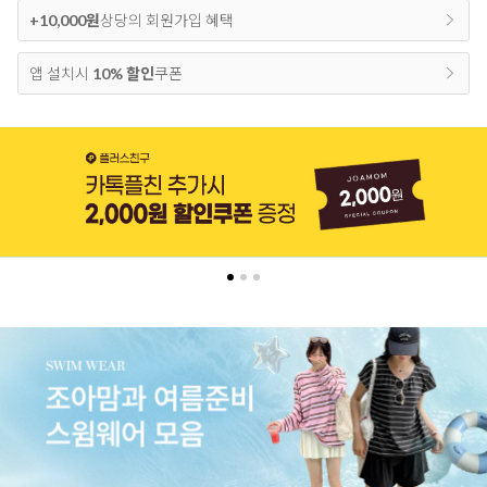
+10,000원
상당의 회원가입 혜택
앱 설치시
10% 할인
쿠폰