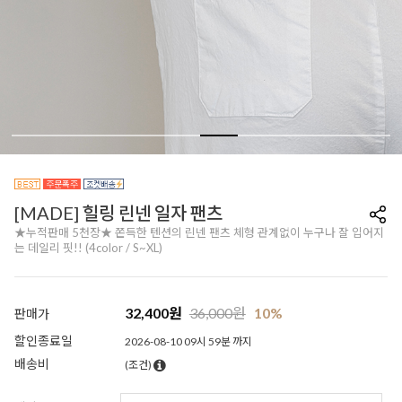
[MADE] 힐링 린넨 일자 팬츠
★누적판매 5천장★ 쫀득한 텐션의 린넨 팬츠 체형 관계없이 누구나 잘 입어지
는 데일리 핏!! (4color / S~XL)
32,400
원
36,000
원
10%
판매가
할인종료일
2026-08-10 09시 59분 까지
배송비
(조건)