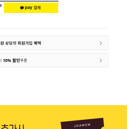
00원 상당의 회원가입 혜택
시
10% 할인
쿠폰