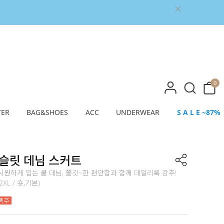
0
TER
BAG&SHOES
ACC
UNDERWEAR
S A L E ~87%
 슬릿 데님 스커트
원하게 입는 쿨 데님, 쫄깃~한 편안함과 함께 데일리룩 강추!
~2XL / 숏,기본)