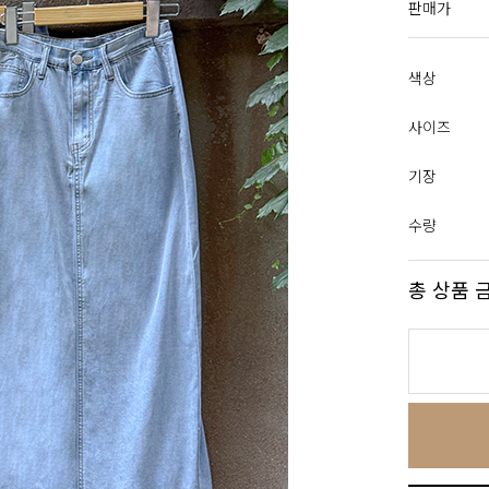
판매가
색상
사이즈
기장
수량
총 상품 