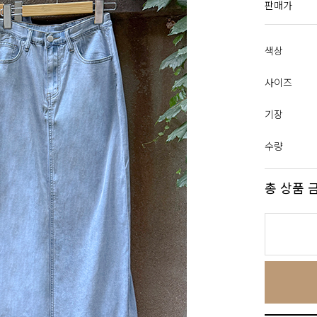
판매가
색상
사이즈
기장
수량
총 상품 