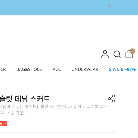
0
TER
BAG&SHOES
ACC
UNDERWEAR
S A L E ~87%
 슬릿 데님 스커트
원하게 입는 쿨 데님, 쫄깃~한 편안함과 함께 데일리룩 강추!
~2XL / 숏,기본)