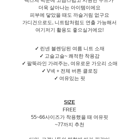
텍스쳐 덕분에 고급스럽고 시원한 무드가
더욱 살아나는 아이템이에요
피부에 닿았을 때도 까슬거림 없구요
가디건으로도, 니트탑처럼도 연출 가능해서
여기저기 활용도 좋으실거에요!
✓
린넨 블렌딩된 여름 니트 소재
✓
고슬고슬~ 쾌적한 착용감
✓
팔뚝라인 가려주는, 여유로운 가오리 소매
✓
V넥 + 전체 버튼 클로징
✓
여유있는 핏
SIZE
FREE
55~66사이즈가 착용했을 때 여유핏
~77까지 추천