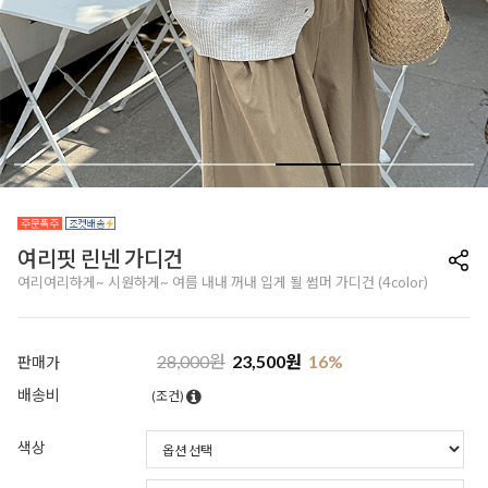
여리핏 린넨 가디건
여리여리하게~ 시원하게~ 여름 내내 꺼내 입게 될 썸머 가디건 (4color)
28,000
원
23,500
원
16
%
판매가
배송비
(조건)
색상