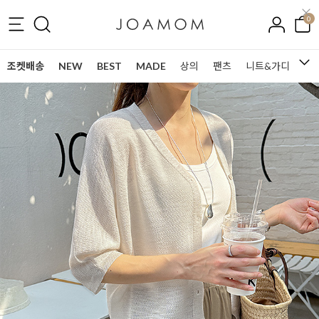
0
조켓배송
NEW
BEST
MADE
상의
팬츠
니트&가디건