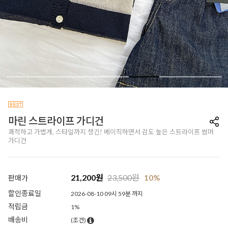
마린 스트라이프 가디건
쾌적하고 가볍게, 스타일까지 챙긴! 베이직하면서 감도 높은 스트라이프 썸머
가디건
21,200
원
23,500
원
10%
판매가
할인종료일
2026-08-10 09시 59분 까지
적립금
1%
배송비
(조건)