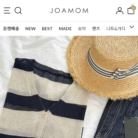
0
조켓배송
NEW
BEST
MADE
상의
팬츠
니트&가디건