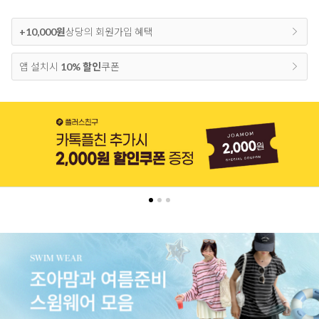
+10,000원
상당의 회원가입 혜택
앱 설치시
10% 할인
쿠폰