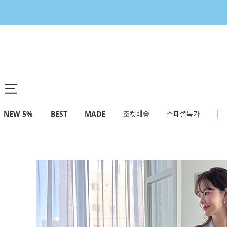
NEW 5%
BEST
MADE
조켓배송
스페셜특가