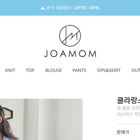
🌊 본격 여름준비!
UPTO ~87%
KNIT
TOP
BLOUSE
PANTS
OPS&SKIRT
OU
클라랑
한 벌로 단
자리까지 책임져
판매가