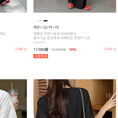
체르니 딥V넥 니트
어요
체형은 자연스럽게 커버하면서
분위기는 은은하게 더해주는 꾸안꾸 니트
(3color)
(리뷰: 0)
(리뷰: 0)
17,900
원
19,800
원
10%