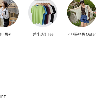
장마룩☔
컬러맛집 Tee
가벼운여름 Outer
IRT