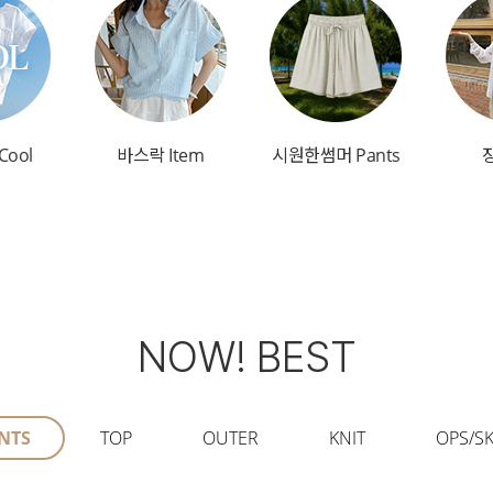
Cool
바스락 Item
시원한썸머 Pants
NOW! BEST
NTS
TOP
OUTER
KNIT
OPS/SK