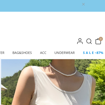
0
TER
BAG&SHOES
ACC
UNDERWEAR
S A L E ~87%