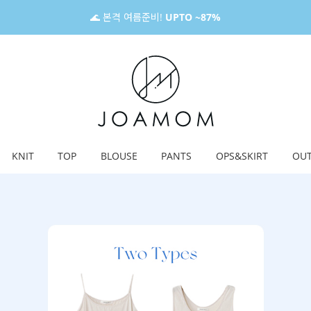
🌊 본격 여름준비!
UPTO ~87%
KNIT
TOP
BLOUSE
PANTS
OPS&SKIRT
OU