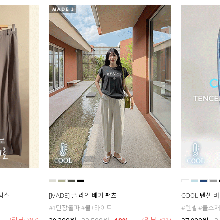
슬랙스
[MADE] 쿨 라인 배기 팬츠
COOL 텐셀 
#1만장돌파 #쿨+라이트
#텐셀 #쿨소재
(리뷰: 387)
(리뷰: 811)