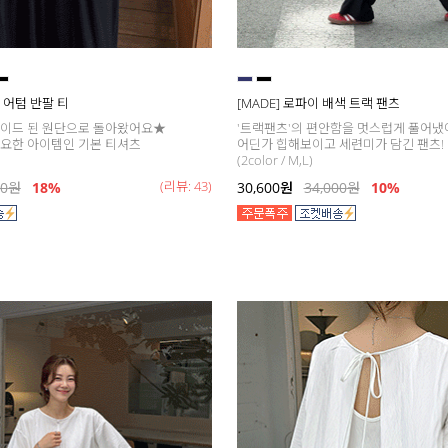
데이 어텀 반팔 티
[MADE] 로파이 배색 트랙 팬츠
레이드 된 원단으로 돌아왔어요★
'트랙팬츠'의 편안함을 멋스럽게 풀어냈
요한 아이템인 기본 티셔츠
어딘가 힙해보이고 세련미가 담긴 팬츠!
(2color / M,L)
(리뷰: 43)
00
원
18
%
30,600
원
34,000
원
10%