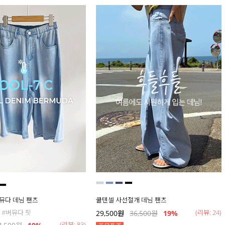
버뮤다 데님 팬츠
쿨텐셀 사선절개 데님 팬츠
 #버뮤다 핏
(리뷰: 24)
29,500
원
36,500
원
19
%
(리뷰: 83)