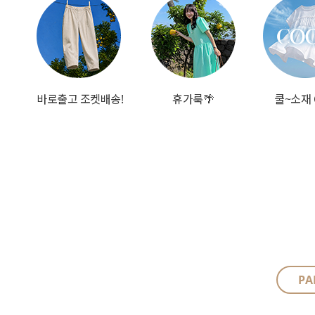
바로출고 조켓배송!
휴가룩🌴
쿨~소재 
PA