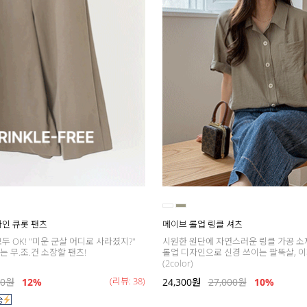
A라인 큐롯 팬츠
메이브 롤업 링클 셔츠
두 OK! "미운 군살 어디로 사라졌지?"
시원한 원단에 자연스러운 링클 가공 소
 무.조.건 소장할 팬츠!
롤업 디자인으로 신경 쓰이는 팔뚝살, 이
(2color)
(리뷰: 38)
00
원
12%
24,300
원
27,000
원
10%