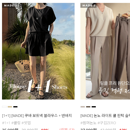
[1+1] [MADE] 쿠바 보트넥 블라우스 + 반바지
[MADE] 논노 라이트 쿨 핀턱 
#1+1 #쿨링 #셋업
#썸머논노 #구김ZERO
(리뷰: 53)