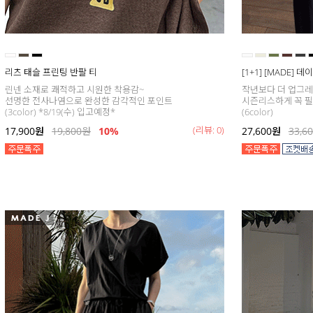
리츠 태슬 프린팅 반팔 티
[1+1] [MADE] 
린넨 소재로 쾌적하고 시원한 착용감~
작년보다 더 업그
선명한 전사나염으로 완성한 감각적인 포인트
시즌리스하게 꼭 필
(3color) *8/19(수) 입고예정*
(6color)
(리뷰: 0)
17,900
원
19,800
원
10%
27,600
원
33,6