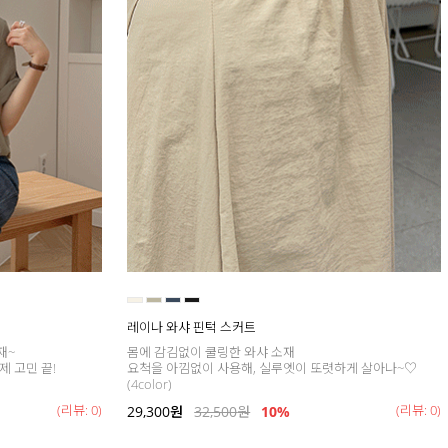
레이나 와샤 핀턱 스커트
재~
몸에 감김없이 쿨링한 와샤 소재
제 고민 끝!
요척을 아낌없이 사용해, 실루엣이 또렷하게 살아나~♡
(4color)
(리뷰: 0)
(리뷰: 0)
29,300
원
32,500
원
10%