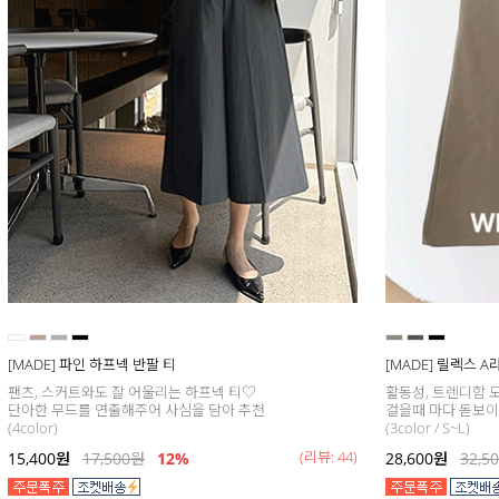
[MADE] 파인 하프넥 반팔 티
[MADE] 릴렉스 
팬츠, 스커트와도 잘 어울리는 하프넥 티♡
활동성, 트렌디함 모
단아한 무드를 연출해주어 사심을 담아 추천
걸을때 마다 돋보이는
(4color)
(3color / S~L)
(리뷰: 44)
15,400
원
17,500
원
12%
28,600
원
32,5