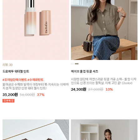
리뷰:30
드로에뚜 워터젤 틴트
메이브 롤업 링클 셔츠
시원한 원단에 자연스러운 링클 가공 소재~ 롤업 디자
#조아맘단독이벤트 #수채화틴트
인으로 신경 쓰이는 팔뚝살, 이제 고민 끝! (2color)
물머금은 수채화 발색이 아침부터 쭉-지속되는 이때까
지 본적 없었던 인생 워터 젤리 틴트!
24,300원
27,000원
10%
35,200원
56,000원
37%