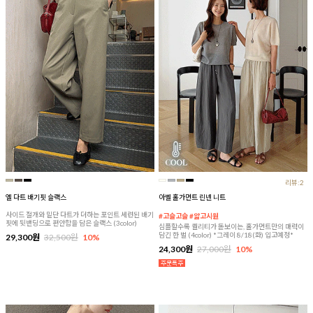
리뷰:2
엘 다트 배기핏 슬랙스
아벨 홀가먼트 린넨 니트
사이드 절개와 밑단 다트가 더하는 포인트 세련된 배기
#고슬고슬 #얇고시원
핏에 뒷밴딩으로 편안함을 담은 슬랙스 (3color)
심플할수록 퀄리티가 돋보이는, 홀가먼트만의 매력이
담긴 한 벌 (4color) *그레이 8/18(화) 입고예정*
29,300원
32,500원
10%
24,300원
27,000원
10%