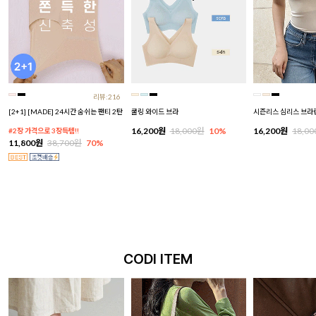
리뷰:216
[2+1] [MADE] 24시간 숨쉬는 팬티 2탄
쿨링 와이드 브라
시즌리스 심리스 브라
16,200원
18,000원
10%
16,200원
18,0
#2장 가격으로 3장득템!!
11,800원
38,700원
70%
CODI ITEM