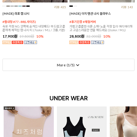
리뷰:435
리뷰:143
[MADE] 라포 캡 나시
[MADE] 이지 텐션 나시 블라우스
#캡내장 #77~88(L사이즈)
#후기인증 #체형커버
속옷 걱정 NO, 안쪽에 숨겨진 내장패드! 부드럽고 쫀
가볍고 쫀쫀한 쉬폰 소재! 노출 걱정 없이 여리여리하
쫀하게 제작된 캡 나시 티 (7color / M,L / 크롭,기본)
고 고급스러움만 연출 해드려요 (2color / M,L)
17,900원
19,800원
10%
28,800원
32,000원
10%
More (
1
/
5
)
UNDER WEAR