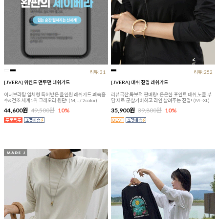
리뷰:31
리뷰:252
[JVERA] 위켄드 맨투맨 래쉬가드
[JVERA] 매쉬 짚업 래쉬가드
이너브라탑 일체형 특허받은 올인원 래쉬가드 쾌속흡
리뷰극찬,독보적 판매량! 은은한 포인트 매쉬,노출 부
수&건조 세계1위 크레오라 원단! (M,L / 2color)
담 제로 군살커버하고 라인 살려주는 짚업! (M~XL)
44,600원
49,500원
10%
35,900원
39,800원
10%