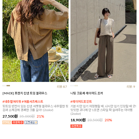
리뷰:87
리뷰:9
[MADE] 프렌치 린넨 트임 블라우스
니팅 크로셰 레이어드 조끼
#네츄럴여리핏 #여름셔츠베스트
#레이어드포인트
뒷트임 반전이 있는 린넨 셔켓형 블라우스 내추럴한 핏
기본 티만 입기 어정쩡할 때, 나시만 입기 민망할 때 굿!
감과 소재감에 경쾌한 크롭 길이! (2color)
밋밋한 코디에 단 1초면 스타일 확 살려주는 아이템
(2color)
27,500원
35,000원
21%
18,900원
23,500원
20%