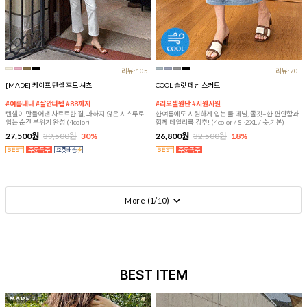
리뷰:105
리뷰:70
[MADE] 케이프 텐셀 후드 셔츠
COOL 슬릿 데님 스커트
#여름내내 #살안타템 #88까지
#리오셀원단 #시원시원
텐셀이 만들어낸 차르르한 결, 과하지 않은 시스루로
한여름에도 시원하게 입는 쿨 데님, 쫄깃~한 편안함과
입는 순간 분위기 완성 (4color)
함께 데일리룩 강추! (4color / S~2XL / 숏,기본)
27,500원
39,500원
30%
26,800원
32,500원
18%
More (
1
/
10
)
BEST ITEM