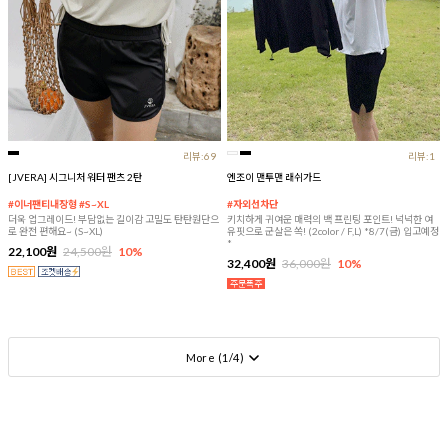
리뷰:69
리뷰:1
[JVERA] 시그니처 워터 팬츠 2탄
엔조이 맨투맨 래쉬가드
#이너팬티내장형 #S~XL
#자외선차단
더욱 업그레이드! 부담없는 길이감 고밀도 탄탄원단으
키치하게 귀여운 매력의 백 프린팅 포인트! 넉넉한 여
로 완전 편해요~ (S~XL)
유핏으로 군살은 쏙! (2color / F,L) *8/7(금) 입고예정
*
22,100원
24,500원
10%
32,400원
36,000원
10%
More (
1
/
4
)