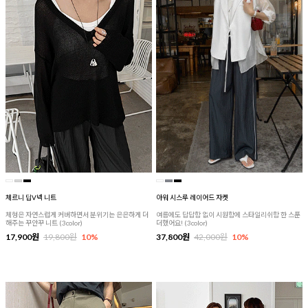
체르니 딥V넥 니트
아워 시스루 레이어드 자켓
체형은 자연스럽게 커버하면서 분위기는 은은하게 더
여름에도 답답함 없이 시원함에 스타일리쉬함 한 스푼
해주는 꾸안꾸 니트 (3color)
더했어요! (3color)
17,900원
19,800원
10%
37,800원
42,000원
10%