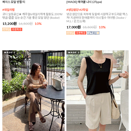
베이스 모달 반팔 티
[MADE] 에어쿨 나시 (2Type)
#데일리템
#냉감원단 #2타입
코디 일등공신★ 캐주얼&데일리하게 활용도 200%!
냉감 원단으로 피부에 닿을때 시원하고 부드러운 텍스
탱글/쫀쫀 입는 순간 기분 좋은 모달 원단 (8color)
쳐! 지금부터 한여름까지 이너 필수 아이템 (3color /
M,L / 끈,민소매)
15,200원
16,800원
10%
17,000원
18,800원
10%