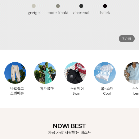
8
/
15
바로출고
휴가룩🌴
스윔웨어
쿨~소재
바스
조켓배송
Swim
Cool
Ite
NOW! BEST
지금 가장 사랑받는 베스트