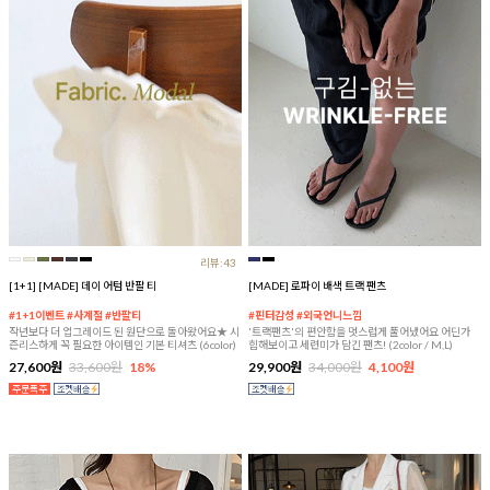
리뷰:43
[1+1] [MADE] 데이 어텀 반팔 티
[MADE] 로파이 배색 트랙 팬츠
#1+1이벤트 #사계절 #반팔티
#핀터감성 #외국언니느낌
작년보다 더 업그레이드 된 원단으로 돌아왔어요★ 시
'트랙팬츠'의 편안함을 멋스럽게 풀어냈어요 어딘가
즌리스하게 꼭 필요한 아이템인 기본 티셔츠 (6color)
힙해보이고 세련미가 담긴 팬츠! (2color / M,L)
27,600원
33,600원
18%
29,900원
34,000원
4,100원