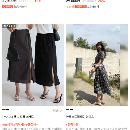
39,500원
48,000원
18%
29,000원
39,000원
26%
리뷰:14
[MADE] 쿨 치즈 롱 스커트
아델 스트랩 패턴 원피스
#88까지 #임부가능 #군살커버
#명품나염
가볍고 시원한 "쿨치즈" 소재에 군살은 싹~커버해주
원피스 입기 좋은 계절, 그래서 이 원피스가 정답! 패턴