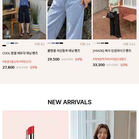
리뷰:82
리뷰:24
리뷰:214
쿨텐셀 사선절개 데님 팬츠
[MADE] 베이 린넨라이크 팬츠
COOL 텐셀 버뮤다 데님 팬츠
29,500
36,500
19%
#하체완벽커버 #여름인생팬츠
#텐셀 #쿨소재 #버뮤다 핏
33,300
37,000
10%
27,800
34,500
19%
NEW ARRIVALS