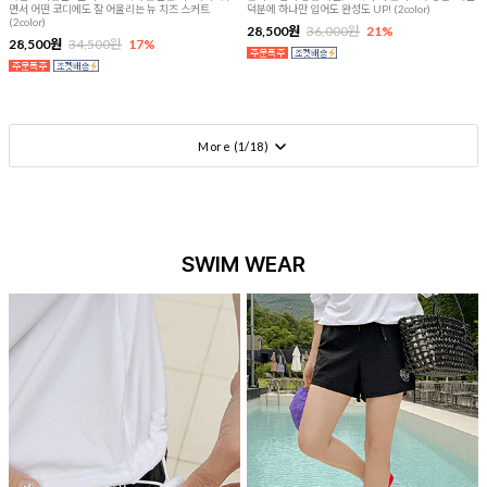
면서 어떤 코디에도 잘 어울리는 뉴 치즈 스커트
덕분에 하나만 입어도 완성도 UP! (2color)
(2color)
28,500원
36,000원
21%
28,500원
34,500원
17%
More (
1
/
18
)
SWIM WEAR