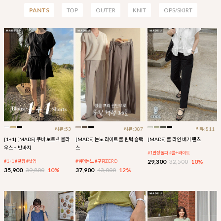
PANTS
TOP
OUTER
KNIT
OPS/SKIRT
리뷰:53
리뷰:387
리뷰:811
[1+1] [MADE] 쿠바 보트넥 블라
[MADE] 논노 라이트 쿨 핀턱 슬랙
[MADE] 쿨 라인 배기 팬츠
우스 + 반바지
스
#1만장돌파 #쿨+라이트
29,300
32,500
10%
#1+1 #쿨링 #셋업
#썸머논노 #구김ZERO
35,900
39,800
10%
37,900
43,000
12%