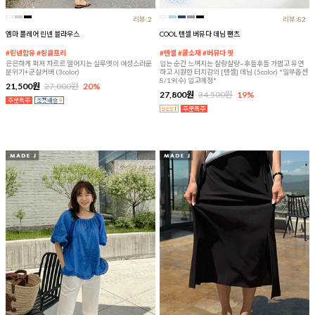
리뷰:2
리뷰:82
엠마 플레어 린넨 블라우스
COOL 텐셀 버뮤다 데님 팬츠
#린넨함유 #링클프리
#텐셀 #쿨소재 #버뮤다 핏
은은하게 퍼져 차르르 떨어지는 실루엣이 여성스러운
입는 순간 느껴지는 찰랑찰랑~후들후들 가볍고 유연
분위기+군살커버 (3color)
하고 시원한 터치감의 [텐셀] 데님 (5color) *일부옵션
8/19(수) 입고예정*
21,500원
27,000원
20%
27,800원
34,500원
19%