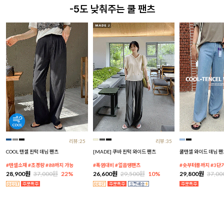
-5도 낮춰주는 쿨 팬츠
리뷰:25
리뷰:35
COOL 텐셀 핀턱 데님 팬츠
[MADE] 쿠바 핀턱 와이드 팬츠
쿨텐셀 와이드 데님 팬
#텐셀소재 #초경량 #88까지 가능
#폭염대비 #얼음땡팬츠
#숏부터롱까지 #3단
28,900원
37,000원
22%
26,600원
29,500원
10%
29,800원
37,0