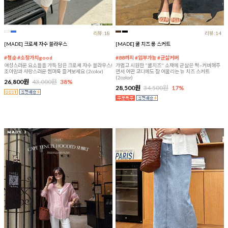
리뷰:18
리뷰:14
[MADE] 크로셰 자수 블라우스
[MADE] 쿨 치즈 롱 스커트
#청순 #소장가치good
#88까지 #임부가능 #군살커버
여성스러운 요소들을 가득 담은 크로셰 자수 블라우스!
가볍고 시원한 "쿨치즈" 소재에 군살은 싹~커버해주
조아맘과 사랑스러운 썸머룩 즐겨보세요 (2color)
면서 어떤 코디에도 잘 어울리는 뉴 치즈 스커트
(2color)
26,800원
43,000원
38%
28,500원
34,500원
17%