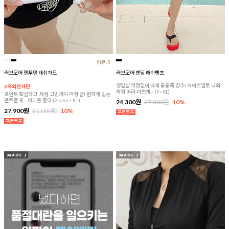
리뷰:5
러브모어 맨투맨 래쉬가드
러브모어 밴딩 래쉬팬츠
엉밑살 걱정없이,하체 통통족 강추! 사이즈별로 나와
#자외선차단
체형 따라 이쁘게~ (F~XL)
포인트 확실하고, 체형 고민까지 걱정 끝! 편하게 입는
맨투맨 핏~ 어디든 좋아 (2color / F,L)
24,300원
27,000원
10%
27,900원
31,000원
10%