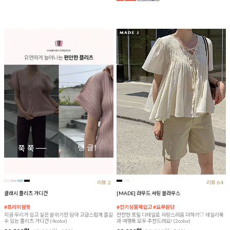
리뷰:2
리뷰:64
클래시 플리츠 가디건
[MADE] 라무드 셔링 블라우스
#프리미엄핏
#인기상품재입고 #요루원단
지금 우리가 입고 싶은 분위기만 담아 고급스럽게 즐길
잔잔한 프릴 디테일로 사랑스러움 더하기♡ 데일리룩
수 있는 플리츠 가디건 (4color)
과 여행룩 모두 추천드려요! (2color)