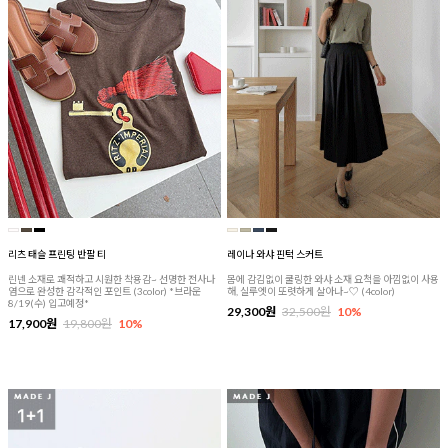
리츠 태슬 프린팅 반팔 티
레이나 와샤 핀턱 스커트
린넨 소재로 쾌적하고 시원한 착용감~ 선명한 전사나
몸에 감김없이 쿨링한 와샤 소재 요척을 아낌없이 사용
염으로 완성한 감각적인 포인트 (3color) *브라운
해, 실루엣이 또렷하게 살아나~♡ (4color)
8/19(수) 입고예정*
29,300원
32,500원
10%
17,900원
19,800원
10%