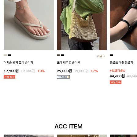
리뷰:5
이지솔 웨지 쪼리 슬리퍼
포레 네추럴 숄더백
플로트 메쉬 블로퍼
17,900원
19,800원
10%
29,000원
35,000원
17%
#착화감대박
44,600원
49,5
ACC ITEM