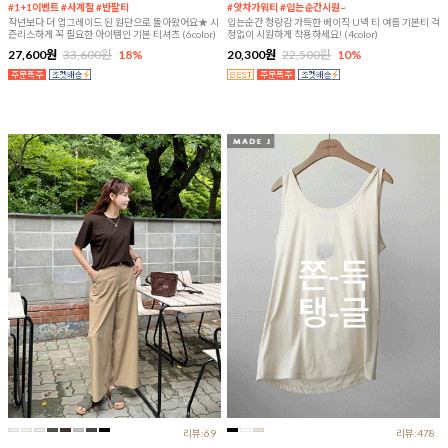
#1+1이벤트 #사계절 #반팔티
#앗차가워티 #입는순간시원~
작년보다 더 업그레이드 된 원단으로 돌아왔어요★ 시
입는순간 청량감 가득한 베이직 U넥 티 여름 기본티 걱
즌리스하게 꼭 필요한 아이템인 기본 티셔츠 (6color)
정없이 시원하게 착용하세요! (4color)
27,600원
33,600원
18%
20,300원
22,500원
10%
리뷰:69
리뷰:478