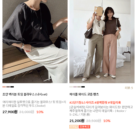
리뷰:5
조안 백리본 트임 블라우스 (나시set)
메이플 와이드 코튼 팬츠
여리여리한 실루엣으로 즐기는 블라우스! 뒷 트임+리
#2단기장&5사이즈 #완벽한핏 #데일리룩
본 디테일로 감각적인 무드 (3color)
[군살커버핏] 다리가 길어보이는 와이드핏! 편안하고
캐주얼하게 즐기는 나만의 데일리룩~ (4color /
27,900원
31,000원
10%
S~2XL / 기본,롱)
21,200원
23,500원
10%