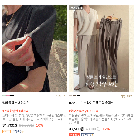
리뷰:12
리뷰:387
앨리 튤립 소매 원피스
[MADE] 논노 라이트 쿨 핀턱 슬랙스
#쫀득한텐션 #바스락
#썸머논노 #구김ZERO
코디 걱정 끝! 한/벌/완/성 가능한 가벼운 원피스♥ 팔
입는 순간 편하고, 거울로 봤을 때는 길고 깔끔한 핏! 조
뚝 고민? 튤립 소매 디자인이 다 커버해요 (3color)
아맘 대표 슬랙스의 여름 버전 출시★ (3color / S~XL
/ 기본,롱)
34,700원
38,500원
10%
37,900원
43,000원
12%