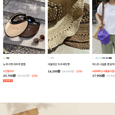
노아 리벳 라피아 썬캡
더블라인 지사 버킷햇
저스트 나일론 캡 모자
16,200원
18,000원
10%
#굿퀄리티
#워터파크 #물놀이필
25,700원
28,500원
10%
17,900원
19,8