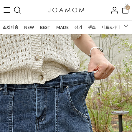
0
조켓배송
NEW
BEST
MADE
상의
팬츠
니트&가디건