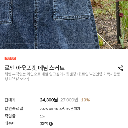
로엔 아웃포켓 데님 스커트
체형 부각없는 라인으로 매일 입고싶어~ 뒷밴딩+뒷트임"=편안함 가득~ 활동
성 UP! (3color)
24,300
원
27,000
원
10%
판매가
할인종료일
2026-08-10 09시 59분 까지
적립금
1%
배송비
(조건)