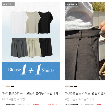
[1+1] [MADE] 쿠바 보트넥 블라우스 + 반바지
[MADE] 논노 라이트 쿨 핀턱 
#1+1 #쿨링 #셋업
#썸머논노 #구김ZERO
(리뷰: 53)