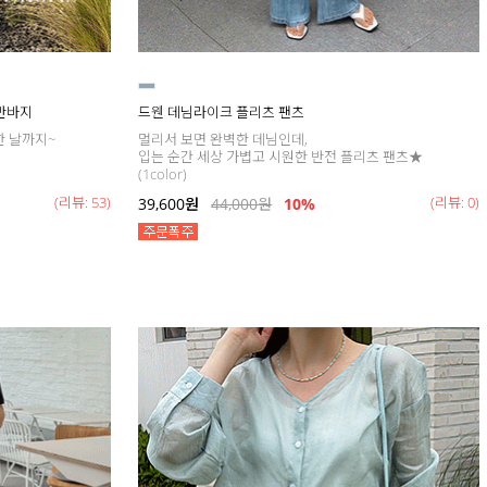
 반바지
드웬 데님라이크 플리츠 팬츠
한 날까지~
멀리서 보면 완벽한 데님인데,
입는 순간 세상 가볍고 시원한 반전 플리츠 팬츠★
(1color)
(리뷰: 53)
(리뷰: 0)
39,600
원
44,000
원
10%