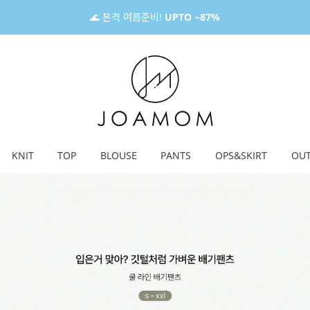
🌊 본격 여름준비!
UPTO ~87%
KNIT
TOP
BLOUSE
PANTS
OPS&SKIRT
OU