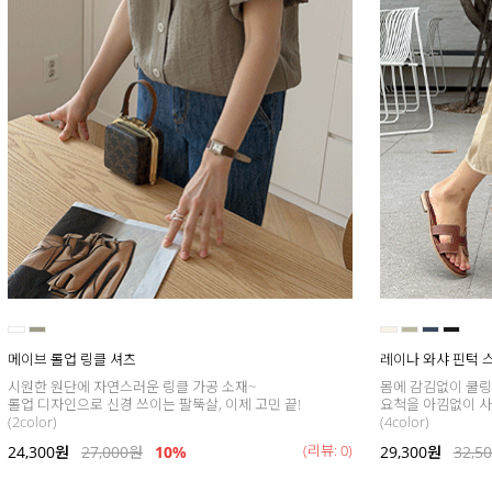
메이브 롤업 링클 셔츠
레이나 와샤 핀턱 
시원한 원단에 자연스러운 링클 가공 소재~
몸에 감김없이 쿨링
롤업 디자인으로 신경 쓰이는 팔뚝살, 이제 고민 끝!
요척을 아낌없이 사
(2color)
(4color)
(리뷰: 0)
24,300
원
27,000
원
10%
29,300
원
32,5