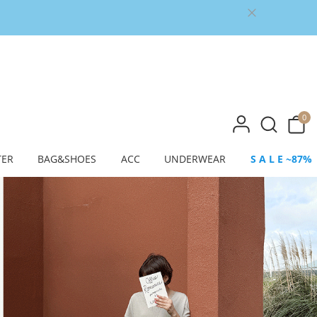
0
TER
BAG&SHOES
ACC
UNDERWEAR
S A L E ~87%