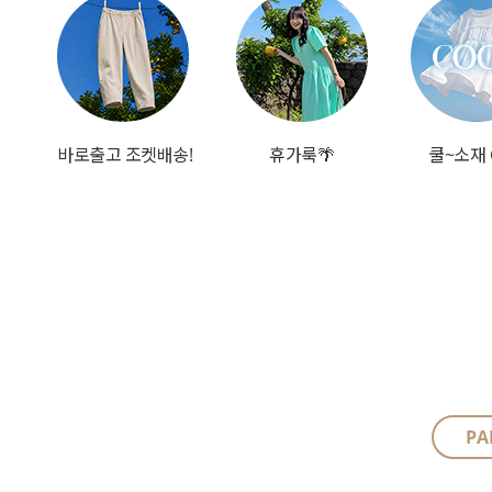
바로출고 조켓배송!
휴가룩🌴
쿨~소재 
PA