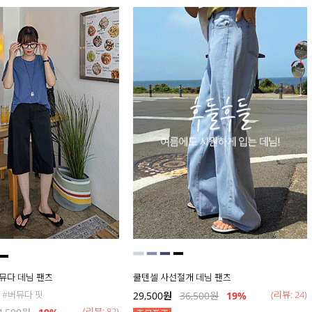
버뮤다 데님 팬츠
쿨텐셀 사선절개 데님 팬츠
 #버뮤다 핏
(리뷰: 24)
29,500
원
36,500
원
19
%
(리뷰: 82)