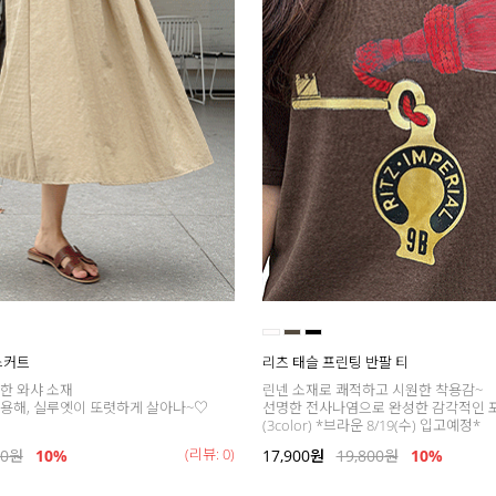
스커트
리츠 태슬 프린팅 반팔 티
한 와샤 소재
린넨 소재로 쾌적하고 시원한 착용감~
용해, 실루엣이 또렷하게 살아나~♡
선명한 전사나염으로 완성한 감각적인 
(3color) *브라운 8/19(수) 입고예정*
(리뷰: 0)
00
원
10%
17,900
원
19,800
원
10%