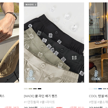
슬랙스
[MADE] 쿨 라인 배기 팬츠
COOL 텐셀 
#1만장돌파 #쿨+라이트
#텐셀 #쿨소재
(리뷰: 387)
(리뷰: 811)