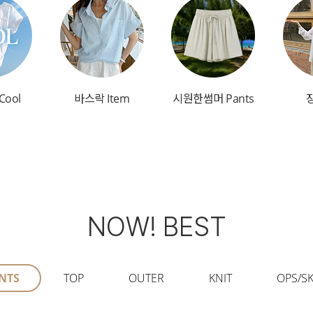
Cool
바스락 Item
시원한썸머 Pants
NOW! BEST
NTS
TOP
OUTER
KNIT
OPS/SK