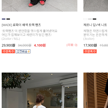
[MADE] 로파이 배색 트랙 팬츠
체르니 딥V넥 니트
'트랙팬츠'의 편안함을 멋스럽게 풀어냈어요
체형은 자연스럽게
어딘가 힙해보이고 세련미가 담긴 팬츠!
분위기는 은은하게
(2color / M,L)
(3color)
(리뷰: 0)
29,900
원
34,000
원
4,100원
17,900
원
19,8