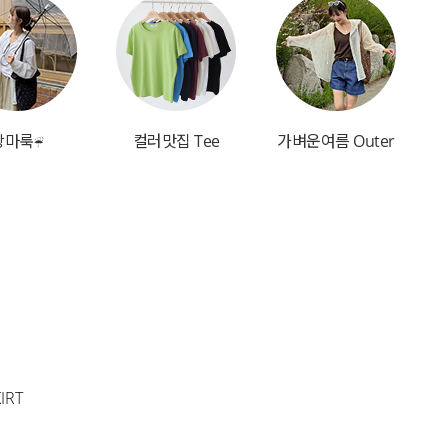
장마룩☔
컬러맛집 Tee
가벼운여름 Outer
IRT