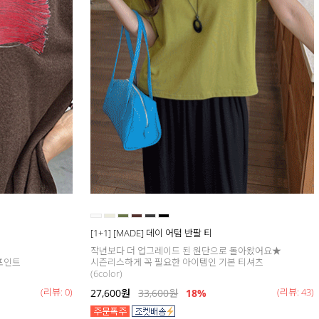
[1+1] [MADE] 데이 어텀 반팔 티
작년보다 더 업그레이드 된 원단으로 돌아왔어요★
포인트
시즌리스하게 꼭 필요한 아이템인 기본 티셔츠
(6color)
(리뷰: 0)
(리뷰: 43)
27,600
원
33,600
원
18
%