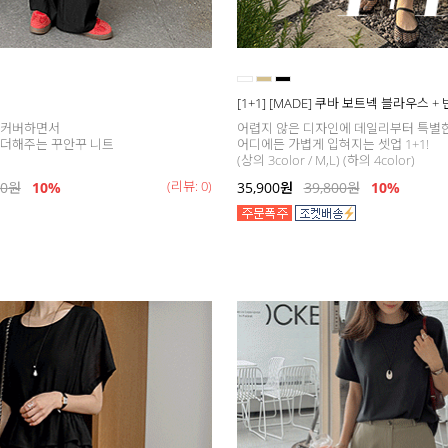
[1+1] [MADE] 쿠바 보트넥 블라우스 +
 커버하면서
어렵지 않은 디자인에 데일리부터 특별
 더해주는 꾸안꾸 니트
어디에든 가볍게 입혀지는 셋업 1+1!
(상의 3color / M,L) (하의 4color)
(리뷰: 0)
00
원
10%
35,900
원
39,800
원
10%