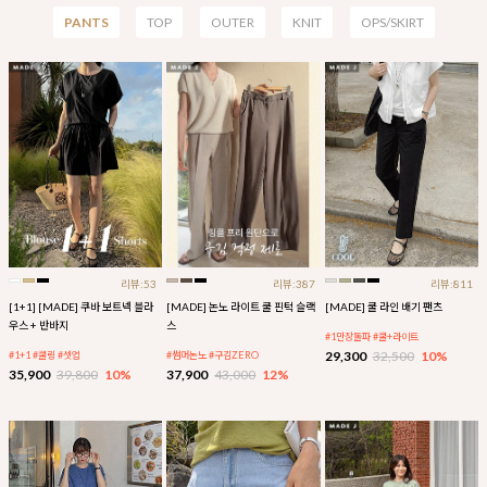
PANTS
TOP
OUTER
KNIT
OPS/SKIRT
리뷰:53
리뷰:387
리뷰:811
[1+1] [MADE] 쿠바 보트넥 블라
[MADE] 논노 라이트 쿨 핀턱 슬랙
[MADE] 쿨 라인 배기 팬츠
우스 + 반바지
스
#1만장돌파 #쿨+라이트
29,300
32,500
10%
#1+1 #쿨링 #셋업
#썸머논노 #구김ZERO
35,900
39,800
10%
37,900
43,000
12%