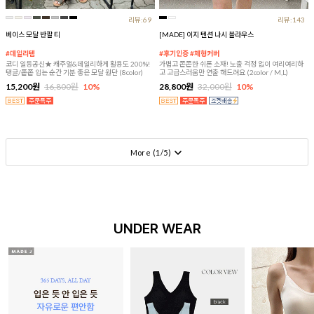
리뷰:69
리뷰:143
베이스 모달 반팔 티
[MADE] 이지 텐션 나시 블라우스
#데일리템
#후기인증 #체형커버
코디 일등공신★ 캐주얼&데일리하게 활용도 200%!
가볍고 쫀쫀한 쉬폰 소재! 노출 걱정 없이 여리여리하
탱글/쫀쫀 입는 순간 기분 좋은 모달 원단 (8color)
고 고급스러움만 연출 해드려요 (2color / M,L)
15,200원
16,800원
10%
28,800원
32,000원
10%
More (
1
/
5
)
UNDER WEAR