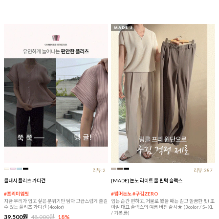
리뷰:2
리뷰:387
클래시 플리츠 가디건
[MADE] 논노 라이트 쿨 핀턱 슬랙스
#프리미엄핏
#썸머논노 #구김ZERO
지금 우리가 입고 싶은 분위기만 담아 고급스럽게 즐길
입는 순간 편하고, 거울로 봤을 때는 길고 깔끔한 핏! 조
수 있는 플리츠 가디건 (4color)
아맘 대표 슬랙스의 여름 버전 출시★ (3color / S~XL
/ 기본,롱)
39,500원
48,000원
18%