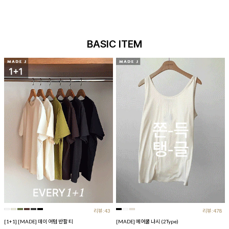
BASIC ITEM
리뷰:43
리뷰:478
[1+1] [MADE] 데이 어텀 반팔 티
[MADE] 에어쿨 나시 (2Type)