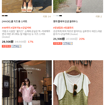
리뷰:14
리뷰:2
[MADE] 쿨 치즈 롱 스커트
엠마 플레어 린넨 블라우스
#88까지 #임부가능 #군살커버
#린넨함유 #링클프리
가볍고 시원한 "쿨치즈" 소재에 군살은 싹~커버해주
은은하게 퍼져 차르르 떨어지는 실루엣이 여성스러운
면서 어떤 코디에도 잘 어울리는 뉴 치즈 스커트
분위기+군살커버 (3color)
(2color)
21,500원
27,000원
20%
28,500원
34,500원
17%