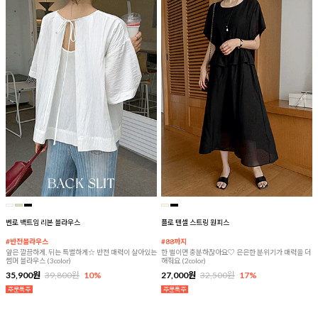
벤로 백트임 리본 블라우스
플로 텐셀 스트링 원피스
#반전블라우스
#88까지
앞은 깔끔하게, 뒤는 특별하게☆ 반전 매력이 살아있는
한 벌이면 충분하잖아요♡ 은은한 분위기가 매력을 더
썸머 블라우스 (3color)
해줘요 (2color)
35,900원
39,800원
10%
27,000원
32,500원
17%