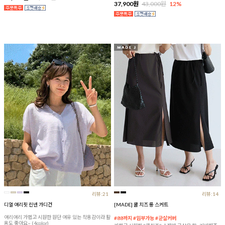
37,900원
43,000원
12%
리뷰:21
리뷰:14
디얼 여리핏 린넨 가디건
[MADE] 쿨 치즈 롱 스커트
여리여리 가볍고 시원한 원단 여유 있는 착용감이라 활
#88까지 #임부가능 #군살커버
용도 좋아요~ (4color)