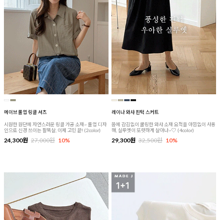
메이브 롤업 링클 셔츠
레이나 와샤 핀턱 스커트
시원한 원단에 자연스러운 링클 가공 소재~ 롤업 디자
몸에 감김없이 쿨링한 와샤 소재 요척을 아낌없이 사용
인으로 신경 쓰이는 팔뚝살, 이제 고민 끝! (2color)
해, 실루엣이 또렷하게 살아나~♡ (4color)
24,300원
27,000원
10%
29,300원
32,500원
10%