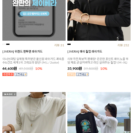
리뷰:31
리뷰:252
[JVERA] 위켄드 맨투맨 래쉬가드
[JVERA] 매쉬 짚업 래쉬가드
이너브라탑 일체형 특허받은 올인원 래쉬가드 쾌속흡
리뷰극찬,독보적 판매량! 은은한 포인트 매쉬,노출 부
수&건조 세계1위 크레오라 원단! (M,L / 2color)
담 제로 군살커버하고 라인 살려주는 짚업! (M~XL)
44,600원
49,500원
10%
35,900원
39,800원
10%