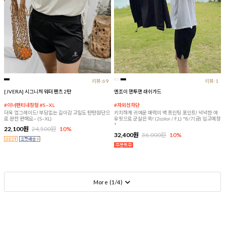
리뷰:69
리뷰:1
[JVERA] 시그니처 워터 팬츠 2탄
엔조이 맨투맨 래쉬가드
#이너팬티내장형 #S~XL
#자외선차단
더욱 업그레이드! 부담없는 길이감 고밀도 탄탄원단으
키치하게 귀여운 매력의 백 프린팅 포인트! 넉넉한 여
로 완전 편해요~ (S~XL)
유핏으로 군살은 쏙! (2color / F,L) *8/7(금) 입고예정
*
22,100원
24,500원
10%
32,400원
36,000원
10%
More (
1
/
4
)