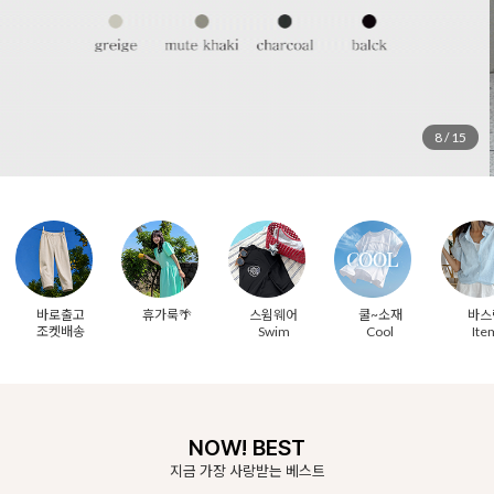
8
/
15
바로출고
휴가룩🌴
스윔웨어
쿨~소재
바스
조켓배송
Swim
Cool
Ite
NOW! BEST
지금 가장 사랑받는 베스트