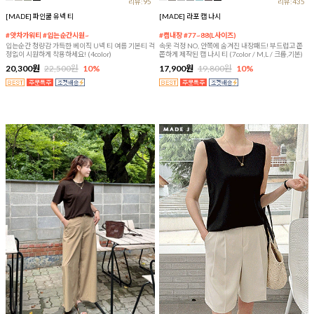
리뷰:95
리뷰:435
[MADE] 파인쿨 유넥 티
[MADE] 라포 캡 나시
#앗차가워티 #입는순간시원~
#캡내장 #77~88(L사이즈)
입는순간 청량감 가득한 베이직 U넥 티 여름 기본티 걱
속옷 걱정 NO, 안쪽에 숨겨진 내장패드! 부드럽고 쫀
정없이 시원하게 착용하세요! (4color)
쫀하게 제작된 캡 나시 티 (7color / M,L / 크롭,기본)
20,300원
22,500원
10%
17,900원
19,800원
10%