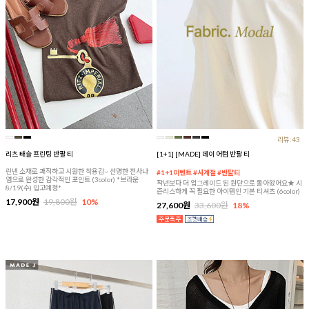
리뷰:43
리츠 태슬 프린팅 반팔 티
[1+1] [MADE] 데이 어텀 반팔 티
린넨 소재로 쾌적하고 시원한 착용감~ 선명한 전사나
#1+1이벤트 #사계절 #반팔티
염으로 완성한 감각적인 포인트 (3color) *브라운
작년보다 더 업그레이드 된 원단으로 돌아왔어요★ 시
8/19(수) 입고예정*
즌리스하게 꼭 필요한 아이템인 기본 티셔츠 (6color)
17,900원
19,800원
10%
27,600원
33,600원
18%