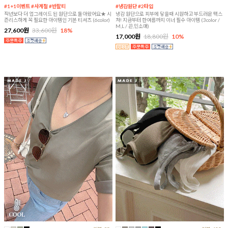
#1+1이벤트 #사계절 #반팔티
#냉감원단 #2타입
작년보다 더 업그레이드 된 원단으로 돌아왔어요★ 시
냉감 원단으로 피부에 닿을때 시원하고 부드러운 텍스
즌리스하게 꼭 필요한 아이템인 기본 티셔츠 (6color)
쳐! 지금부터 한여름까지 이너 필수 아이템 (3color /
M,L / 끈,민소매)
27,600원
33,600원
18%
17,000원
18,800원
10%