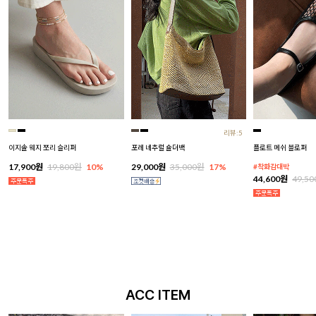
리뷰:5
이지솔 웨지 쪼리 슬리퍼
포레 네추럴 숄더백
플로트 메쉬 블로퍼
17,900원
19,800원
10%
29,000원
35,000원
17%
#착화감대박
44,600원
49,5
ACC ITEM