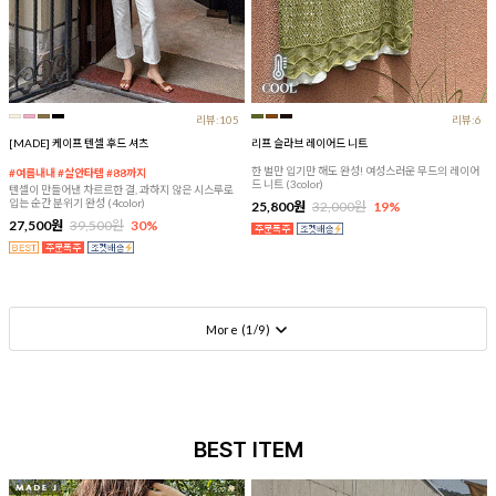
리뷰:105
리뷰:6
[MADE] 케이프 텐셀 후드 셔츠
리프 슬라브 레이어드 니트
한 벌만 입기만 해도 완성! 여성스러운 무드의 레이어
#여름내내 #살안타템 #88까지
드 니트 (3color)
텐셀이 만들어낸 차르르한 결, 과하지 않은 시스루로
입는 순간 분위기 완성 (4color)
25,800원
32,000원
19%
27,500원
39,500원
30%
More (
1
/
9
)
BEST ITEM