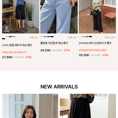
리뷰:82
리뷰:24
리뷰:214
쿨텐셀 사선절개 데님 팬츠
[MADE] 베이 린넨라이크 팬츠
COOL 텐셀 버뮤다 데님 팬츠
29,500
36,500
19%
#하체완벽커버 #여름인생팬츠
#텐셀 #쿨소재 #버뮤다 핏
33,300
37,000
10%
27,800
34,500
19%
NEW ARRIVALS