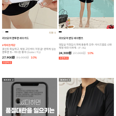
리뷰:5
러브모어 맨투맨 래쉬가드
러브모어 밴딩 래쉬팬츠
엉밑살 걱정없이,하체 통통족 강추! 사이즈별로 나와
#자외선차단
체형 따라 이쁘게~ (F~XL)
포인트 확실하고, 체형 고민까지 걱정 끝! 편하게 입는
맨투맨 핏~ 어디든 좋아 (2color / F,L)
24,300원
27,000원
10%
27,900원
31,000원
10%