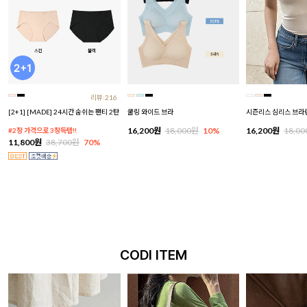
리뷰:216
[2+1] [MADE] 24시간 숨쉬는 팬티 2탄
쿨링 와이드 브라
시즌리스 심리스 브라
16,200원
18,000원
10%
16,200원
18,0
#2장 가격으로 3장득템!!
11,800원
38,700원
70%
CODI ITEM