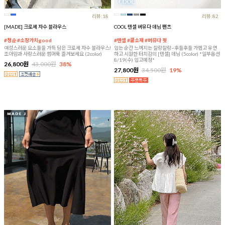
리뷰:18
리뷰:82
[MADE] 크로셰 자수 블라우스
COOL 텐셀 버뮤다 데님 팬츠
#청순 #소장가치good
#텐셀 #쿨소재 #버뮤다 핏
여성스러운 요소들을 가득 담은 크로셰 자수 블라우스!
입는 순간 느껴지는 찰랑찰랑~후들후들 가볍고 유연
조아맘과 사랑스러운 썸머룩 즐겨보세요 (2color)
하고 시원한 터치감의 [텐셀] 데님 (5color) *일부옵션
8/19(수) 입고예정*
26,800원
43,000원
38%
27,800원
34,500원
19%