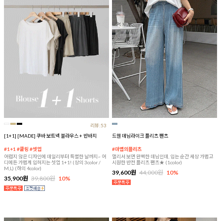
리뷰:53
[1+1] [MADE] 쿠바 보트넥 블라우스 + 반바지
드웬 데님라이크 플리츠 팬츠
#1+1 #쿨링 #셋업
#마법의플리츠
어렵지 않은 디자인에 데일리부터 특별한 날까지~ 어
멀리서 보면 완벽한 데님인데, 입는 순간 세상 가볍고
디에든 가볍게 입혀지는 셋업 1+1! (상의 3color /
시원한 반전 플리츠 팬츠★ (1color)
M,L) (하의 4color)
39,600원
44,000원
10%
35,900원
39,800원
10%