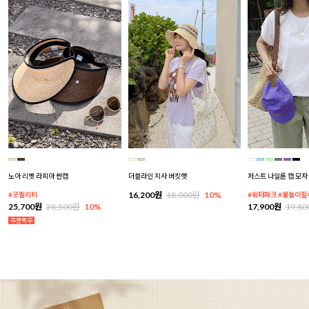
노아 리벳 라피아 썬캡
더블라인 지사 버킷햇
저스트 나일론 캡 모자
16,200원
18,000원
10%
#굿퀄리티
#워터파크 #물놀이필
25,700원
28,500원
10%
17,900원
19,8