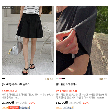
리뷰:26
리뷰:12
[MADE] 에보니 4부 슬랙스
앨리 튤립 소매 원피스
#브랜드퀄리티
#쫀득한텐션 #바스락
캐주얼하게도, 포멀하게도 다양한 코디가 가능한 만능
코디 걱정 끝! 한/벌/완/성 가능한 가벼운 원피스♥ 팔
하프슬랙스 (M,L)
뚝 고민? 튤립 소매 디자인이 다 커버해요 (3color)
27,500원
39,500원
30%
34,700원
38,500원
10%