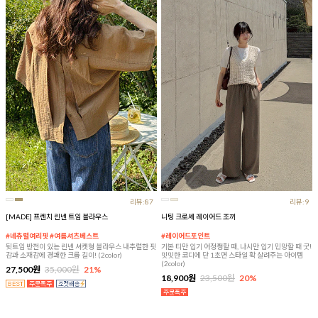
리뷰:87
리뷰:9
[MADE] 프렌치 린넨 트임 블라우스
니팅 크로셰 레이어드 조끼
#네츄럴여리핏 #여름셔츠베스트
#레이어드포인트
뒷트임 반전이 있는 린넨 셔켓형 블라우스 내추럴한 핏
기본 티만 입기 어정쩡할 때, 나시만 입기 민망할 때 굿!
감과 소재감에 경쾌한 크롭 길이! (2color)
밋밋한 코디에 단 1초면 스타일 확 살려주는 아이템
(2color)
27,500원
35,000원
21%
18,900원
23,500원
20%