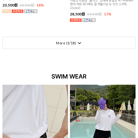
가볍고 시원한 "쿨치즈" 소재에 군살은 싹~커버해주
면서 어떤 코디에도 잘 어울리는 뉴 치즈 스커트
23,500원
28,500원
18%
(2color)
28,500원
34,500원
17%
More (
1
/
18
)
SWIM WEAR