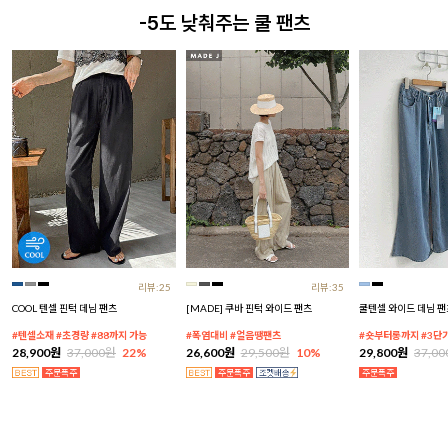
-5도 낮춰주는 쿨 팬츠
리뷰:25
리뷰:35
COOL 텐셀 핀턱 데님 팬츠
[MADE] 쿠바 핀턱 와이드 팬츠
쿨텐셀 와이드 데님 팬
#텐셀소재 #초경량 #88까지 가능
#폭염대비 #얼음땡팬츠
#숏부터롱까지 #3단
28,900원
37,000원
22%
26,600원
29,500원
10%
29,800원
37,0