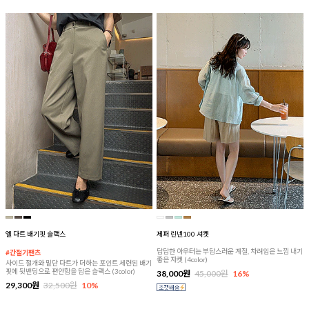
엘 다트 배기핏 슬랙스
제퍼 린넨100 셔켓
답답한 아우터는 부담스러운 계절, 차려입은 느낌 내기
#간절기팬츠
좋은 자켓 (4color)
사이드 절개와 밑단 다트가 더하는 포인트 세련된 배기
핏에 뒷밴딩으로 편안함을 담은 슬랙스 (3color)
38,000원
45,000원
16%
29,300원
32,500원
10%