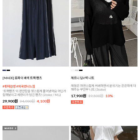
[MADE] 로파이 배색 트랙 팬츠
체르니 딥V넥 니트
체형은 자연스럽게 커버하면서 분위기는 은은하게 더
#핀터감성 #외국언니느낌
해주는 꾸안꾸 니트 (3color)
'트랙팬츠'의 편안함을 멋스럽게 풀어냈어요 어딘가
힙해보이고 세련미가 담긴 팬츠! (2color / M,L)
17,900원
19,800원
10%
29,900원
34,000원
4,100원