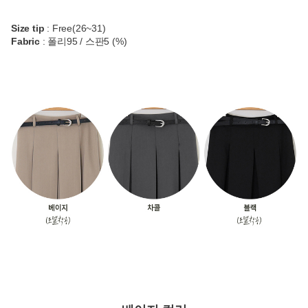
Size tip
: Free(26~31)
Fabric
: 폴리95 / 스판5 (%)