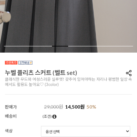
누벨 플리츠 스커트 (벨트 set)
클래식한 무드와 여성스러운 실루엣! 갖추어 입어야하는 자리나 평범한 일상 속
에서도 활용도 높아요♡ (3color)
29,000
원
14,500
원
50
%
판매가
배송비
(조건)
색상