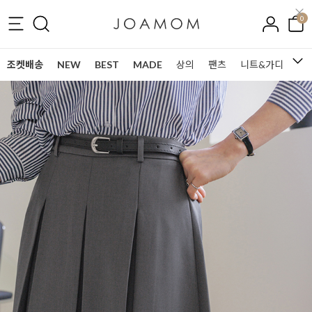
0
조켓배송
NEW
BEST
MADE
상의
팬츠
니트&가디건