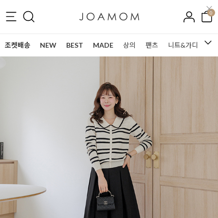
0
조켓배송
NEW
BEST
MADE
상의
팬츠
니트&가디건