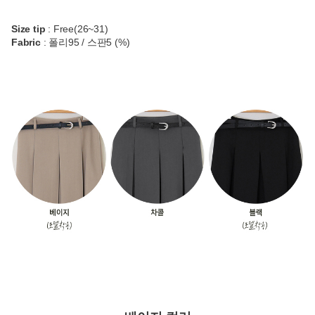
Size tip
: Free(26~31)
Fabric
: 폴리95 / 스판5 (%)