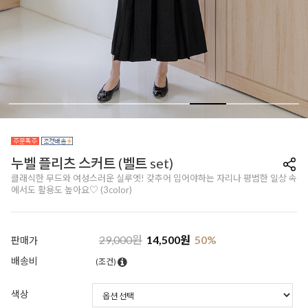
누벨 플리츠 스커트 (벨트 set)
클래식한 무드와 여성스러운 실루엣! 갖추어 입어야하는 자리나 평범한 일상 속
에서도 활용도 높아요♡ (3color)
29,000
원
14,500
원
50
%
판매가
배송비
(조건)
색상