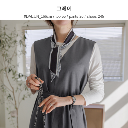
그레이
#DAEUN_166cm / top 55 / pants 26 / shoes 245