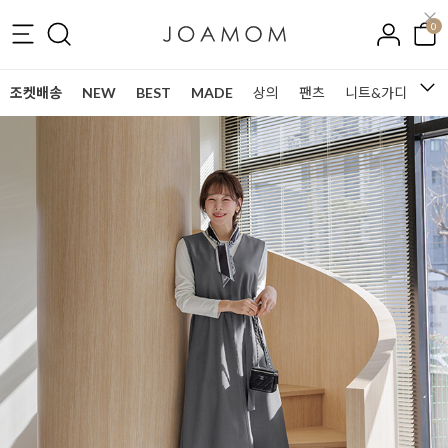
0
조켓배송
NEW
BEST
MADE
상의
팬츠
니트&가디건