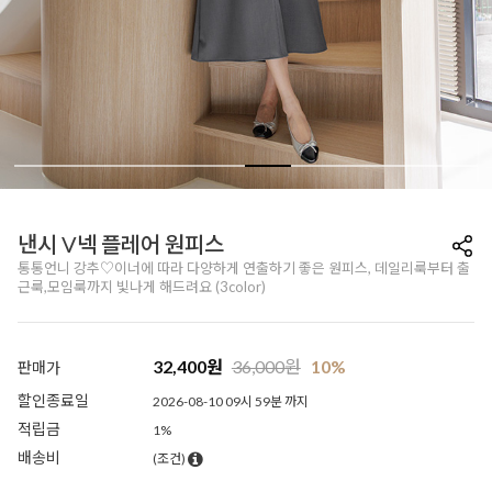
낸시 V넥 플레어 원피스
통통언니 강추♡이너에 따라 다양하게 연출하기 좋은 원피스, 데일리룩부터 출
근룩,모임룩까지 빛나게 해드려요 (3color)
32,400
원
36,000
원
10%
판매가
할인종료일
2026-08-10 09시 59분 까지
적립금
1%
배송비
(조건)