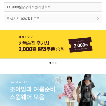
+10,000원
상당의 회원가입 혜택
앱 설치시
10% 할인
쿠폰