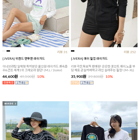
리뷰:31
리뷰:252
[JVERA] 위켄드 맨투맨 래쉬가드
[JVERA] 매쉬 짚업 래쉬가드
이너브라탑 일체형 특허받은 올인원 래쉬가드 쾌속흡
리뷰극찬,독보적 판매량! 은은한 포인트 매쉬,노출 부
수&건조 세계1위 크레오라 원단! (M,L / 2color)
담 제로 군살커버하고 라인 살려주는 짚업! (M~XL)
44,600원
49,500원
10%
35,900원
39,800원
10%