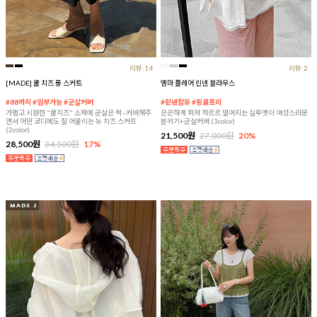
리뷰:14
리뷰:2
[MADE] 쿨 치즈 롱 스커트
엠마 플레어 린넨 블라우스
#88까지 #임부가능 #군살커버
#린넨함유 #링클프리
가볍고 시원한 "쿨치즈" 소재에 군살은 싹~커버해주
은은하게 퍼져 차르르 떨어지는 실루엣이 여성스러운
면서 어떤 코디에도 잘 어울리는 뉴 치즈 스커트
분위기+군살커버 (3color)
(2color)
21,500원
27,000원
20%
28,500원
34,500원
17%