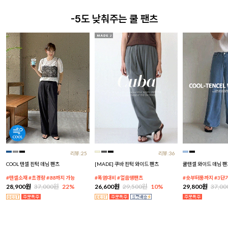
-5도 낮춰주는 쿨 팬츠
리뷰:25
리뷰:36
COOL 텐셀 핀턱 데님 팬츠
[MADE] 쿠바 핀턱 와이드 팬츠
쿨텐셀 와이드 데님 팬
#텐셀소재 #초경량 #88까지 가능
#폭염대비 #얼음땡팬츠
#숏부터롱까지 #3단
28,900원
37,000원
22%
26,600원
29,500원
10%
29,800원
37,0