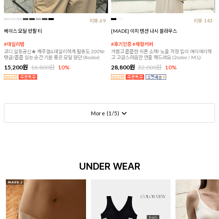
리뷰:69
리뷰:143
베이스 모달 반팔 티
[MADE] 이지 텐션 나시 블라우스
#데일리템
#후기인증 #체형커버
코디 일등공신★ 캐주얼&데일리하게 활용도 200%!
가볍고 쫀쫀한 쉬폰 소재! 노출 걱정 없이 여리여리하
탱글/쫀쫀 입는 순간 기분 좋은 모달 원단 (8color)
고 고급스러움만 연출 해드려요 (2color / M,L)
15,200원
16,800원
10%
28,800원
32,000원
10%
More (
1
/
5
)
UNDER WEAR