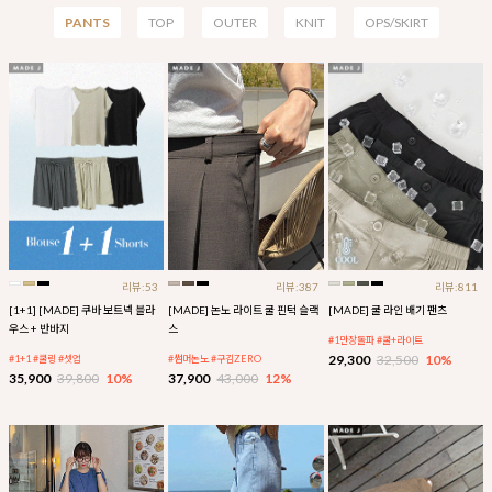
PANTS
TOP
OUTER
KNIT
OPS/SKIRT
리뷰:53
리뷰:387
리뷰:811
[1+1] [MADE] 쿠바 보트넥 블라
[MADE] 논노 라이트 쿨 핀턱 슬랙
[MADE] 쿨 라인 배기 팬츠
우스 + 반바지
스
#1만장돌파 #쿨+라이트
29,300
32,500
10%
#1+1 #쿨링 #셋업
#썸머논노 #구김ZERO
35,900
39,800
10%
37,900
43,000
12%