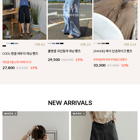
리뷰:83
리뷰:25
리뷰:214
쿨텐셀 사선절개 데님 팬츠
[MADE] 베이 린넨라이크 팬츠
COOL 텐셀 버뮤다 데님 팬츠
29,500
36,500
19%
#하체완벽커버 #여름인생팬츠
#텐셀 #쿨소재 #버뮤다 핏
33,300
37,000
10%
27,800
34,500
19%
NEW ARRIVALS