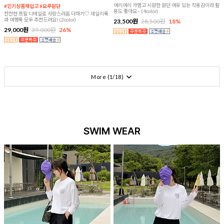
여리여리 가볍고 시원한 원단 여유 있는 착용감이라 활
#인기상품재입고 #요루원단
용도 좋아요~ (4color)
잔잔한 프릴 디테일로 사랑스러움 더하기♡ 데일리룩
과 여행룩 모두 추천드려요! (2color)
23,500원
28,500원
18%
29,000원
39,000원
26%
More (
1
/
18
)
SWIM WEAR