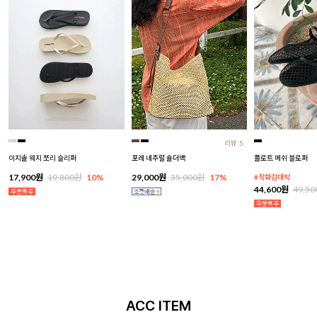
리뷰:5
이지솔 웨지 쪼리 슬리퍼
포레 네추럴 숄더백
플로트 메쉬 블로퍼
17,900원
19,800원
10%
29,000원
35,000원
17%
#착화감대박
44,600원
49,5
ACC ITEM