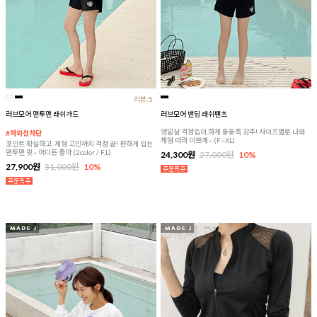
리뷰:5
러브모어 맨투맨 래쉬가드
러브모어 밴딩 래쉬팬츠
엉밑살 걱정없이,하체 통통족 강추! 사이즈별로 나와
#자외선차단
체형 따라 이쁘게~ (F~XL)
포인트 확실하고, 체형 고민까지 걱정 끝! 편하게 입는
맨투맨 핏~ 어디든 좋아 (2color / F,L)
24,300원
27,000원
10%
27,900원
31,000원
10%