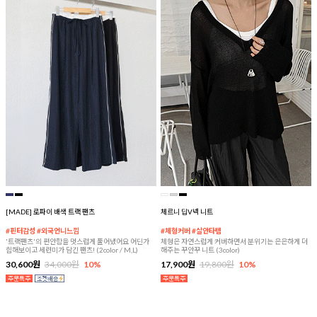
[MADE] 로파이 배색 트랙 팬츠
체르니 딥V넥 니트
#핀터감성 #외국언니느낌
#체형커버 #살안타템
'트랙팬츠'의 편안함을 멋스럽게 풀어냈어요 어딘가
체형은 자연스럽게 커버하면서 분위기는 은은하게 더
힙해보이고 세련미가 담긴 팬츠! (2color / M,L)
해주는 꾸안꾸 니트 (3color)
30,600원
34,000원
10%
17,900원
19,800원
10%