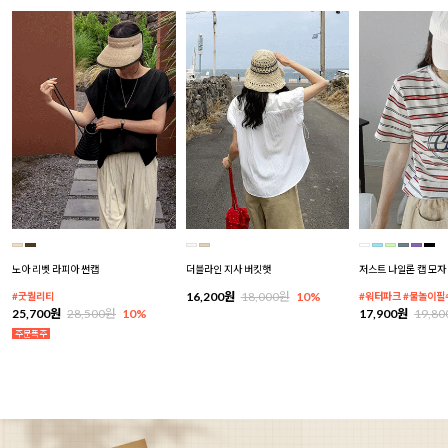
노아 리벳 라피아 썬캡
더블라인 지사 버킷햇
저스트 나일론 캡 모자
16,200원
18,000원
10%
#굿퀄리티
#워터파크 #물놀이필
25,700원
28,500원
10%
17,900원
19,8