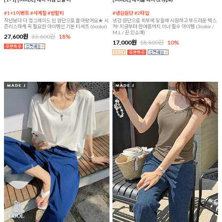
#1+1이벤트 #사계절 #반팔티
#냉감원단 #2타입
작년보다 더 업그레이드 된 원단으로 돌아왔어요★ 시
냉감 원단으로 피부에 닿을때 시원하고 부드러운 텍스
즌리스하게 꼭 필요한 아이템인 기본 티셔츠 (6color)
쳐! 지금부터 한여름까지 이너 필수 아이템 (3color /
M,L / 끈,민소매)
27,600원
33,600원
18%
17,000원
18,800원
10%