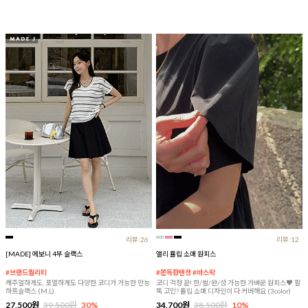
리뷰:26
리뷰:12
[MADE] 에보니 4부 슬랙스
앨리 튤립 소매 원피스
#브랜드퀄리티
#쫀득한텐션 #바스락
캐주얼하게도, 포멀하게도 다양한 코디가 가능한 만능
코디 걱정 끝! 한/벌/완/성 가능한 가벼운 원피스♥ 팔
하프슬랙스 (M,L)
뚝 고민? 튤립 소매 디자인이 다 커버해요 (3color)
27,500원
39,500원
30%
34,700원
38,500원
10%