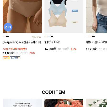
리뷰:216
[2+1] [MADE] 24시간 숨쉬는 팬티 2탄
쿨링 와이드 브라
시즌리스 심리스 브라
16,200원
18,000원
10%
16,200원
18,0
#2장 가격으로 3장득템!!
11,800원
38,700원
70%
CODI ITEM