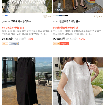
리뷰:19
리뷰:83
[MADE] 크로셰 자수 블라우스
COOL 텐셀 버뮤다 데님 팬츠
#청순 #소장가치good
#텐셀 #쿨소재 #버뮤다 핏
여성스러운 요소들을 가득 담은 크로셰 자수 블라우스!
입는 순간 느껴지는 찰랑찰랑~후들후들 가볍고 유연
조아맘과 사랑스러운 썸머룩 즐겨보세요 (2color)
하고 시원한 터치감의 [텐셀] 데님 (5color)
26,800원
43,000원
38%
27,800원
34,500원
19%