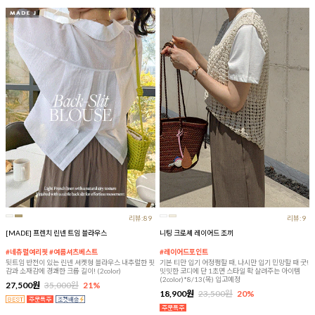
리뷰:89
리뷰:9
[MADE] 프렌치 린넨 트임 블라우스
니팅 크로셰 레이어드 조끼
#네츄럴여리핏 #여름셔츠베스트
#레이어드포인트
뒷트임 반전이 있는 린넨 셔켓형 블라우스 내추럴한 핏
기본 티만 입기 어정쩡할 때, 나시만 입기 민망할 때 굿!
감과 소재감에 경쾌한 크롭 길이! (2color)
밋밋한 코디에 단 1초면 스타일 확 살려주는 아이템
(2color)*8/13(목) 입고예정
27,500원
35,000원
21%
18,900원
23,500원
20%