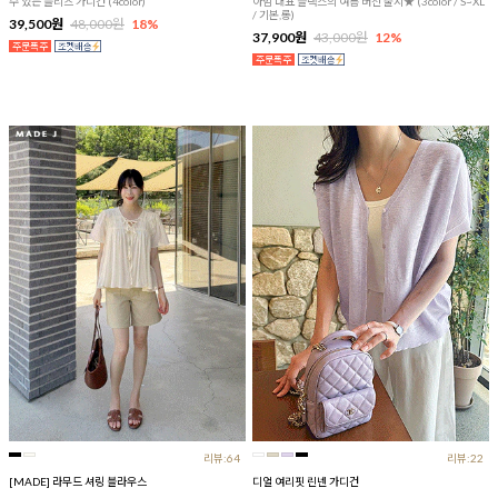
수 있는 플리츠 가디건 (4color)
아맘 대표 슬랙스의 여름 버전 출시★ (3color / S~XL
/ 기본,롱)
39,500원
48,000원
18%
37,900원
43,000원
12%
리뷰:64
리뷰:22
[MADE] 라무드 셔링 블라우스
디얼 여리핏 린넨 가디건