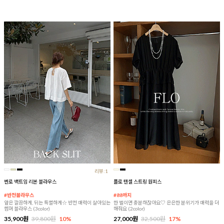
리뷰:1
벤로 백트임 리본 블라우스
플로 텐셀 스트링 원피스
#반전블라우스
#88까지
앞은 깔끔하게, 뒤는 특별하게☆ 반전 매력이 살아있는
한 벌이면 충분하잖아요♡ 은은한 분위기가 매력을 더
썸머 블라우스 (3color)
해줘요 (2color)
35,900원
39,800원
10%
27,000원
32,500원
17%