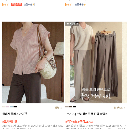
리뷰:2
리뷰:387
클래시 플리츠 가디건
[MADE] 논노 라이트 쿨 핀턱 슬랙스
#프리미엄핏
#썸머논노 #구김ZERO
지금 우리가 입고 싶은 분위기만 담아 고급스럽게 즐길
입는 순간 편하고, 거울로 봤을 때는 길고 깔끔한 핏! 조