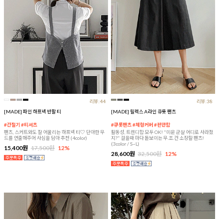
리뷰:44
리뷰:38
[MADE] 파인 하프넥 반팔 티
[MADE] 릴렉스 A라인 큐롯 팬츠
#간절기 #티셔츠
#큐롯팬츠 #체형커버 #편안함
팬츠, 스커트와도 잘 어울리는 하프넥 티♡ 단아한 무
활동성, 트렌디함 모두 OK! "미운 군살 어디로 사라졌
드를 연출해주어 사심을 담아 추천 (4color)
지?" 걸을때 마다 돋보이는 무.조.건 소장할 팬츠!
(3color / S~L)
15,400원
17,500원
12%
28,600원
32,500원
12%