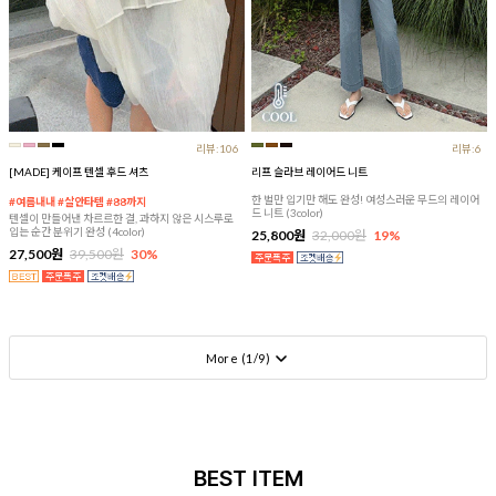
리뷰:106
리뷰:6
[MADE] 케이프 텐셀 후드 셔츠
리프 슬라브 레이어드 니트
한 벌만 입기만 해도 완성! 여성스러운 무드의 레이어
#여름내내 #살안타템 #88까지
드 니트 (3color)
텐셀이 만들어낸 차르르한 결, 과하지 않은 시스루로
입는 순간 분위기 완성 (4color)
25,800원
32,000원
19%
27,500원
39,500원
30%
More (
1
/
9
)
BEST ITEM