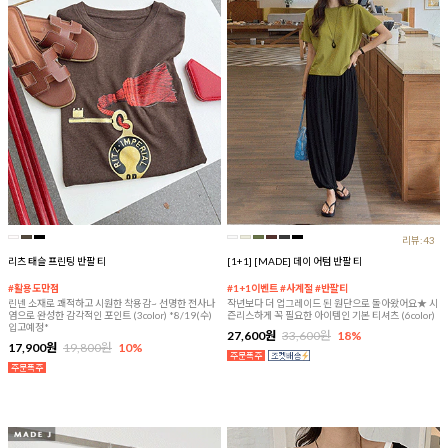
리뷰:43
리츠 태슬 프린팅 반팔 티
[1+1] [MADE] 데이 어텀 반팔 티
#활용도만점
#1+1이벤트 #사계절 #반팔티
린넨 소재로 쾌적하고 시원한 착용감~ 선명한 전사나
작년보다 더 업그레이드 된 원단으로 돌아왔어요★ 시
염으로 완성한 감각적인 포인트 (3color) *8/19(수)
즌리스하게 꼭 필요한 아이템인 기본 티셔츠 (6color)
입고예정*
27,600원
33,600원
18%
17,900원
19,800원
10%