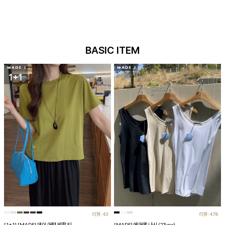
BASIC ITEM
리뷰:43
리뷰:478
[1+1] [MADE] 데이 어텀 반팔 티
[MADE] 에어쿨 나시 (2Type)