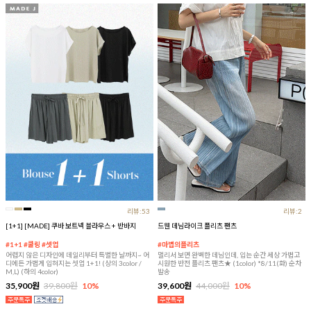
리뷰:53
리뷰:2
[1+1] [MADE] 쿠바 보트넥 블라우스 + 반바지
드웬 데님라이크 플리츠 팬츠
#1+1 #쿨링 #셋업
#마법의플리츠
어렵지 않은 디자인에 데일리부터 특별한 날까지~ 어
멀리서 보면 완벽한 데님인데, 입는 순간 세상 가볍고
디에든 가볍게 입혀지는 셋업 1+1! (상의 3color /
시원한 반전 플리츠 팬츠★ (1color) *8/11(화) 순차
M,L) (하의 4color)
발송
35,900원
39,800원
10%
39,600원
44,000원
10%