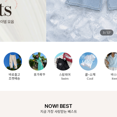
5
/
17
바로출고
휴가룩🌴
스윔웨어
쿨~소재
바스
조켓배송
Swim
Cool
Ite
NOW! BEST
지금 가장 사랑받는 베스트