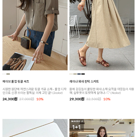
메이브 롤업 링클 셔츠
레이나 와샤 핀턱 스커트
시원한 원단에 자연스러운 링클 가공 소재~ 롤업 디자
몸에 감김없이 쿨링한 와샤 소재 요척을 아낌없이 사용
인으로 신경 쓰이는 팔뚝살, 이제 고민 끝! (2color)
해, 실루엣이 또렷하게 살아나~♡ (4color)
24,300원
27,000원
10%
29,300원
32,500원
10%