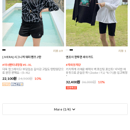
리뷰:69
리뷰:1
[JVERA] 시그니처 워터 팬츠 2탄
엔조이 맨투맨 래쉬가드
#이너팬티내장형 #S~XL
#자외선차단
더욱 업그레이드! 부담없는 길이감 고밀도 탄탄원단으
키치하게 귀여운 매력의 백 프린팅 포인트! 넉넉한 여
로 완전 편해요~ (S~XL)
유핏으로 군살은 쏙! (2color / F,L) *8/7(금) 입고예정
*
22,100원
24,500원
10%
32,400원
36,000원
10%
More (
1
/
4
)