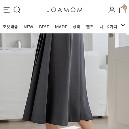
0
조켓배송
NEW
BEST
MADE
상의
팬츠
니트&가디건