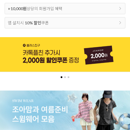
+10,000원
상당의 회원가입 혜택
앱 설치시
10% 할인
쿠폰