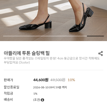
아뜰리에 투톤 슬링백 힐
우아함을 담은 품격있는 스타일링의 완성! 4cm 둥근굽으로 장시간 착화에도
부담없어요 (3color)
44,600
원
49,500
원
10%
판매가
할인종료일
2026-08-10 09시 59분 까지
적립금
1%
배송비
(조건)