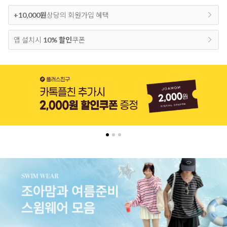
+10,000원
상당의 회원가입 혜택
앱 설치시
10% 할인
쿠폰