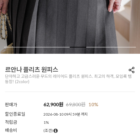
르안나 플리츠 원피스
단아하고 고급스러운 무드의 레이어드 플리츠 원피스. 최고의 하객, 모임룩 템
등장! (2color)
62,900
원
69,800
원
10%
판매가
할인종료일
2026-08-10 09시 59분 까지
적립금
1%
배송비
(조건)