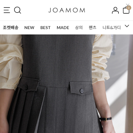
0
조켓배송
NEW
BEST
MADE
상의
팬츠
니트&가디건