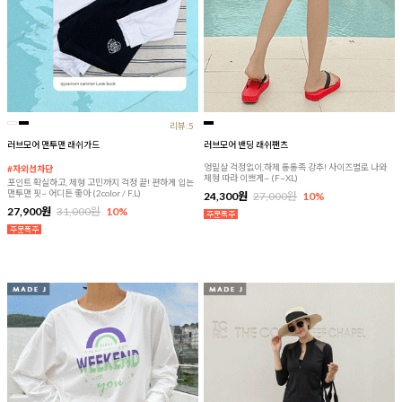
리뷰:5
러브모어 맨투맨 래쉬가드
러브모어 밴딩 래쉬팬츠
엉밑살 걱정없이,하체 통통족 강추! 사이즈별로 나와
#자외선차단
체형 따라 이쁘게~ (F~XL)
포인트 확실하고, 체형 고민까지 걱정 끝! 편하게 입는
맨투맨 핏~ 어디든 좋아 (2color / F,L)
24,300원
27,000원
10%
27,900원
31,000원
10%