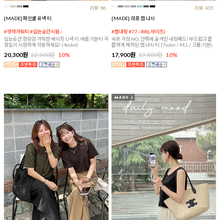
리뷰:96
리뷰:435
[MADE] 파인쿨 유넥 티
[MADE] 라포 캡 나시
#앗차가워티 #입는순간시원~
#캡내장 #77~88(L사이즈)
입는순간 청량감 가득한 베이직 U넥 티 여름 기본티 걱
속옷 걱정 NO, 안쪽에 숨겨진 내장패드! 부드럽고 쫀
정없이 시원하게 착용하세요! (4color)
쫀하게 제작된 캡 나시 티 (7color / M,L / 크롭,기본)
20,300원
22,500원
10%
17,900원
19,800원
10%