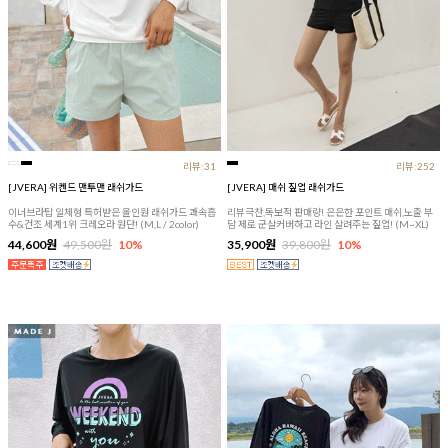
리뷰:31
리뷰:252
[JVERA] 위켄드 맨투맨 래쉬가드
[JVERA] 매쉬 짚업 래쉬가드
이너브라탑 일체형 특허받은 올인원 래쉬가드 쾌속흡
리뷰극찬,독보적 판매량! 은은한 포인트 매쉬,노출 부
수&건조 세계1위 크레오라 원단! (M,L / 2color)
담 제로 군살커버하고 라인 살려주는 짚업! (M~XL)
44,600원
49,500원
10%
35,900원
39,800원
10%