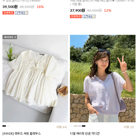
수 있는 플리츠 가디건 (4color)
아맘 대표 슬랙스의 여름 버전 출시★ (3color / S~XL
/ 기본,롱)
39,500원
48,000원
18%
37,900원
43,000원
12%
리뷰:64
리뷰:22
[MADE] 라무드 셔링 블라우스
디얼 여리핏 린넨 가디건