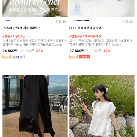
리뷰:18
리뷰:83
[MADE] 크로셰 자수 블라우스
COOL 텐셀 버뮤다 데님 팬츠
#청순 #소장가치good
#텐셀 #쿨소재 #버뮤다 핏
여성스러운 요소들을 가득 담은 크로셰 자수 블라우스!
입는 순간 느껴지는 찰랑찰랑~후들후들 가볍고 유연
조아맘과 사랑스러운 썸머룩 즐겨보세요 (2color)
하고 시원한 터치감의 [텐셀] 데님 (5color)
26,800원
43,000원
38%
27,800원
34,500원
19%