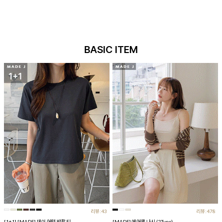
BASIC ITEM
리뷰:43
리뷰:478
[1+1] [MADE] 데이 어텀 반팔 티
[MADE] 에어쿨 나시 (2Type)