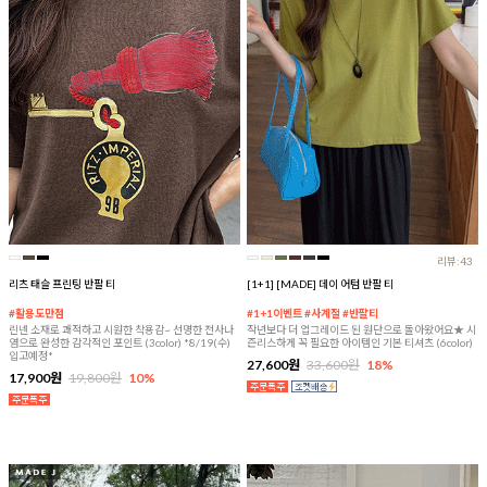
리뷰:43
리츠 태슬 프린팅 반팔 티
[1+1] [MADE] 데이 어텀 반팔 티
#활용도만점
#1+1이벤트 #사계절 #반팔티
린넨 소재로 쾌적하고 시원한 착용감~ 선명한 전사나
작년보다 더 업그레이드 된 원단으로 돌아왔어요★ 시
염으로 완성한 감각적인 포인트 (3color) *8/19(수)
즌리스하게 꼭 필요한 아이템인 기본 티셔츠 (6color)
입고예정*
27,600원
33,600원
18%
17,900원
19,800원
10%