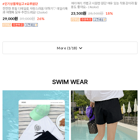
여리여리 가볍고 시원한 원단 여유 있는 착용감이라 활
#인기상품재입고 #요루원단
용도 좋아요~ (4color)
잔잔한 프릴 디테일로 사랑스러움 더하기♡ 데일리룩
과 여행룩 모두 추천드려요! (2color)
23,500원
28,500원
18%
29,000원
39,000원
26%
More (
1
/
18
)
SWIM WEAR