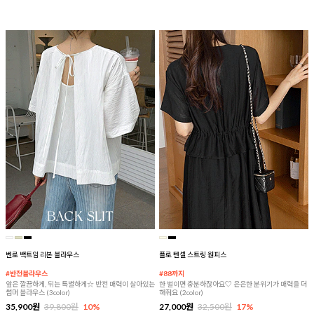
벤로 백트임 리본 블라우스
플로 텐셀 스트링 원피스
#반전블라우스
#88까지
앞은 깔끔하게, 뒤는 특별하게☆ 반전 매력이 살아있는
한 벌이면 충분하잖아요♡ 은은한 분위기가 매력을 더
썸머 블라우스 (3color)
해줘요 (2color)
35,900원
39,800원
10%
27,000원
32,500원
17%