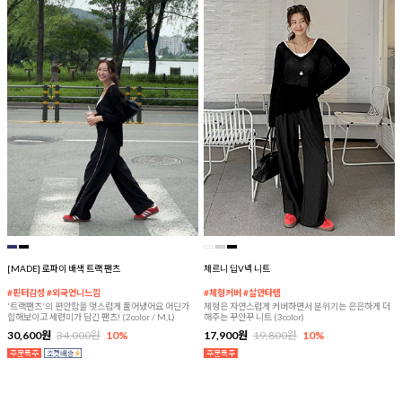
[MADE] 로파이 배색 트랙 팬츠
체르니 딥V넥 니트
#핀터감성 #외국언니느낌
#체형커버 #살안타템
'트랙팬츠'의 편안함을 멋스럽게 풀어냈어요 어딘가
체형은 자연스럽게 커버하면서 분위기는 은은하게 더
힙해보이고 세련미가 담긴 팬츠! (2color / M,L)
해주는 꾸안꾸 니트 (3color)
30,600원
34,000원
10%
17,900원
19,800원
10%