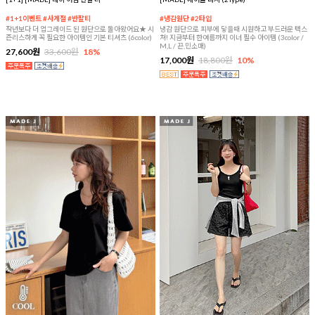
#1+1이벤트 #사계절 #반팔티
#냉감원단 #2타입
작년보다 더 업그레이드 된 원단으로 돌아왔어요★ 시
냉감 원단으로 피부에 닿을때 시원하고 부드러운 텍스
즌리스하게 꼭 필요한 아이템인 기본 티셔츠 (6color)
쳐! 지금부터 한여름까지 이너 필수 아이템 (3color /
M,L / 끈,민소매)
27,600원
33,600원
18%
17,000원
18,800원
10%