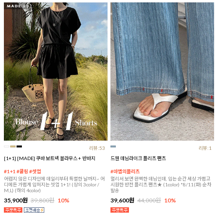
리뷰:53
리뷰:1
[1+1] [MADE] 쿠바 보트넥 블라우스 + 반바지
드웬 데님라이크 플리츠 팬츠
#1+1 #쿨링 #셋업
#마법의플리츠
어렵지 않은 디자인에 데일리부터 특별한 날까지~ 어
멀리서 보면 완벽한 데님인데, 입는 순간 세상 가볍고
디에든 가볍게 입혀지는 셋업 1+1! (상의 3color /
시원한 반전 플리츠 팬츠★ (1color) *8/11(화) 순차
M,L) (하의 4color)
발송
35,900원
39,800원
10%
39,600원
44,000원
10%