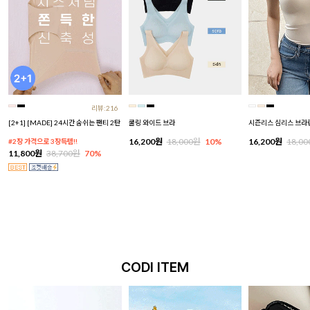
리뷰:216
[2+1] [MADE] 24시간 숨쉬는 팬티 2탄
쿨링 와이드 브라
시즌리스 심리스 브라
16,200원
18,000원
10%
16,200원
18,0
#2장 가격으로 3장득템!!
11,800원
38,700원
70%
CODI ITEM