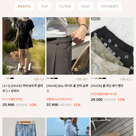
PANTS
TOP
OUTER
KNIT
OPS/SKIRT
리뷰:53
리뷰:387
리뷰:811
[1+1] [MADE] 쿠바 보트넥 블라
[MADE] 논노 라이트 쿨 핀턱 슬랙
[MADE] 쿨 라인 배기 팬츠
우스 + 반바지
스
#1만장돌파 #쿨+라이트
29,300
32,500
10%
#1+1 #쿨링 #셋업
#썸머논노 #구김ZERO
35,900
39,800
10%
37,900
43,000
12%