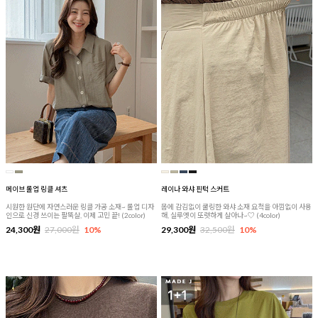
메이브 롤업 링클 셔츠
레이나 와샤 핀턱 스커트
시원한 원단에 자연스러운 링클 가공 소재~ 롤업 디자
몸에 감김없이 쿨링한 와샤 소재 요척을 아낌없이 사용
인으로 신경 쓰이는 팔뚝살, 이제 고민 끝! (2color)
해, 실루엣이 또렷하게 살아나~♡ (4color)
24,300원
27,000원
10%
29,300원
32,500원
10%