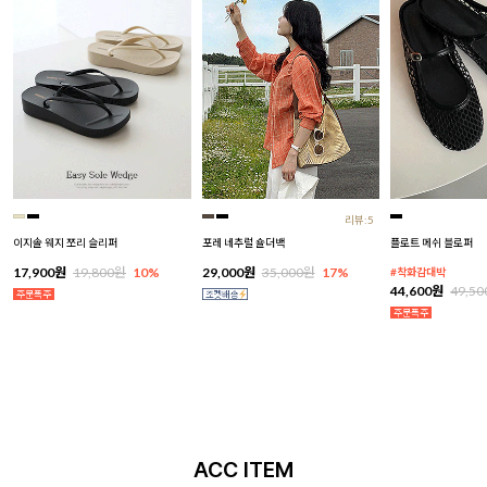
리뷰:5
이지솔 웨지 쪼리 슬리퍼
포레 네추럴 숄더백
플로트 메쉬 블로퍼
17,900원
19,800원
10%
29,000원
35,000원
17%
#착화감대박
44,600원
49,5
ACC ITEM