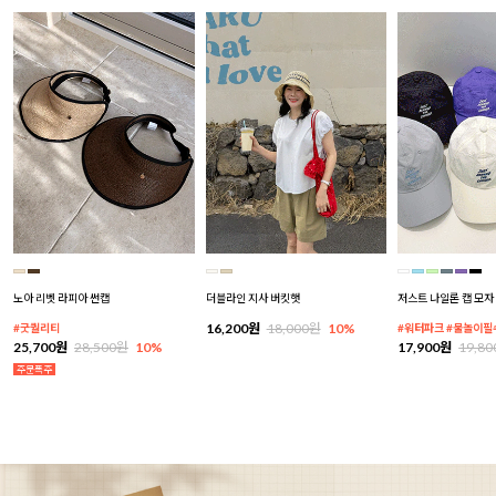
노아 리벳 라피아 썬캡
더블라인 지사 버킷햇
저스트 나일론 캡 모자
16,200원
18,000원
10%
#굿퀄리티
#워터파크 #물놀이필
25,700원
28,500원
10%
17,900원
19,8