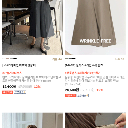
리뷰:44
리뷰:38
[MADE] 파인 하프넥 반팔 티
[MADE] 릴렉스 A라인 큐롯 팬츠
#간절기 #티셔츠
#큐롯팬츠 #체형커버 #편안함
팬츠, 스커트와도 잘 어울리는 하프넥 티♡ 단아한 무
활동성, 트렌디함 모두 OK! "미운 군살 어디로 사라졌
드를 연출해주어 사심을 담아 추천 (4color)
지?" 걸을때 마다 돋보이는 무.조.건 소장할 팬츠!
(3color / S~L)
15,400원
17,500원
12%
28,600원
32,500원
12%