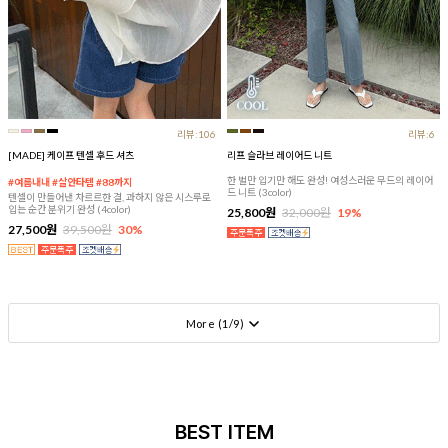
리뷰:106
리뷰:6
[MADE] 케이프 텐셀 후드 셔츠
리프 슬라브 레이어드 니트
한 벌만 입기만 해도 완성! 여성스러운 무드의 레이어
#여름내내 #살안타템 #88까지
드 니트 (3color)
텐셀이 만들어낸 차르르한 결, 과하지 않은 시스루로
입는 순간 분위기 완성 (4color)
25,800원
32,000원
19%
27,500원
39,500원
30%
More (
1
/
9
)
BEST ITEM