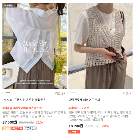
리뷰:89
리뷰:9
[MADE] 프렌치 린넨 트임 블라우스
니팅 크로셰 레이어드 조끼
#네츄럴여리핏 #여름셔츠베스트
#레이어드포인트
뒷트임 반전이 있는 린넨 셔켓형 블라우스 내추럴한 핏
기본 티만 입기 어정쩡할 때, 나시만 입기 민망할 때 굿!
감과 소재감에 경쾌한 크롭 길이! (2color)
밋밋한 코디에 단 1초면 스타일 확 살려주는 아이템
(2color)*8/13(목) 입고예정
27,500원
35,000원
21%
18,900원
23,500원
20%