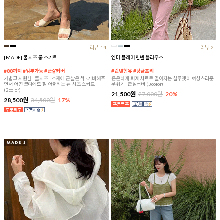
리뷰:14
리뷰:2
[MADE] 쿨 치즈 롱 스커트
엠마 플레어 린넨 블라우스
#88까지 #임부가능 #군살커버
#린넨함유 #링클프리
가볍고 시원한 "쿨치즈" 소재에 군살은 싹~커버해주
은은하게 퍼져 차르르 떨어지는 실루엣이 여성스러운
면서 어떤 코디에도 잘 어울리는 뉴 치즈 스커트
분위기+군살커버 (3color)
(2color)
21,500원
27,000원
20%
28,500원
34,500원
17%