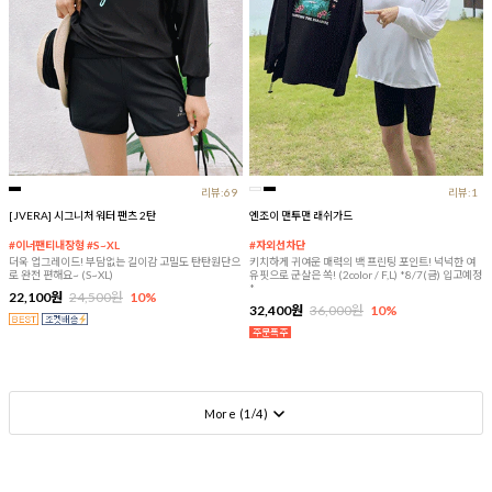
리뷰:69
리뷰:1
[JVERA] 시그니처 워터 팬츠 2탄
엔조이 맨투맨 래쉬가드
#이너팬티내장형 #S~XL
#자외선차단
더욱 업그레이드! 부담없는 길이감 고밀도 탄탄원단으
키치하게 귀여운 매력의 백 프린팅 포인트! 넉넉한 여
로 완전 편해요~ (S~XL)
유핏으로 군살은 쏙! (2color / F,L) *8/7(금) 입고예정
*
22,100원
24,500원
10%
32,400원
36,000원
10%
More (
1
/
4
)