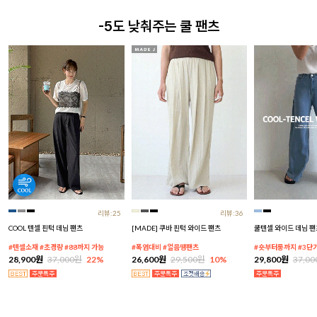
-5도 낮춰주는 쿨 팬츠
리뷰:25
리뷰:36
COOL 텐셀 핀턱 데님 팬츠
[MADE] 쿠바 핀턱 와이드 팬츠
쿨텐셀 와이드 데님 팬
#텐셀소재 #초경량 #88까지 가능
#폭염대비 #얼음땡팬츠
#숏부터롱까지 #3단
28,900원
37,000원
22%
26,600원
29,500원
10%
29,800원
37,0