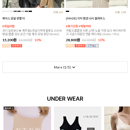
리뷰:69
리뷰:143
베이스 모달 반팔 티
[MADE] 이지 텐션 나시 블라우스
#데일리템
#후기인증 #체형커버
코디 일등공신★ 캐주얼&데일리하게 활용도 200%!
가볍고 쫀쫀한 쉬폰 소재! 노출 걱정 없이 여리여리하
탱글/쫀쫀 입는 순간 기분 좋은 모달 원단 (8color)
고 고급스러움만 연출 해드려요 (2color / M,L)
15,200원
16,800원
10%
28,800원
32,000원
10%
More (
1
/
5
)
UNDER WEAR