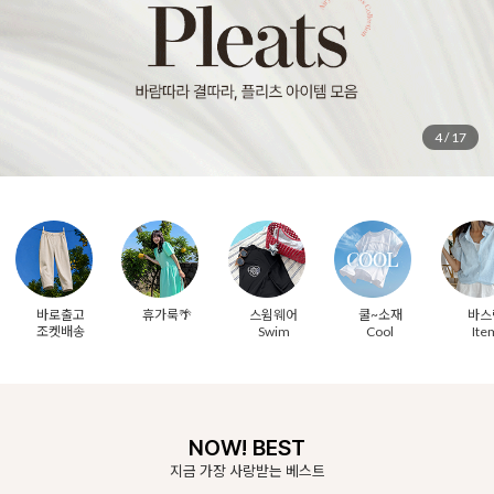
5
/
17
바로출고
휴가룩🌴
스윔웨어
쿨~소재
바스
조켓배송
Swim
Cool
Ite
NOW! BEST
지금 가장 사랑받는 베스트