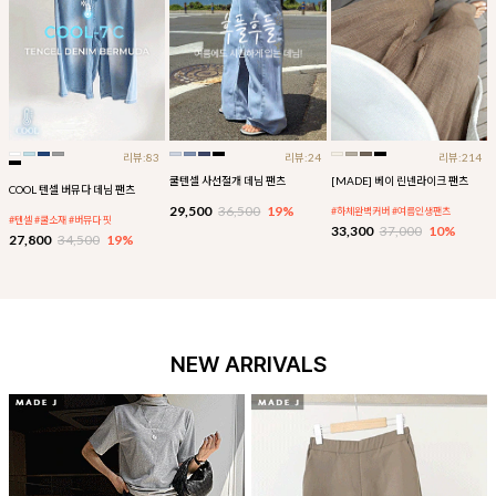
리뷰:83
리뷰:24
리뷰:214
쿨텐셀 사선절개 데님 팬츠
[MADE] 베이 린넨라이크 팬츠
COOL 텐셀 버뮤다 데님 팬츠
29,500
36,500
19%
#하체완벽커버 #여름인생팬츠
#텐셀 #쿨소재 #버뮤다 핏
33,300
37,000
10%
27,800
34,500
19%
NEW ARRIVALS