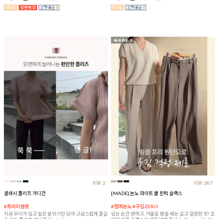
리뷰:2
리뷰:387
클래시 플리츠 가디건
[MADE] 논노 라이트 쿨 핀턱 슬랙스
#프리미엄핏
#썸머논노 #구김ZERO
지금 우리가 입고 싶은 분위기만 담아 고급스럽게 즐길
입는 순간 편하고, 거울로 봤을 때는 길고 깔끔한 핏! 조