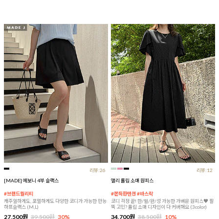
리뷰:26
리뷰:12
[MADE] 에보니 4부 슬랙스
앨리 튤립 소매 원피스
#브랜드퀄리티
#쫀득한텐션 #바스락
캐주얼하게도, 포멀하게도 다양한 코디가 가능한 만능
코디 걱정 끝! 한/벌/완/성 가능한 가벼운 원피스♥ 팔
하프슬랙스 (M,L)
뚝 고민? 튤립 소매 디자인이 다 커버해요 (3color)
27,500원
39,500원
30%
34,700원
38,500원
10%