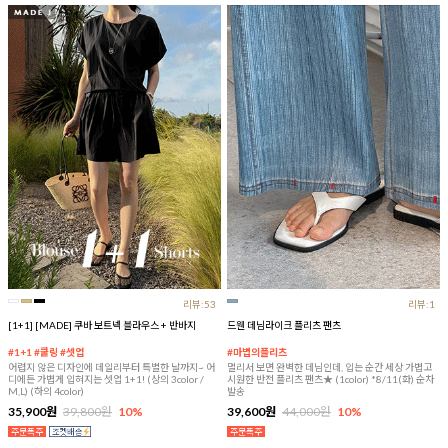
리뷰:53
리뷰:1
[1+1] [MADE] 쿠바 보트넥 블라우스 + 반바지
드웬 데님라이크 플리츠 팬츠
#1+1 #쿨링 #셋업
#마법의플리츠
어렵지 않은 디자인에 데일리부터 특별한 날까지~ 어
멀리서 보면 완벽한 데님인데, 입는 순간 세상 가볍고
디에든 가볍게 입혀지는 셋업 1+1! (상의 3color /
시원한 반전 플리츠 팬츠★ (1color) *8/11(화) 순차
M,L) (하의 4color)
발송
35,900원
39,800원
10%
39,600원
44,000원
10%