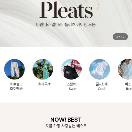
5
/
17
바로출고
휴가룩🌴
스윔웨어
쿨~소재
바스
조켓배송
Swim
Cool
Ite
NOW! BEST
지금 가장 사랑받는 베스트