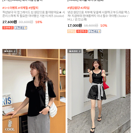
#1+1이벤트 #사계절 #반팔티
#냉감원단 #2타입
작년보다 더 업그레이드 된 원단으로 돌아왔어요★ 시
냉감 원단으로 피부에 닿을때 시원하고 부드러운 텍스
즌리스하게 꼭 필요한 아이템인 기본 티셔츠 (6color)
쳐! 지금부터 한여름까지 이너 필수 아이템 (3color /
M,L / 끈,민소매)
27,600원
33,600원
18%
17,000원
18,800원
10%