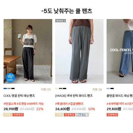
-5도 낮춰주는 쿨 팬츠
리뷰:25
리뷰:36
COOL 텐셀 핀턱 데님 팬츠
[MADE] 쿠바 핀턱 와이드 팬츠
쿨텐셀 와이드 데님 팬
#텐셀소재 #초경량 #88까지 가능
#폭염대비 #얼음땡팬츠
#숏부터롱까지 #3단
28,900원
37,000원
22%
26,600원
29,500원
10%
29,800원
37,0