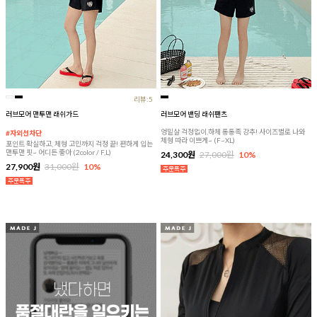
리뷰:5
러브모어 맨투맨 래쉬가드
러브모어 밴딩 래쉬팬츠
엉밑살 걱정없이,하체 통통족 강추! 사이즈별로 나와
#자외선차단
체형 따라 이쁘게~ (F~XL)
포인트 확실하고, 체형 고민까지 걱정 끝! 편하게 입는
맨투맨 핏~ 어디든 좋아 (2color / F,L)
24,300원
27,000원
10%
27,900원
31,000원
10%