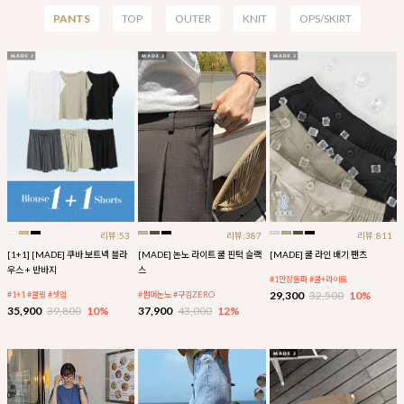
PANTS
TOP
OUTER
KNIT
OPS/SKIRT
리뷰:53
리뷰:387
리뷰:811
[1+1] [MADE] 쿠바 보트넥 블라
[MADE] 논노 라이트 쿨 핀턱 슬랙
[MADE] 쿨 라인 배기 팬츠
우스 + 반바지
스
#1만장돌파 #쿨+라이트
29,300
32,500
10%
#1+1 #쿨링 #셋업
#썸머논노 #구김ZERO
35,900
39,800
10%
37,900
43,000
12%