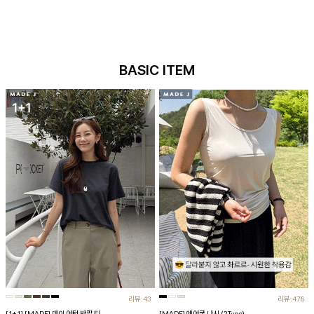
BASIC ITEM
리뷰:43
리뷰:478
[1+1] [MADE] 데이 어텀 반팔 티
[MADE] 에어쿨 나시 (2Type)