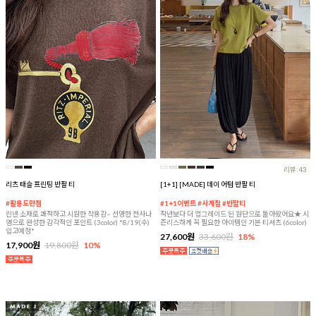
리뷰:43
리츠 태슬 프린팅 반팔 티
[1+1] [MADE] 데이 어텀 반팔 티
#활용도만점
#1+1이벤트 #사계절 #반팔티
린넨 소재로 쾌적하고 시원한 착용감~ 선명한 전사나
작년보다 더 업그레이드 된 원단으로 돌아왔어요★ 시
염으로 완성한 감각적인 포인트 (3color) *8/19(수)
즌리스하게 꼭 필요한 아이템인 기본 티셔츠 (6color)
입고예정*
27,600원
33,600원
18%
17,900원
19,800원
10%