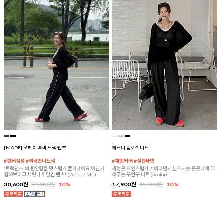
[MADE] 로파이 배색 트랙 팬츠
체르니 딥V넥 니트
#핀터감성 #외국언니느낌
#체형커버 #살안타템
'트랙팬츠'의 편안함을 멋스럽게 풀어냈어요 어딘가
체형은 자연스럽게 커버하면서 분위기는 은은하게 더
힙해보이고 세련미가 담긴 팬츠! (2color / M,L)
해주는 꾸안꾸 니트 (3color)
30,600원
34,000원
10%
17,900원
19,800원
10%