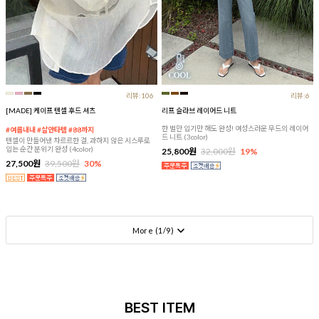
리뷰:106
리뷰:6
[MADE] 케이프 텐셀 후드 셔츠
리프 슬라브 레이어드 니트
한 벌만 입기만 해도 완성! 여성스러운 무드의 레이어
#여름내내 #살안타템 #88까지
드 니트 (3color)
텐셀이 만들어낸 차르르한 결, 과하지 않은 시스루로
입는 순간 분위기 완성 (4color)
25,800원
32,000원
19%
27,500원
39,500원
30%
More (
1
/
9
)
BEST ITEM