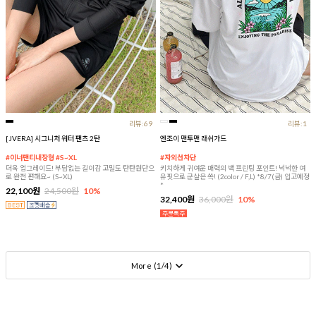
리뷰:69
리뷰:1
[JVERA] 시그니처 워터 팬츠 2탄
엔조이 맨투맨 래쉬가드
#이너팬티내장형 #S~XL
#자외선차단
더욱 업그레이드! 부담없는 길이감 고밀도 탄탄원단으
키치하게 귀여운 매력의 백 프린팅 포인트! 넉넉한 여
로 완전 편해요~ (S~XL)
유핏으로 군살은 쏙! (2color / F,L) *8/7(금) 입고예정
*
22,100원
24,500원
10%
32,400원
36,000원
10%
More (
1
/
4
)