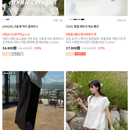
리뷰:18
리뷰:82
[MADE] 크로셰 자수 블라우스
COOL 텐셀 버뮤다 데님 팬츠
#청순 #소장가치good
#텐셀 #쿨소재 #버뮤다 핏
여성스러운 요소들을 가득 담은 크로셰 자수 블라우스!
입는 순간 느껴지는 찰랑찰랑~후들후들 가볍고 유연
조아맘과 사랑스러운 썸머룩 즐겨보세요 (2color)
하고 시원한 터치감의 [텐셀] 데님 (5color)
26,800원
43,000원
38%
27,800원
34,500원
19%