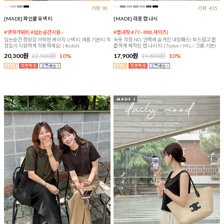
리뷰:96
리뷰:435
[MADE] 파인쿨 유넥 티
[MADE] 라포 캡 나시
#앗차가워티 #입는순간시원~
#캡내장 #77~88(L사이즈)
입는순간 청량감 가득한 베이직 U넥 티 여름 기본티 걱
속옷 걱정 NO, 안쪽에 숨겨진 내장패드! 부드럽고 쫀
정없이 시원하게 착용하세요! (4color)
쫀하게 제작된 캡 나시 티 (7color / M,L / 크롭,기본)
20,300원
22,500원
10%
17,900원
19,800원
10%