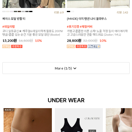
리뷰:69
리뷰:143
베이스 모달 반팔 티
[MADE] 이지 텐션 나시 블라우스
#데일리템
#후기인증 #체형커버
코디 일등공신★ 캐주얼&데일리하게 활용도 200%!
가볍고 쫀쫀한 쉬폰 소재! 노출 걱정 없이 여리여리하
탱글/쫀쫀 입는 순간 기분 좋은 모달 원단 (8color)
고 고급스러움만 연출 해드려요 (2color / M,L)
15,200원
16,800원
10%
28,800원
32,000원
10%
More (
1
/
5
)
UNDER WEAR