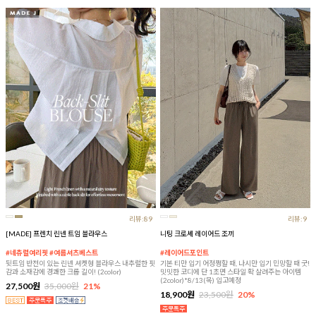
리뷰:89
리뷰:9
[MADE] 프렌치 린넨 트임 블라우스
니팅 크로셰 레이어드 조끼
#네츄럴여리핏 #여름셔츠베스트
#레이어드포인트
뒷트임 반전이 있는 린넨 셔켓형 블라우스 내추럴한 핏
기본 티만 입기 어정쩡할 때, 나시만 입기 민망할 때 굿!
감과 소재감에 경쾌한 크롭 길이! (2color)
밋밋한 코디에 단 1초면 스타일 확 살려주는 아이템
(2color)*8/13(목) 입고예정
27,500원
35,000원
21%
18,900원
23,500원
20%