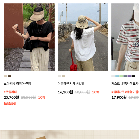
노아 리벳 라피아 썬캡
더블라인 지사 버킷햇
저스트 나일론 캡 모자
16,200원
18,000원
10%
#굿퀄리티
#워터파크 #물놀이필
25,700원
28,500원
10%
17,900원
19,8