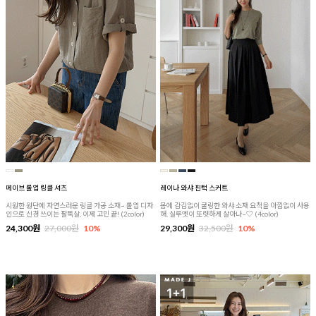
메이브 롤업 링클 셔츠
레이나 와샤 핀턱 스커트
시원한 원단에 자연스러운 링클 가공 소재~ 롤업 디자
몸에 감김없이 쿨링한 와샤 소재 요척을 아낌없이 사용
인으로 신경 쓰이는 팔뚝살, 이제 고민 끝! (2color)
해, 실루엣이 또렷하게 살아나~♡ (4color)
24,300원
27,000원
10%
29,300원
32,500원
10%