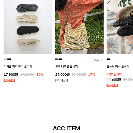
리뷰:5
이지솔 웨지 쪼리 슬리퍼
포레 네추럴 숄더백
플로트 메쉬 블로퍼
17,900원
19,800원
10%
29,000원
35,000원
17%
#착화감대박
44,600원
49,5
ACC ITEM