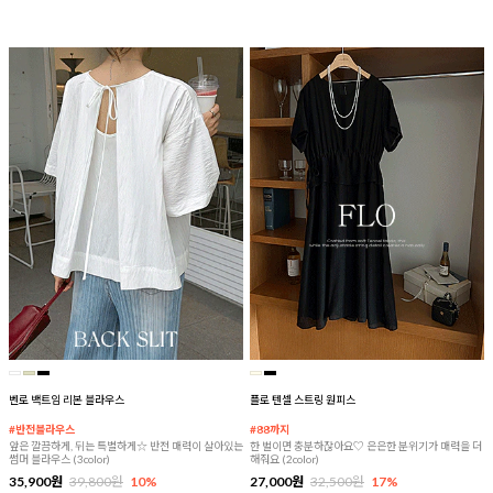
벤로 백트임 리본 블라우스
플로 텐셀 스트링 원피스
#반전블라우스
#88까지
앞은 깔끔하게, 뒤는 특별하게☆ 반전 매력이 살아있는
한 벌이면 충분하잖아요♡ 은은한 분위기가 매력을 더
썸머 블라우스 (3color)
해줘요 (2color)
35,900원
39,800원
10%
27,000원
32,500원
17%