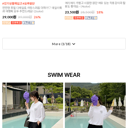
여리여리 가볍고 시원한 원단 여유 있는 착용감이라 활
#인기상품재입고 #요루원단
용도 좋아요~ (4color)
잔잔한 프릴 디테일로 사랑스러움 더하기♡ 데일리룩
과 여행룩 모두 추천드려요! (2color)
23,500원
28,500원
18%
29,000원
39,000원
26%
More (
1
/
18
)
SWIM WEAR