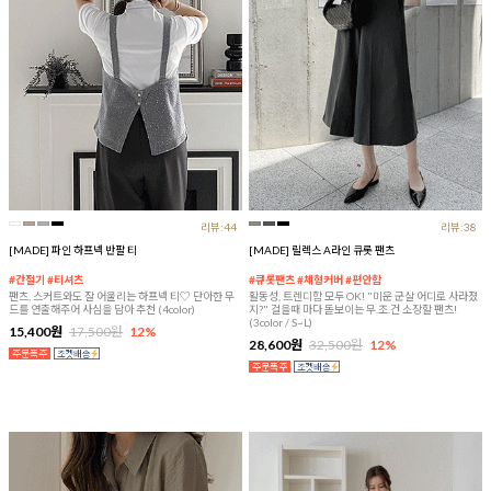
리뷰:44
리뷰:38
[MADE] 파인 하프넥 반팔 티
[MADE] 릴렉스 A라인 큐롯 팬츠
#간절기 #티셔츠
#큐롯팬츠 #체형커버 #편안함
팬츠, 스커트와도 잘 어울리는 하프넥 티♡ 단아한 무
활동성, 트렌디함 모두 OK! "미운 군살 어디로 사라졌
드를 연출해주어 사심을 담아 추천 (4color)
지?" 걸을때 마다 돋보이는 무.조.건 소장할 팬츠!
(3color / S~L)
15,400원
17,500원
12%
28,600원
32,500원
12%