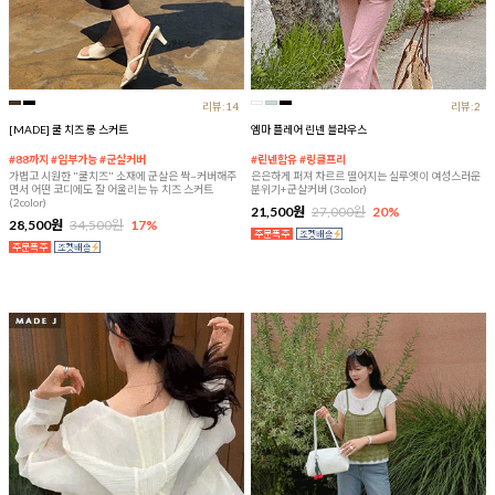
리뷰:14
리뷰:2
[MADE] 쿨 치즈 롱 스커트
엠마 플레어 린넨 블라우스
#88까지 #임부가능 #군살커버
#린넨함유 #링클프리
가볍고 시원한 "쿨치즈" 소재에 군살은 싹~커버해주
은은하게 퍼져 차르르 떨어지는 실루엣이 여성스러운
면서 어떤 코디에도 잘 어울리는 뉴 치즈 스커트
분위기+군살커버 (3color)
(2color)
21,500원
27,000원
20%
28,500원
34,500원
17%