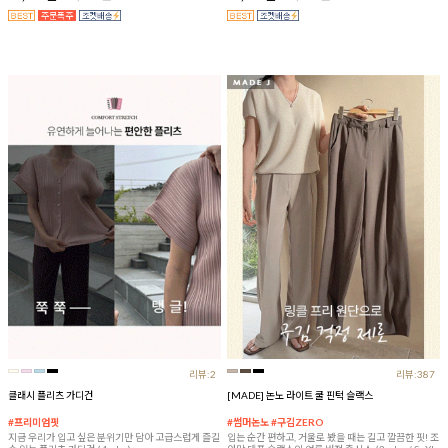
리뷰:2
리뷰:387
클래시 플리츠 가디건
[MADE] 논노 라이트 쿨 핀턱 슬랙스
#프리미엄핏
#썸머논노 #구김ZERO
지금 우리가 입고 싶은 분위기만 담아 고급스럽게 즐길
입는 순간 편하고, 거울로 봤을 때는 길고 깔끔한 핏! 조