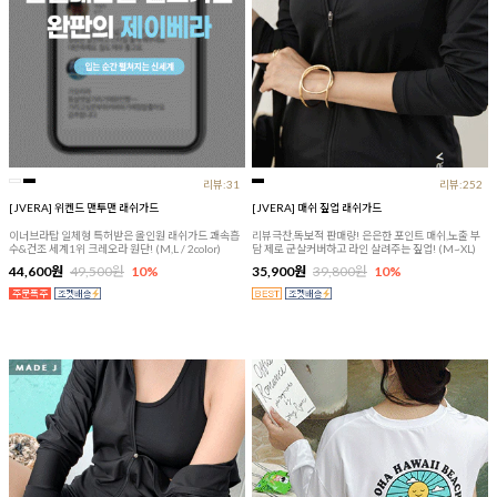
리뷰:31
리뷰:252
[JVERA] 위켄드 맨투맨 래쉬가드
[JVERA] 매쉬 짚업 래쉬가드
이너브라탑 일체형 특허받은 올인원 래쉬가드 쾌속흡
리뷰극찬,독보적 판매량! 은은한 포인트 매쉬,노출 부
수&건조 세계1위 크레오라 원단! (M,L / 2color)
담 제로 군살커버하고 라인 살려주는 짚업! (M~XL)
44,600원
49,500원
10%
35,900원
39,800원
10%