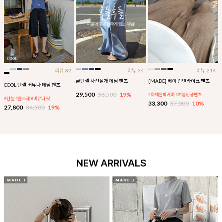
리뷰:82
리뷰:24
리뷰:214
쿨텐셀 사선절개 데님 팬츠
[MADE] 베이 린넨라이크 팬츠
COOL 텐셀 버뮤다 데님 팬츠
29,500
36,500
19%
#하체완벽커버 #여름인생팬츠
#텐셀 #쿨소재 #버뮤다 핏
33,300
37,000
10%
27,800
34,500
19%
NEW ARRIVALS