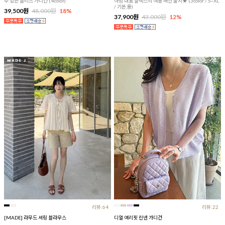
수 있는 플리츠 가디건 (4color)
아맘 대표 슬랙스의 여름 버전 출시★ (3color / S~XL
/ 기본,롱)
39,500원
48,000원
18%
37,900원
43,000원
12%
리뷰:64
리뷰:22
[MADE] 라무드 셔링 블라우스
디얼 여리핏 린넨 가디건