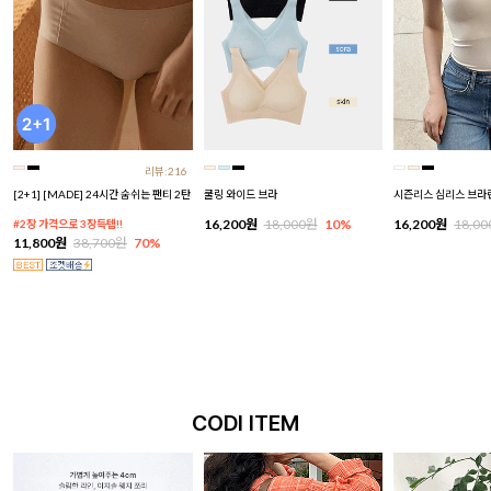
리뷰:216
[2+1] [MADE] 24시간 숨쉬는 팬티 2탄
쿨링 와이드 브라
시즌리스 심리스 브라
16,200원
18,000원
10%
16,200원
18,0
#2장 가격으로 3장득템!!
11,800원
38,700원
70%
CODI ITEM