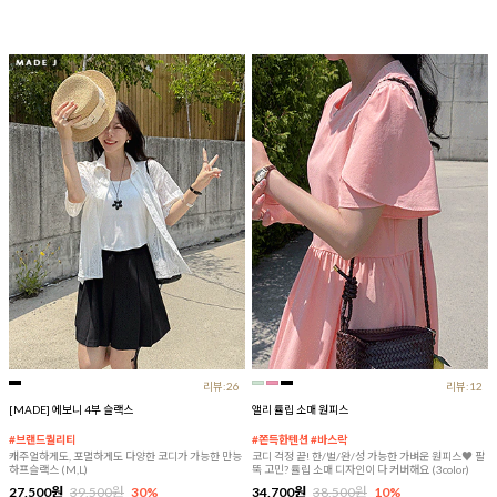
리뷰:26
리뷰:12
[MADE] 에보니 4부 슬랙스
앨리 튤립 소매 원피스
#브랜드퀄리티
#쫀득한텐션 #바스락
캐주얼하게도, 포멀하게도 다양한 코디가 가능한 만능
코디 걱정 끝! 한/벌/완/성 가능한 가벼운 원피스♥ 팔
하프슬랙스 (M,L)
뚝 고민? 튤립 소매 디자인이 다 커버해요 (3color)
27,500원
39,500원
30%
34,700원
38,500원
10%