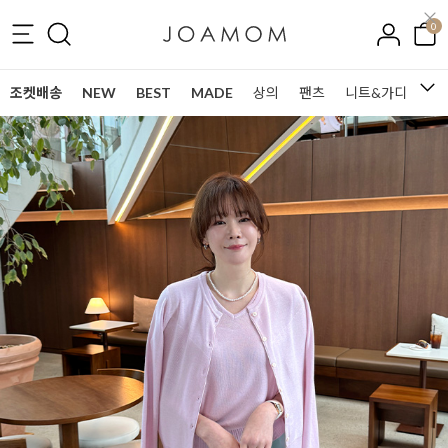
0
조켓배송
NEW
BEST
MADE
상의
팬츠
니트&가디건