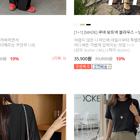
[1+1] [MADE] 쿠바 보트넥 블라우스 +
 커버하면서
어렵지 않은 디자인에 데일리부터 특별
 더해주는 꾸안꾸 니트
어디에든 가볍게 입혀지는 셋업 1+1!
(상의 3color / M,L) (하의 4color)
(리뷰: 0)
00
원
10%
35,900
원
39,800
원
10%