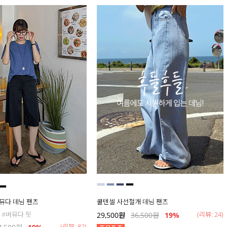
버뮤다 데님 팬츠
쿨텐셀 사선절개 데님 팬츠
 #버뮤다 핏
(리뷰: 24)
29,500
원
36,500
원
19
%
(리뷰: 82)