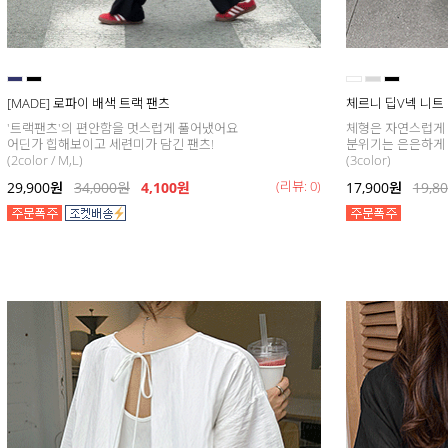
[MADE] 로파이 배색 트랙 팬츠
체르니 딥V넥 니트
'트랙팬츠'의 편안함을 멋스럽게 풀어냈어요
체형은 자연스럽게
어딘가 힙해보이고 세련미가 담긴 팬츠!
분위기는 은은하게
(2color / M,L)
(3color)
(리뷰: 0)
29,900
원
34,000
원
4,100원
17,900
원
19,8