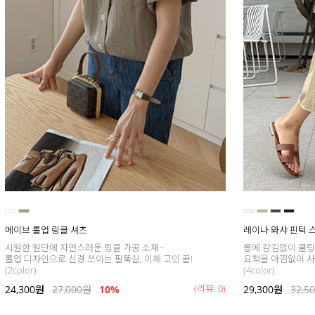
메이브 롤업 링클 셔츠
레이나 와샤 핀턱 
시원한 원단에 자연스러운 링클 가공 소재~
몸에 감김없이 쿨링
롤업 디자인으로 신경 쓰이는 팔뚝살, 이제 고민 끝!
요척을 아낌없이 사
(2color)
(4color)
(리뷰: 0)
24,300
원
27,000
원
10%
29,300
원
32,5