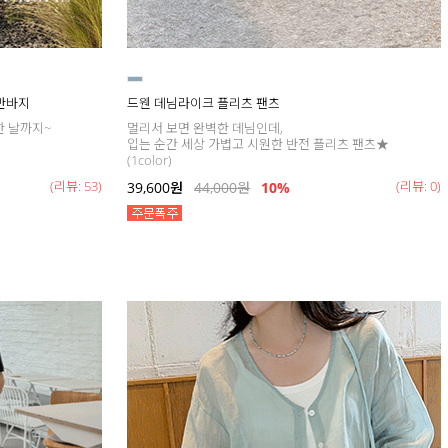
 반바지
드웬 데님라이크 플리츠 팬츠
한 날까지~
멀리서 보면 완벽한 데님인데,
입는 순간 세상 가볍고 시원한 반전 플리츠 팬츠★
(1color)
(리뷰: 53)
(리뷰: 0)
39,600
원
44,000
원
10%