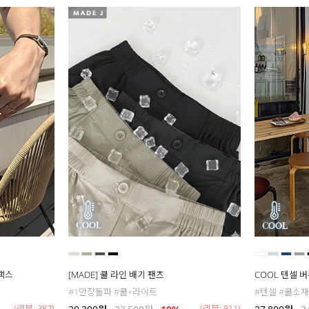
슬랙스
[MADE] 쿨 라인 배기 팬츠
COOL 텐셀 
#1만장돌파 #쿨+라이트
#텐셀 #쿨소재
(리뷰: 387)
(리뷰: 811)