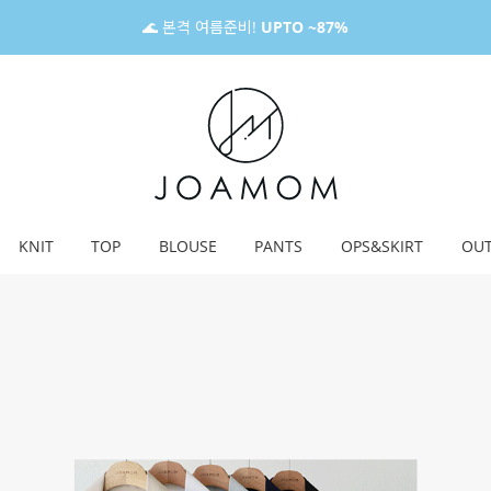
🌊 본격 여름준비!
UPTO ~87%
KNIT
TOP
BLOUSE
PANTS
OPS&SKIRT
OU