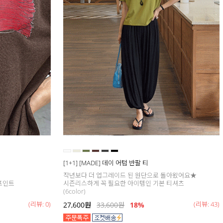
[1+1] [MADE] 데이 어텀 반팔 티
작년보다 더 업그레이드 된 원단으로 돌아왔어요★
포인트
시즌리스하게 꼭 필요한 아이템인 기본 티셔츠
(6color)
(리뷰: 0)
(리뷰: 43)
27,600
원
33,600
원
18
%