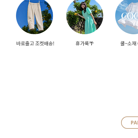
바로출고 조켓배송!
휴가룩🌴
쿨~소재 
PA