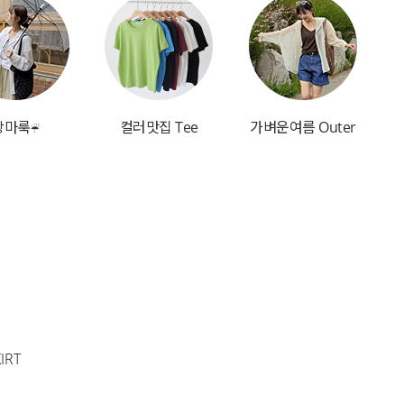
장마룩☔
컬러맛집 Tee
가벼운여름 Outer
IRT