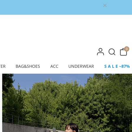
0
TER
BAG&SHOES
ACC
UNDERWEAR
S A L E ~87%