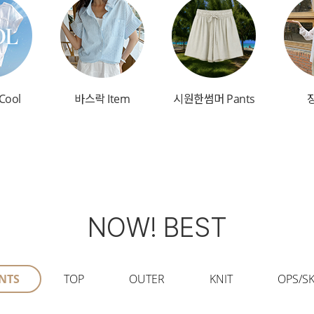
Cool
바스락 Item
시원한썸머 Pants
NOW! BEST
NTS
TOP
OUTER
KNIT
OPS/SK