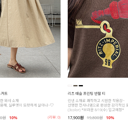
스커트
리츠 태슬 프린팅 반팔 티
한 와샤 소재
린넨 소재로 쾌적하고 시원한 착용감~
용해, 실루엣이 또렷하게 살아나~♡
선명한 전사나염으로 완성한 감각적인 
(3color) *브라운 8/19(수) 입고예정*
(리뷰: 0)
00
원
10%
17,900
원
19,800
원
10%