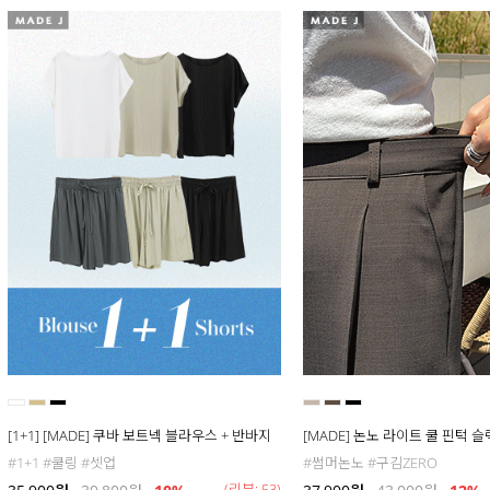
[1+1] [MADE] 쿠바 보트넥 블라우스 + 반바지
[MADE] 논노 라이트 쿨 핀턱 
#1+1 #쿨링 #셋업
#썸머논노 #구김ZERO
(리뷰: 53)