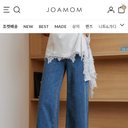
0
조켓배송
NEW
BEST
MADE
상의
팬츠
니트&가디건