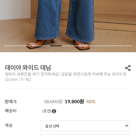
데이아 와이드 데님
청바지 유목민들 여기 정착하세요! 군살을 자연스럽게 커버해 주는 와이드핏
(2color / S~XL)
38,000
원
19,800
원
48
%
판매가
배송비
(조건)
색상