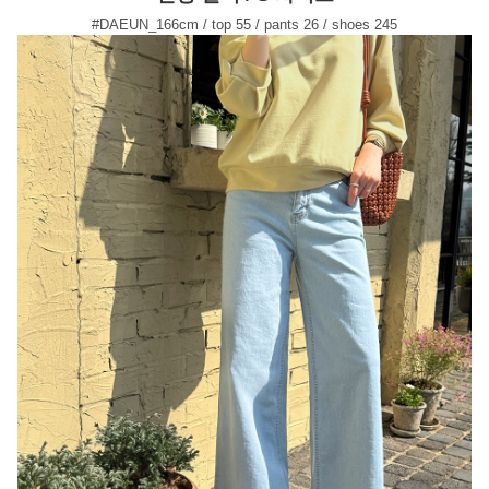
#DAEUN_166cm / top 55 / pants 26 / shoes 245