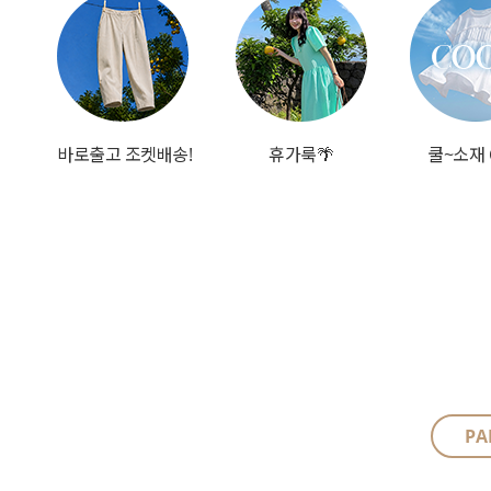
바로출고 조켓배송!
휴가룩🌴
쿨~소재 
PA