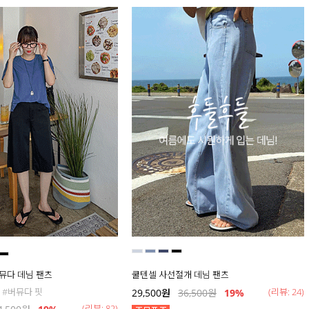
버뮤다 데님 팬츠
쿨텐셀 사선절개 데님 팬츠
 #버뮤다 핏
(리뷰: 24)
29,500
원
36,500
원
19
%
(리뷰: 82)