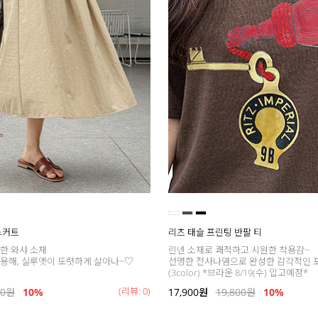
스커트
리츠 태슬 프린팅 반팔 티
한 와샤 소재
린넨 소재로 쾌적하고 시원한 착용감~
용해, 실루엣이 또렷하게 살아나~♡
선명한 전사나염으로 완성한 감각적인 
(3color) *브라운 8/19(수) 입고예정*
(리뷰: 0)
00
원
10%
17,900
원
19,800
원
10%