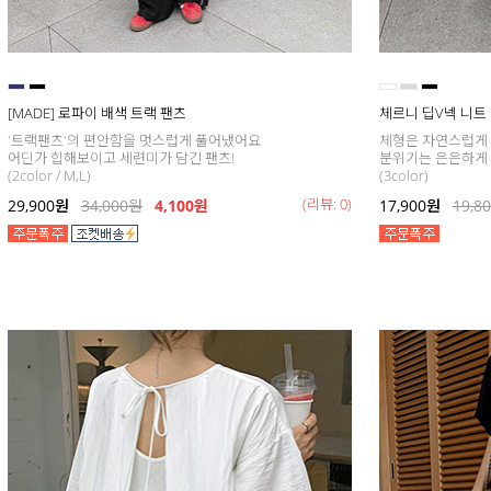
[MADE] 로파이 배색 트랙 팬츠
체르니 딥V넥 니트
'트랙팬츠'의 편안함을 멋스럽게 풀어냈어요
체형은 자연스럽게
어딘가 힙해보이고 세련미가 담긴 팬츠!
분위기는 은은하게
(2color / M,L)
(3color)
(리뷰: 0)
29,900
원
34,000
원
4,100원
17,900
원
19,8