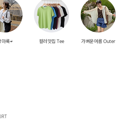
장마룩☔
컬러맛집 Tee
가벼운여름 Outer
IRT