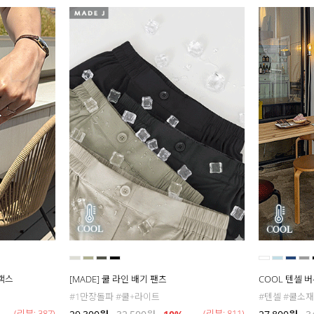
슬랙스
[MADE] 쿨 라인 배기 팬츠
COOL 텐셀 
#1만장돌파 #쿨+라이트
#텐셀 #쿨소재
(리뷰: 387)
(리뷰: 811)