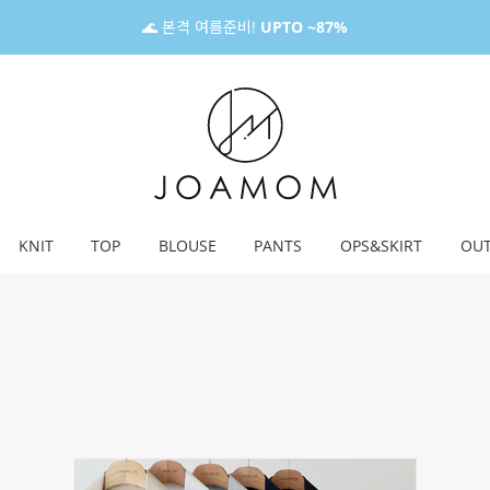
🌊 본격 여름준비!
UPTO ~87%
KNIT
TOP
BLOUSE
PANTS
OPS&SKIRT
OU