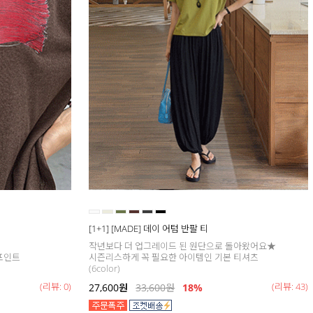
[1+1] [MADE] 데이 어텀 반팔 티
작년보다 더 업그레이드 된 원단으로 돌아왔어요★
포인트
시즌리스하게 꼭 필요한 아이템인 기본 티셔츠
(6color)
(리뷰: 0)
(리뷰: 43)
27,600
원
33,600
원
18
%