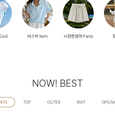
Cool
바스락 Item
시원한썸머 Pants
NOW! BEST
NTS
TOP
OUTER
KNIT
OPS/SK