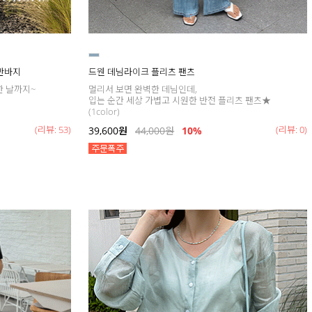
 반바지
드웬 데님라이크 플리츠 팬츠
한 날까지~
멀리서 보면 완벽한 데님인데,
입는 순간 세상 가볍고 시원한 반전 플리츠 팬츠★
(1color)
(리뷰: 53)
(리뷰: 0)
39,600
원
44,000
원
10%