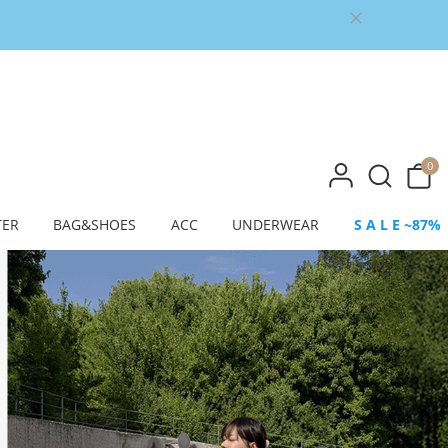
0
TER
BAG&SHOES
ACC
UNDERWEAR
S A L E ~87%