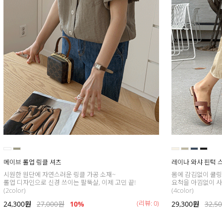
메이브 롤업 링클 셔츠
레이나 와샤 핀턱 
시원한 원단에 자연스러운 링클 가공 소재~
몸에 감김없이 쿨링
롤업 디자인으로 신경 쓰이는 팔뚝살, 이제 고민 끝!
요척을 아낌없이 사
(2color)
(4color)
(리뷰: 0)
24,300
원
27,000
원
10%
29,300
원
32,5