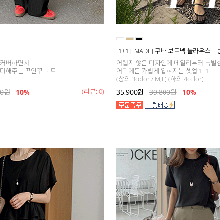
[1+1] [MADE] 쿠바 보트넥 블라우스 +
 커버하면서
어렵지 않은 디자인에 데일리부터 특별
 더해주는 꾸안꾸 니트
어디에든 가볍게 입혀지는 셋업 1+1!
(상의 3color / M,L) (하의 4color)
(리뷰: 0)
00
원
10%
35,900
원
39,800
원
10%