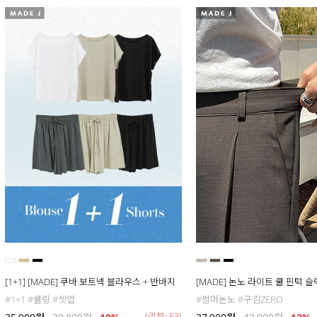
[1+1] [MADE] 쿠바 보트넥 블라우스 + 반바지
[MADE] 논노 라이트 쿨 핀턱 
#1+1 #쿨링 #셋업
#썸머논노 #구김ZERO
(리뷰: 53)