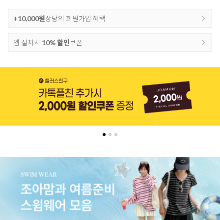
+10,000원
상당의 회원가입 혜택
앱 설치시
10% 할인
쿠폰