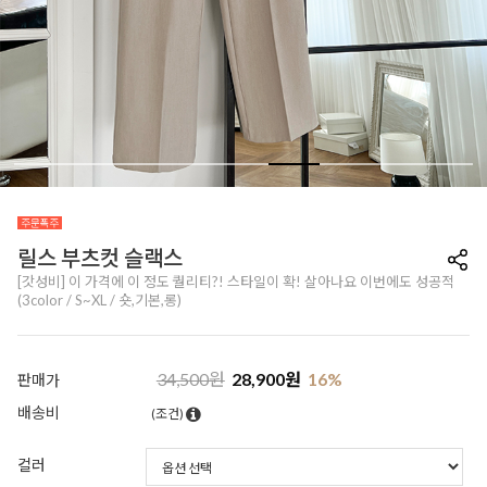
릴스 부츠컷 슬랙스
[갓성비] 이 가격에 이 정도 퀄리티?! 스타일이 확! 살아나요 이번에도 성공적
(3color / S~XL / 숏,기본,롱)
34,500
원
28,900
원
16
%
판매가
배송비
(조건)
컬러