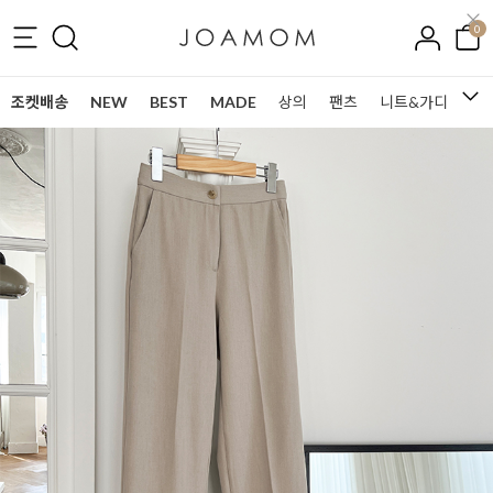
0
조켓배송
NEW
BEST
MADE
상의
팬츠
니트&가디건