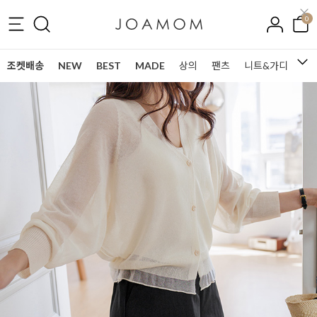
0
조켓배송
NEW
BEST
MADE
상의
팬츠
니트&가디건