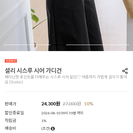
셜리 시스루 시어 가디건
페미닌한 포인트를 더해주는 시스루 시어 밑단♡ 여름까지 가볍게 걸치기 좋아
요 (3color)
24,300
원
27,000
원
10%
판매가
할인종료일
2026-08-10 09시 59분 까지
적립금
1%
배송비
(조건)