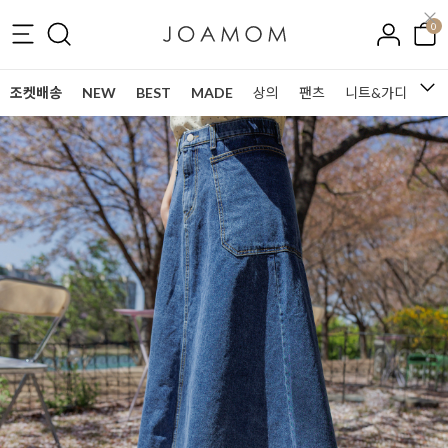
0
조켓배송
NEW
BEST
MADE
상의
팬츠
니트&가디건