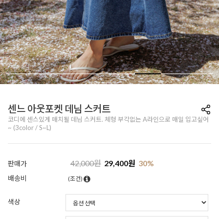
센느 아웃포켓 데님 스커트
코디에 센스있게 매치될 데님 스커트. 체형 부각없는 A라인으로 매일 입고싶어
~ (3color / S~L)
42,000
원
29,400
원
30
%
판매가
배송비
(조건)
색상