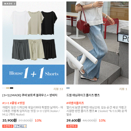
리뷰:53
리뷰:1
[1+1] [MADE] 쿠바 보트넥 블라우스 + 반바지
드웬 데님라이크 플리츠 팬츠
#1+1 #쿨링 #셋업
#마법의플리츠
어렵지 않은 디자인에 데일리부터 특별한 날까지~ 어
멀리서 보면 완벽한 데님인데, 입는 순간 세상 가볍고
디에든 가볍게 입혀지는 셋업 1+1! (상의 3color /
시원한 반전 플리츠 팬츠★ (1color) *8/11(화) 순차
M,L) (하의 4color)
발송
35,900원
39,800원
10%
39,600원
44,000원
10%