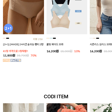
리뷰:216
[2+1] [MADE] 24시간 숨쉬는 팬티 2탄
쿨링 와이드 브라
시즌리스 심리스 브라
16,200원
18,000원
10%
16,200원
18,0
#2장 가격으로 3장득템!!
11,800원
38,700원
70%
CODI ITEM