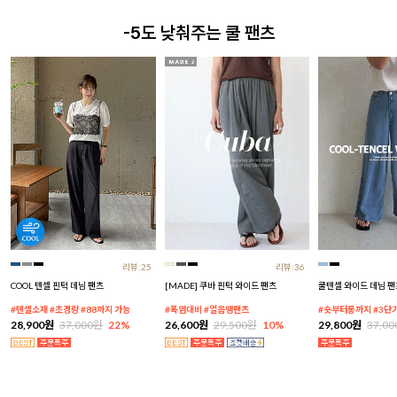
-5도 낮춰주는 쿨 팬츠
리뷰:25
리뷰:36
COOL 텐셀 핀턱 데님 팬츠
[MADE] 쿠바 핀턱 와이드 팬츠
쿨텐셀 와이드 데님 팬
#텐셀소재 #초경량 #88까지 가능
#폭염대비 #얼음땡팬츠
#숏부터롱까지 #3단
28,900원
37,000원
22%
26,600원
29,500원
10%
29,800원
37,0