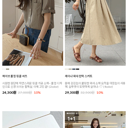
메이브 롤업 링클 셔츠
레이나 와샤 핀턱 스커트
시원한 원단에 자연스러운 링클 가공 소재~ 롤업 디자
몸에 감김없이 쿨링한 와샤 소재 요척을 아낌없이 사용
인으로 신경 쓰이는 팔뚝살, 이제 고민 끝! (2color)
해, 실루엣이 또렷하게 살아나~♡ (4color)
24,300원
27,000원
10%
29,300원
32,500원
10%