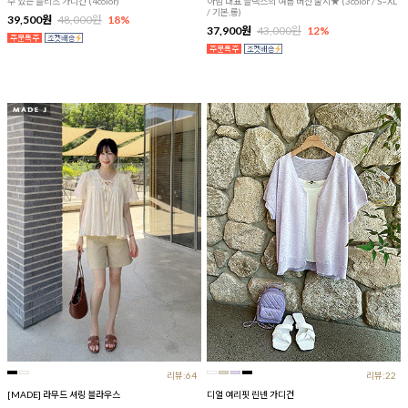
수 있는 플리츠 가디건 (4color)
아맘 대표 슬랙스의 여름 버전 출시★ (3color / S~XL
/ 기본,롱)
39,500원
48,000원
18%
37,900원
43,000원
12%
리뷰:64
리뷰:22
[MADE] 라무드 셔링 블라우스
디얼 여리핏 린넨 가디건