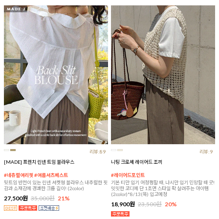
리뷰:89
리뷰:9
[MADE] 프렌치 린넨 트임 블라우스
니팅 크로셰 레이어드 조끼
#네츄럴여리핏 #여름셔츠베스트
#레이어드포인트
뒷트임 반전이 있는 린넨 셔켓형 블라우스 내추럴한 핏
기본 티만 입기 어정쩡할 때, 나시만 입기 민망할 때 굿!
감과 소재감에 경쾌한 크롭 길이! (2color)
밋밋한 코디에 단 1초면 스타일 확 살려주는 아이템
(2color)*8/13(목) 입고예정
27,500원
35,000원
21%
18,900원
23,500원
20%