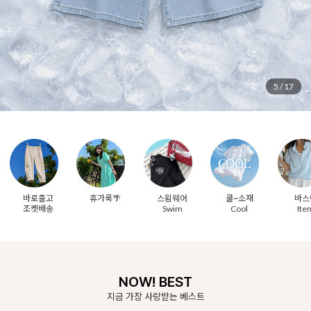
6
/
17
바로출고
휴가룩🌴
스윔웨어
쿨~소재
바스
조켓배송
Swim
Cool
Ite
NOW! BEST
지금 가장 사랑받는 베스트