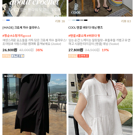
리뷰:18
리뷰:83
[MADE] 크로셰 자수 블라우스
COOL 텐셀 버뮤다 데님 팬츠
#청순 #소장가치good
#텐셀 #쿨소재 #버뮤다 핏
여성스러운 요소들을 가득 담은 크로셰 자수 블라우스!
입는 순간 느껴지는 찰랑찰랑~후들후들 가볍고 유연
조아맘과 사랑스러운 썸머룩 즐겨보세요 (2color)
하고 시원한 터치감의 [텐셀] 데님 (5color)
26,800원
43,000원
38%
27,800원
34,500원
19%