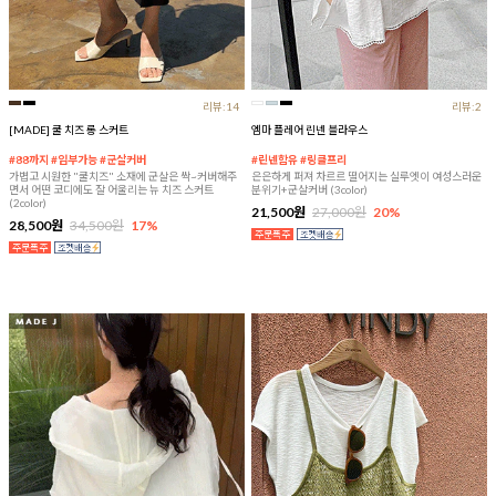
리뷰:14
리뷰:2
[MADE] 쿨 치즈 롱 스커트
엠마 플레어 린넨 블라우스
#88까지 #임부가능 #군살커버
#린넨함유 #링클프리
가볍고 시원한 "쿨치즈" 소재에 군살은 싹~커버해주
은은하게 퍼져 차르르 떨어지는 실루엣이 여성스러운
면서 어떤 코디에도 잘 어울리는 뉴 치즈 스커트
분위기+군살커버 (3color)
(2color)
21,500원
27,000원
20%
28,500원
34,500원
17%