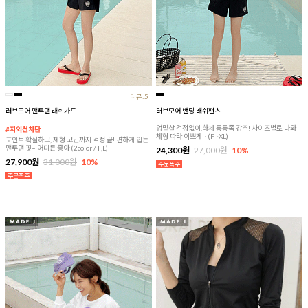
리뷰:5
러브모어 맨투맨 래쉬가드
러브모어 밴딩 래쉬팬츠
엉밑살 걱정없이,하체 통통족 강추! 사이즈별로 나와
#자외선차단
체형 따라 이쁘게~ (F~XL)
포인트 확실하고, 체형 고민까지 걱정 끝! 편하게 입는
맨투맨 핏~ 어디든 좋아 (2color / F,L)
24,300원
27,000원
10%
27,900원
31,000원
10%