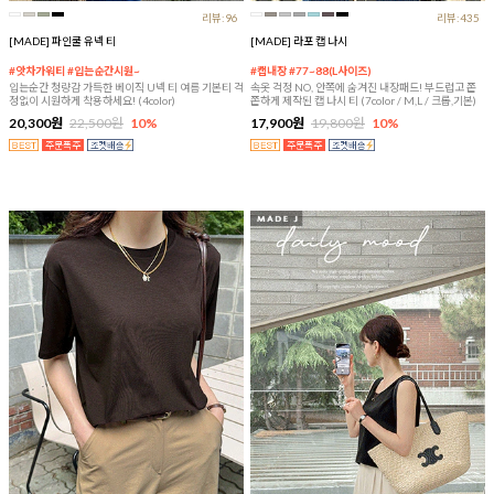
리뷰:96
리뷰:435
[MADE] 파인쿨 유넥 티
[MADE] 라포 캡 나시
#앗차가워티 #입는순간시원~
#캡내장 #77~88(L사이즈)
입는순간 청량감 가득한 베이직 U넥 티 여름 기본티 걱
속옷 걱정 NO, 안쪽에 숨겨진 내장패드! 부드럽고 쫀
정없이 시원하게 착용하세요! (4color)
쫀하게 제작된 캡 나시 티 (7color / M,L / 크롭,기본)
20,300원
22,500원
10%
17,900원
19,800원
10%