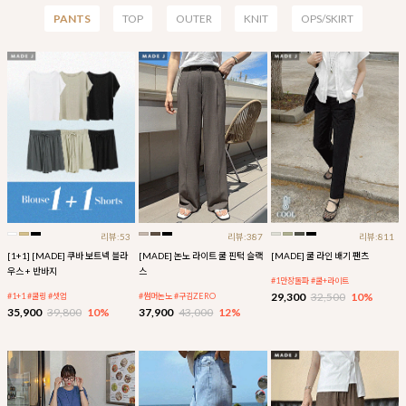
PANTS
TOP
OUTER
KNIT
OPS/SKIRT
리뷰:53
리뷰:387
리뷰:811
[1+1] [MADE] 쿠바 보트넥 블라
[MADE] 논노 라이트 쿨 핀턱 슬랙
[MADE] 쿨 라인 배기 팬츠
우스 + 반바지
스
#1만장돌파 #쿨+라이트
29,300
32,500
10%
#1+1 #쿨링 #셋업
#썸머논노 #구김ZERO
35,900
39,800
10%
37,900
43,000
12%