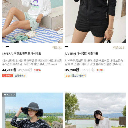
리뷰:31
리뷰:252
[JVERA] 위켄드 맨투맨 래쉬가드
[JVERA] 매쉬 짚업 래쉬가드
이너브라탑 일체형 특허받은 올인원 래쉬가드 쾌속흡
리뷰극찬,독보적 판매량! 은은한 포인트 매쉬,노출 부
수&건조 세계1위 크레오라 원단! (M,L / 2color)
담 제로 군살커버하고 라인 살려주는 짚업! (M~XL)
44,600원
49,500원
10%
35,900원
39,800원
10%