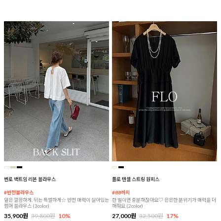
벤로 백트임 리본 블라우스
플로 텐셀 스트링 원피스
#반전블라우스
#88까지
앞은 깔끔하게, 뒤는 특별하게☆ 반전 매력이 살아있는
한 벌이면 충분하잖아요♡ 은은한 분위기가 매력을 더
썸머 블라우스 (3color)
해줘요 (2color)
35,900원
39,800원
10%
27,000원
32,500원
17%