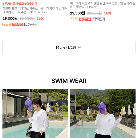
여리여리 가볍고 시원한 원단 여유 있는 착용감이라 활
#인기상품재입고 #요루원단
용도 좋아요~ (4color)
잔잔한 프릴 디테일로 사랑스러움 더하기♡ 데일리룩
과 여행룩 모두 추천드려요! (2color)
23,500원
28,500원
18%
29,000원
39,000원
26%
More (
1
/
18
)
SWIM WEAR