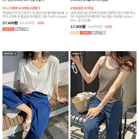
#1+1이벤트 #사계절 #반팔티
#냉감원단 #2타입
작년보다 더 업그레이드 된 원단으로 돌아왔어요★ 시
냉감 원단으로 피부에 닿을때 시원하고 부드러운 텍스
즌리스하게 꼭 필요한 아이템인 기본 티셔츠 (6color)
쳐! 지금부터 한여름까지 이너 필수 아이템 (3color /
M,L / 끈,민소매)
27,600원
33,600원
18%
17,000원
18,800원
10%