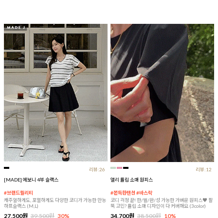
리뷰:26
리뷰:12
[MADE] 에보니 4부 슬랙스
앨리 튤립 소매 원피스
#브랜드퀄리티
#쫀득한텐션 #바스락
캐주얼하게도, 포멀하게도 다양한 코디가 가능한 만능
코디 걱정 끝! 한/벌/완/성 가능한 가벼운 원피스♥ 팔
하프슬랙스 (M,L)
뚝 고민? 튤립 소매 디자인이 다 커버해요 (3color)
27,500원
39,500원
30%
34,700원
38,500원
10%