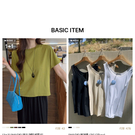
BASIC ITEM
리뷰:43
리뷰:478
[1+1] [MADE] 데이 어텀 반팔 티
[MADE] 에어쿨 나시 (2Type)