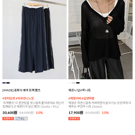
[MADE] 로파이 배색 트랙 팬츠
체르니 딥V넥 니트
#핀터감성 #외국언니느낌
#체형커버 #살안타템
'트랙팬츠'의 편안함을 멋스럽게 풀어냈어요 어딘가
체형은 자연스럽게 커버하면서 분위기는 은은하게 더
힙해보이고 세련미가 담긴 팬츠! (2color / M,L)
해주는 꾸안꾸 니트 (3color)
30,600원
34,000원
10%
17,900원
19,800원
10%