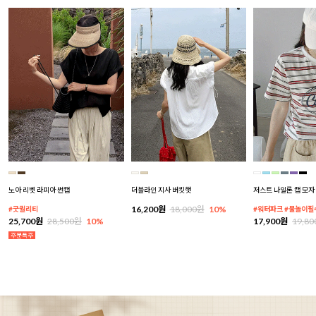
노아 리벳 라피아 썬캡
더블라인 지사 버킷햇
저스트 나일론 캡 모자
16,200원
18,000원
10%
#굿퀄리티
#워터파크 #물놀이필
25,700원
28,500원
10%
17,900원
19,8