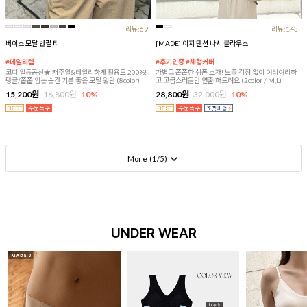
리뷰:69
리뷰:143
베이스 모달 반팔 티
[MADE] 이지 텐션 나시 블라우스
#데일리템
#후기인증 #체형커버
코디 일등공신★ 캐주얼&데일리하게 활용도 200%!
가볍고 쫀쫀한 쉬폰 소재! 노출 걱정 없이 여리여리하
탱글/쫀쫀 입는 순간 기분 좋은 모달 원단 (8color)
고 고급스러움만 연출 해드려요 (2color / M,L)
15,200원
16,800원
10%
28,800원
32,000원
10%
More (
1
/
5
)
UNDER WEAR