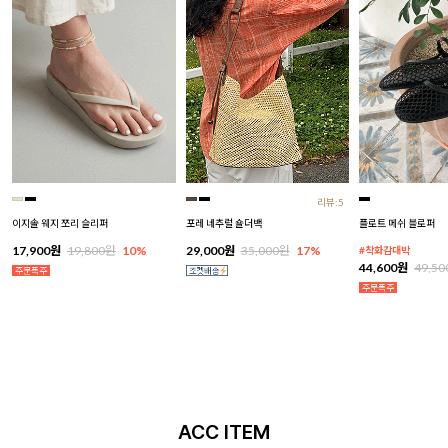
리뷰:5
이지솔 웨지 쪼리 슬리퍼
포레 네추럴 숄더백
플로트 메쉬 블로퍼
17,900원
19,800원
10%
29,000원
35,000원
17%
#착화감대박
44,600원
49,5
ACC ITEM