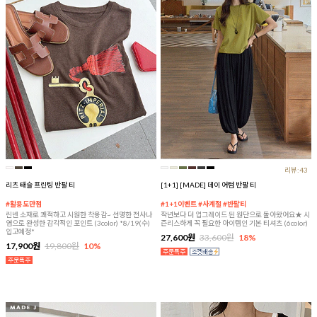
리뷰:43
리츠 태슬 프린팅 반팔 티
[1+1] [MADE] 데이 어텀 반팔 티
#활용도만점
#1+1이벤트 #사계절 #반팔티
린넨 소재로 쾌적하고 시원한 착용감~ 선명한 전사나
작년보다 더 업그레이드 된 원단으로 돌아왔어요★ 시
염으로 완성한 감각적인 포인트 (3color) *8/19(수)
즌리스하게 꼭 필요한 아이템인 기본 티셔츠 (6color)
입고예정*
27,600원
33,600원
18%
17,900원
19,800원
10%