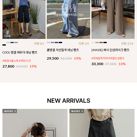
리뷰:83
리뷰:24
리뷰:214
쿨텐셀 사선절개 데님 팬츠
[MADE] 베이 린넨라이크 팬츠
COOL 텐셀 버뮤다 데님 팬츠
29,500
36,500
19%
#하체완벽커버 #여름인생팬츠
#텐셀 #쿨소재 #버뮤다 핏
33,300
37,000
10%
27,800
34,500
19%
NEW ARRIVALS