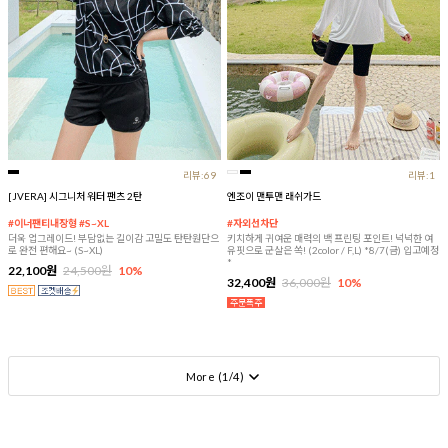
리뷰:69
리뷰:1
[JVERA] 시그니처 워터 팬츠 2탄
엔조이 맨투맨 래쉬가드
#이너팬티내장형 #S~XL
#자외선차단
더욱 업그레이드! 부담없는 길이감 고밀도 탄탄원단으
키치하게 귀여운 매력의 백 프린팅 포인트! 넉넉한 여
로 완전 편해요~ (S~XL)
유핏으로 군살은 쏙! (2color / F,L) *8/7(금) 입고예정
*
22,100원
24,500원
10%
32,400원
36,000원
10%
More (
1
/
4
)