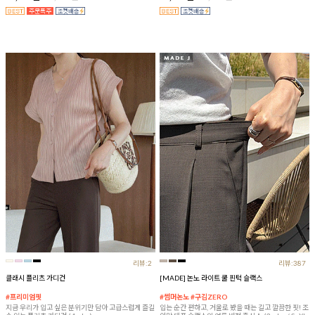
리뷰:2
리뷰:387
클래시 플리츠 가디건
[MADE] 논노 라이트 쿨 핀턱 슬랙스
#프리미엄핏
#썸머논노 #구김ZERO
지금 우리가 입고 싶은 분위기만 담아 고급스럽게 즐길
입는 순간 편하고, 거울로 봤을 때는 길고 깔끔한 핏! 조