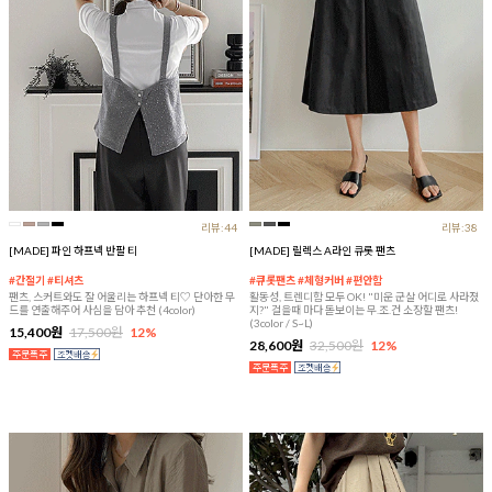
리뷰:44
리뷰:38
[MADE] 파인 하프넥 반팔 티
[MADE] 릴렉스 A라인 큐롯 팬츠
#간절기 #티셔츠
#큐롯팬츠 #체형커버 #편안함
팬츠, 스커트와도 잘 어울리는 하프넥 티♡ 단아한 무
활동성, 트렌디함 모두 OK! "미운 군살 어디로 사라졌
드를 연출해주어 사심을 담아 추천 (4color)
지?" 걸을때 마다 돋보이는 무.조.건 소장할 팬츠!
(3color / S~L)
15,400원
17,500원
12%
28,600원
32,500원
12%