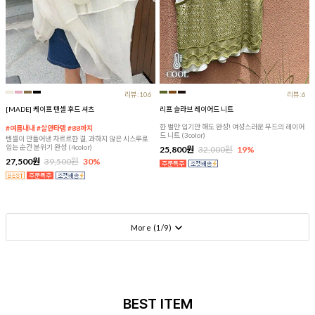
리뷰:106
리뷰:6
[MADE] 케이프 텐셀 후드 셔츠
리프 슬라브 레이어드 니트
한 벌만 입기만 해도 완성! 여성스러운 무드의 레이어
#여름내내 #살안타템 #88까지
드 니트 (3color)
텐셀이 만들어낸 차르르한 결, 과하지 않은 시스루로
입는 순간 분위기 완성 (4color)
25,800원
32,000원
19%
27,500원
39,500원
30%
More (
1
/
9
)
BEST ITEM