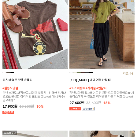
리뷰:44
리츠 태슬 프린팅 반팔 티
[1+1] [MADE] 데이 어텀 반팔 티
#활용도만점
#1+1이벤트 #사계절 #반팔티
린넨 소재로 쾌적하고 시원한 착용감~ 선명한 전사나
작년보다 더 업그레이드 된 원단으로 돌아왔어요★ 시
염으로 완성한 감각적인 포인트 (3color) *8/19(수)
즌리스하게 꼭 필요한 아이템인 기본 티셔츠 (6color)
입고예정*
27,600원
33,600원
18%
17,900원
19,800원
10%