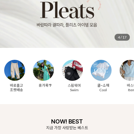
5
/
17
바로출고
휴가룩🌴
스윔웨어
쿨~소재
바스
조켓배송
Swim
Cool
Ite
NOW! BEST
지금 가장 사랑받는 베스트