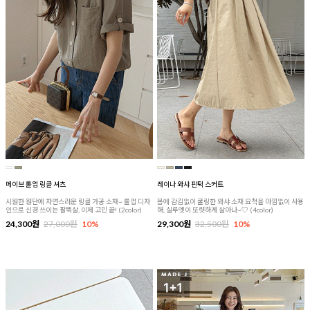
메이브 롤업 링클 셔츠
레이나 와샤 핀턱 스커트
시원한 원단에 자연스러운 링클 가공 소재~ 롤업 디자
몸에 감김없이 쿨링한 와샤 소재 요척을 아낌없이 사용
인으로 신경 쓰이는 팔뚝살, 이제 고민 끝! (2color)
해, 실루엣이 또렷하게 살아나~♡ (4color)
24,300원
27,000원
10%
29,300원
32,500원
10%