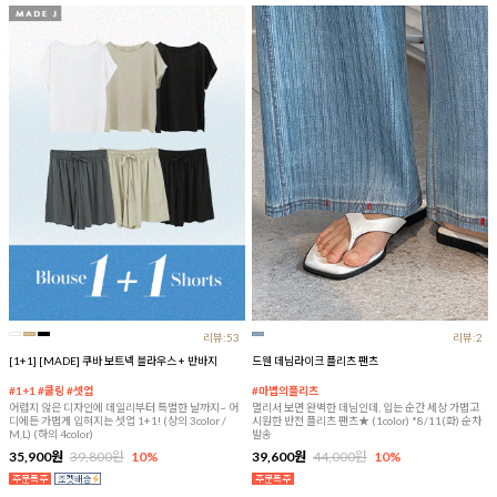
리뷰:53
리뷰:2
[1+1] [MADE] 쿠바 보트넥 블라우스 + 반바지
드웬 데님라이크 플리츠 팬츠
#1+1 #쿨링 #셋업
#마법의플리츠
어렵지 않은 디자인에 데일리부터 특별한 날까지~ 어
멀리서 보면 완벽한 데님인데, 입는 순간 세상 가볍고
디에든 가볍게 입혀지는 셋업 1+1! (상의 3color /
시원한 반전 플리츠 팬츠★ (1color) *8/11(화) 순차
M,L) (하의 4color)
발송
35,900원
39,800원
10%
39,600원
44,000원
10%