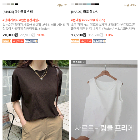
리뷰:96
리뷰:436
[MADE] 파인쿨 유넥 티
[MADE] 라포 캡 나시
#앗차가워티 #입는순간시원~
#캡내장 #77~88(L사이즈)
입는순간 청량감 가득한 베이직 U넥 티 여름 기본티 걱
속옷 걱정 NO, 안쪽에 숨겨진 내장패드! 부드럽고 쫀
정없이 시원하게 착용하세요! (4color)
쫀하게 제작된 캡 나시 티 (7color / M,L / 크롭,기본)
20,300원
22,500원
10%
17,900원
19,800원
10%