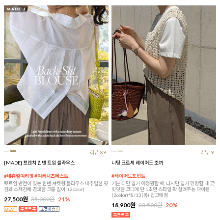
리뷰:89
리뷰:9
[MADE] 프렌치 린넨 트임 블라우스
니팅 크로셰 레이어드 조끼
#네츄럴여리핏 #여름셔츠베스트
#레이어드포인트
뒷트임 반전이 있는 린넨 셔켓형 블라우스 내추럴한 핏
기본 티만 입기 어정쩡할 때, 나시만 입기 민망할 때 굿!
감과 소재감에 경쾌한 크롭 길이! (2color)
밋밋한 코디에 단 1초면 스타일 확 살려주는 아이템
(2color)*8/13(목) 입고예정
27,500원
35,000원
21%
18,900원
23,500원
20%