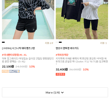
리뷰:69
리뷰:1
[JVERA] 시그니처 워터 팬츠 2탄
엔조이 맨투맨 래쉬가드
#이너팬티내장형 #S~XL
#자외선차단
더욱 업그레이드! 부담없는 길이감 고밀도 탄탄원단으
키치하게 귀여운 매력의 백 프린팅 포인트! 넉넉한 여
로 완전 편해요~ (S~XL)
유핏으로 군살은 쏙! (2color / F,L) *8/7(금) 입고예정
*
22,100원
24,500원
10%
32,400원
36,000원
10%
More (
1
/
4
)