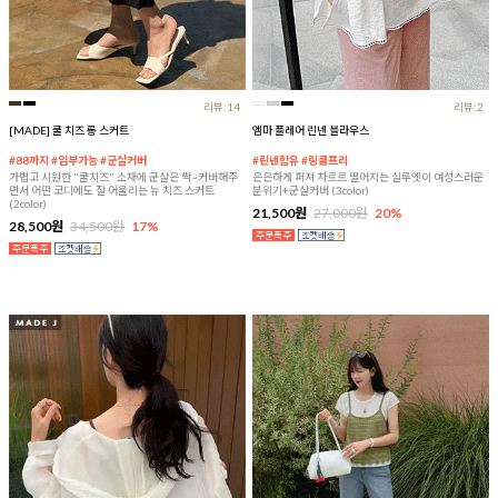
리뷰:14
리뷰:2
[MADE] 쿨 치즈 롱 스커트
엠마 플레어 린넨 블라우스
#88까지 #임부가능 #군살커버
#린넨함유 #링클프리
가볍고 시원한 "쿨치즈" 소재에 군살은 싹~커버해주
은은하게 퍼져 차르르 떨어지는 실루엣이 여성스러운
면서 어떤 코디에도 잘 어울리는 뉴 치즈 스커트
분위기+군살커버 (3color)
(2color)
21,500원
27,000원
20%
28,500원
34,500원
17%