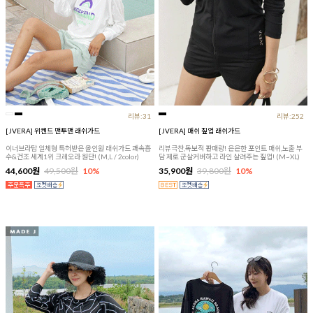
리뷰:31
리뷰:252
[JVERA] 위켄드 맨투맨 래쉬가드
[JVERA] 매쉬 짚업 래쉬가드
이너브라탑 일체형 특허받은 올인원 래쉬가드 쾌속흡
리뷰극찬,독보적 판매량! 은은한 포인트 매쉬,노출 부
수&건조 세계1위 크레오라 원단! (M,L / 2color)
담 제로 군살커버하고 라인 살려주는 짚업! (M~XL)
44,600원
49,500원
10%
35,900원
39,800원
10%