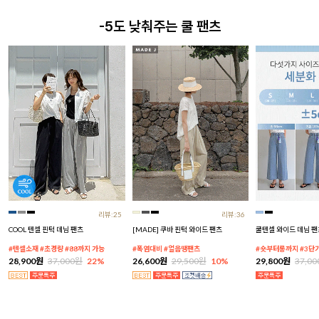
-5도 낮춰주는 쿨 팬츠
리뷰:25
리뷰:36
COOL 텐셀 핀턱 데님 팬츠
[MADE] 쿠바 핀턱 와이드 팬츠
쿨텐셀 와이드 데님 팬
#텐셀소재 #초경량 #88까지 가능
#폭염대비 #얼음땡팬츠
#숏부터롱까지 #3단
28,900원
37,000원
22%
26,600원
29,500원
10%
29,800원
37,0