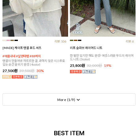
리뷰:106
리뷰:6
[MADE] 케이프 텐셀 후드 셔츠
리프 슬라브 레이어드 니트
한 벌만 입기만 해도 완성! 여성스러운 무드의 레이어
#여름내내 #살안타템 #88까지
드 니트 (3color)
텐셀이 만들어낸 차르르한 결, 과하지 않은 시스루로
입는 순간 분위기 완성 (4color)
25,800원
32,000원
19%
27,500원
39,500원
30%
More (
1
/
9
)
BEST ITEM