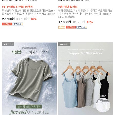
#1+1이벤트 #사계절 #반팔티
#냉감원단 #2타입
작년보다 더 업그레이드 된 원단으로 돌아왔어요★ 시
냉감 원단으로 피부에 닿을때 시원하고 부드러운 텍스
즌리스하게 꼭 필요한 아이템인 기본 티셔츠 (6color)
쳐! 지금부터 한여름까지 이너 필수 아이템 (3color /
M,L / 끈,민소매)
27,600원
33,600원
18%
17,000원
18,800원
10%