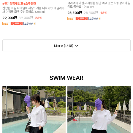
여리여리 가볍고 시원한 원단 여유 있는 착용감이라 활
#인기상품재입고 #요루원단
용도 좋아요~ (4color)
잔잔한 프릴 디테일로 사랑스러움 더하기♡ 데일리룩
과 여행룩 모두 추천드려요! (2color)
23,500원
28,500원
18%
29,000원
39,000원
26%
More (
1
/
18
)
SWIM WEAR