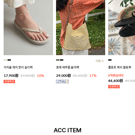
리뷰:5
이지솔 웨지 쪼리 슬리퍼
포레 네추럴 숄더백
플로트 메쉬 블로퍼
17,900원
19,800원
10%
29,000원
35,000원
17%
#착화감대박
44,600원
49,5
ACC ITEM