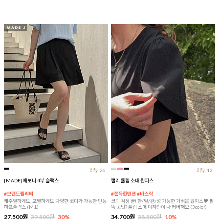
리뷰:26
리뷰:12
[MADE] 에보니 4부 슬랙스
앨리 튤립 소매 원피스
#브랜드퀄리티
#쫀득한텐션 #바스락
캐주얼하게도, 포멀하게도 다양한 코디가 가능한 만능
코디 걱정 끝! 한/벌/완/성 가능한 가벼운 원피스♥ 팔
하프슬랙스 (M,L)
뚝 고민? 튤립 소매 디자인이 다 커버해요 (3color)
27,500원
39,500원
30%
34,700원
38,500원
10%