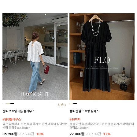
리뷰:1
벤로 백트임 리본 블라우스
플로 텐셀 스트링 원피스
#반전블라우스
#88까지
앞은 깔끔하게, 뒤는 특별하게☆ 반전 매력이 살아있는
한 벌이면 충분하잖아요♡ 은은한 분위기가 매력을 더
썸머 블라우스 (3color)
해줘요 (2color)
35,900원
39,800원
10%
27,000원
32,500원
17%