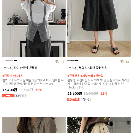
리뷰:44
리뷰:38
[MADE] 파인 하프넥 반팔 티
[MADE] 릴렉스 A라인 큐롯 팬츠
#간절기 #티셔츠
#큐롯팬츠 #체형커버 #편안함
팬츠, 스커트와도 잘 어울리는 하프넥 티♡ 단아한 무
활동성, 트렌디함 모두 OK! "미운 군살 어디로 사라졌
드를 연출해주어 사심을 담아 추천 (4color)
지?" 걸을때 마다 돋보이는 무.조.건 소장할 팬츠!
(3color / S~L)
15,400원
17,500원
12%
28,600원
32,500원
12%