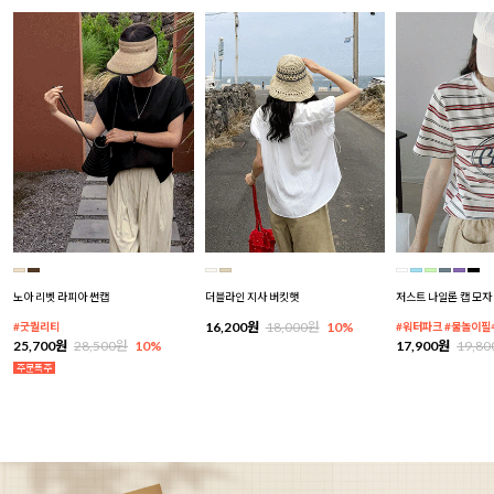
노아 리벳 라피아 썬캡
더블라인 지사 버킷햇
저스트 나일론 캡 모자
16,200원
18,000원
10%
#굿퀄리티
#워터파크 #물놀이필
25,700원
28,500원
10%
17,900원
19,8