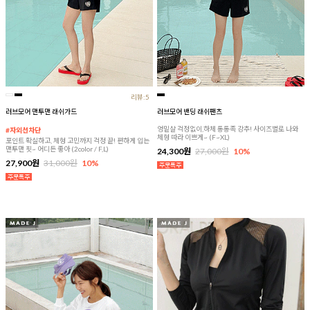
리뷰:5
러브모어 맨투맨 래쉬가드
러브모어 밴딩 래쉬팬츠
엉밑살 걱정없이,하체 통통족 강추! 사이즈별로 나와
#자외선차단
체형 따라 이쁘게~ (F~XL)
포인트 확실하고, 체형 고민까지 걱정 끝! 편하게 입는
맨투맨 핏~ 어디든 좋아 (2color / F,L)
24,300원
27,000원
10%
27,900원
31,000원
10%