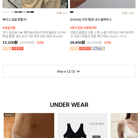
리뷰:69
리뷰:143
베이스 모달 반팔 티
[MADE] 이지 텐션 나시 블라우스
#데일리템
#후기인증 #체형커버
코디 일등공신★ 캐주얼&데일리하게 활용도 200%!
가볍고 쫀쫀한 쉬폰 소재! 노출 걱정 없이 여리여리하
탱글/쫀쫀 입는 순간 기분 좋은 모달 원단 (8color)
고 고급스러움만 연출 해드려요 (2color / M,L)
15,200원
16,800원
10%
28,800원
32,000원
10%
More (
1
/
5
)
UNDER WEAR