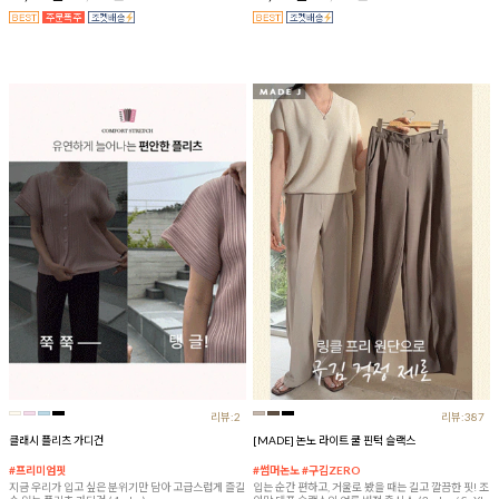
리뷰:2
리뷰:387
클래시 플리츠 가디건
[MADE] 논노 라이트 쿨 핀턱 슬랙스
#프리미엄핏
#썸머논노 #구김ZERO
지금 우리가 입고 싶은 분위기만 담아 고급스럽게 즐길
입는 순간 편하고, 거울로 봤을 때는 길고 깔끔한 핏! 조