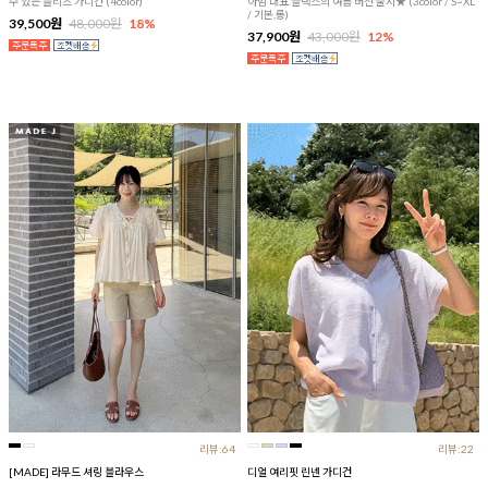
수 있는 플리츠 가디건 (4color)
아맘 대표 슬랙스의 여름 버전 출시★ (3color / S~XL
/ 기본,롱)
39,500원
48,000원
18%
37,900원
43,000원
12%
리뷰:64
리뷰:22
[MADE] 라무드 셔링 블라우스
디얼 여리핏 린넨 가디건