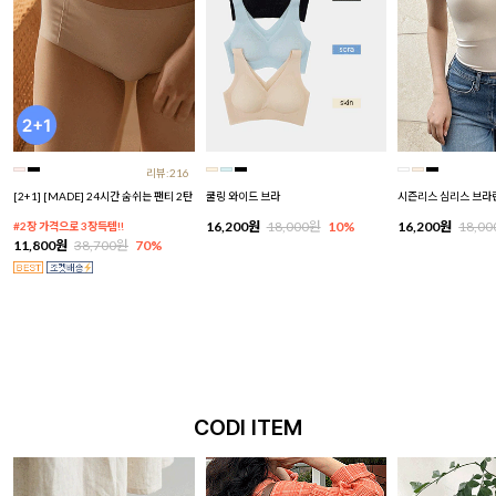
리뷰:216
[2+1] [MADE] 24시간 숨쉬는 팬티 2탄
쿨링 와이드 브라
시즌리스 심리스 브라
16,200원
18,000원
10%
16,200원
18,0
#2장 가격으로 3장득템!!
11,800원
38,700원
70%
CODI ITEM