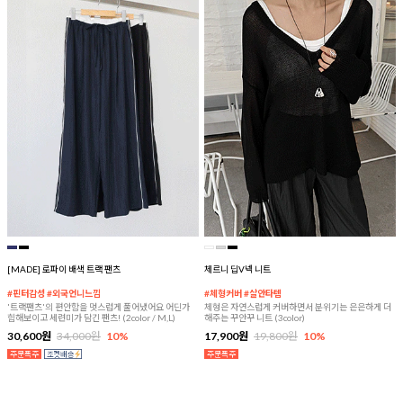
[MADE] 로파이 배색 트랙 팬츠
체르니 딥V넥 니트
#핀터감성 #외국언니느낌
#체형커버 #살안타템
'트랙팬츠'의 편안함을 멋스럽게 풀어냈어요 어딘가
체형은 자연스럽게 커버하면서 분위기는 은은하게 더
힙해보이고 세련미가 담긴 팬츠! (2color / M,L)
해주는 꾸안꾸 니트 (3color)
30,600원
34,000원
10%
17,900원
19,800원
10%