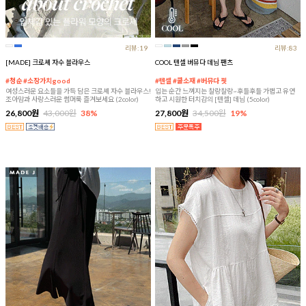
리뷰:19
리뷰:83
[MADE] 크로셰 자수 블라우스
COOL 텐셀 버뮤다 데님 팬츠
#청순 #소장가치good
#텐셀 #쿨소재 #버뮤다 핏
여성스러운 요소들을 가득 담은 크로셰 자수 블라우스!
입는 순간 느껴지는 찰랑찰랑~후들후들 가볍고 유연
조아맘과 사랑스러운 썸머룩 즐겨보세요 (2color)
하고 시원한 터치감의 [텐셀] 데님 (5color)
26,800원
43,000원
38%
27,800원
34,500원
19%