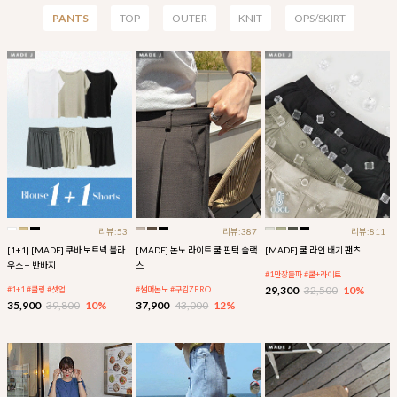
PANTS
TOP
OUTER
KNIT
OPS/SKIRT
리뷰:53
리뷰:387
리뷰:811
[1+1] [MADE] 쿠바 보트넥 블라
[MADE] 논노 라이트 쿨 핀턱 슬랙
[MADE] 쿨 라인 배기 팬츠
우스 + 반바지
스
#1만장돌파 #쿨+라이트
29,300
32,500
10%
#1+1 #쿨링 #셋업
#썸머논노 #구김ZERO
35,900
39,800
10%
37,900
43,000
12%