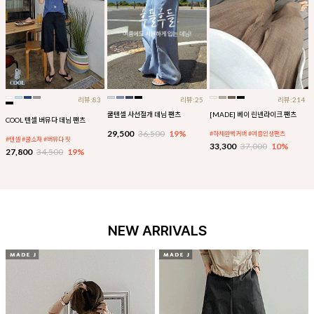
리뷰:83
리뷰:25
리뷰:214
쿨텐셀 사선절개 데님 팬츠
[MADE] 베이 린넨라이크 팬츠
COOL 텐셀 버뮤다 데님 팬츠
29,500
36,500
19%
#하체완벽커버 #여름인생팬츠
#텐셀 #쿨소재 #버뮤다 핏
33,300
37,000
10%
27,800
34,500
19%
NEW ARRIVALS