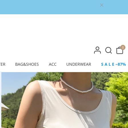
0
TER
BAG&SHOES
ACC
UNDERWEAR
S A L E ~87%