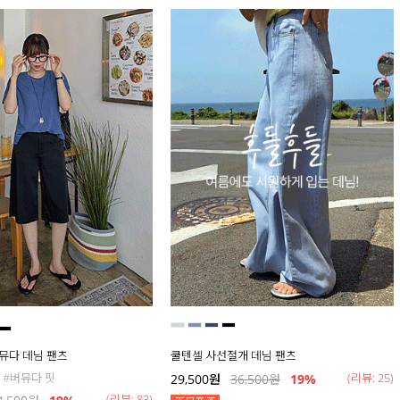
버뮤다 데님 팬츠
쿨텐셀 사선절개 데님 팬츠
 #버뮤다 핏
(리뷰: 25)
29,500
원
36,500
원
19
%
(리뷰: 83)