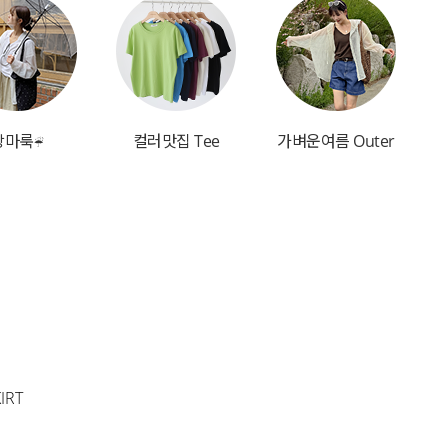
장마룩☔
컬러맛집 Tee
가벼운여름 Outer
IRT