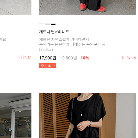
체르니 딥V넥 니트
어요
체형은 자연스럽게 커버하면서
분위기는 은은하게 더해주는 꾸안꾸 니트
(3color)
(리뷰: 0)
(리뷰: 0)
17,900
원
19,800
원
10%