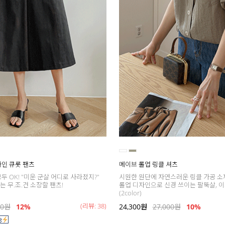
A라인 큐롯 팬츠
메이브 롤업 링클 셔츠
두 OK! "미운 군살 어디로 사라졌지?"
시원한 원단에 자연스러운 링클 가공 소
 무.조.건 소장할 팬츠!
롤업 디자인으로 신경 쓰이는 팔뚝살, 이
(2color)
(리뷰: 38)
00
원
12%
24,300
원
27,000
원
10%