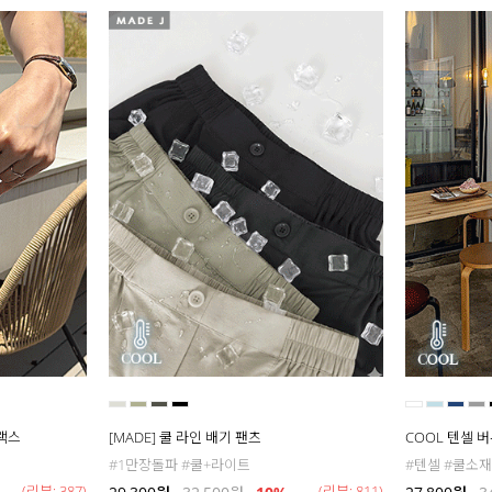
슬랙스
[MADE] 쿨 라인 배기 팬츠
COOL 텐셀 
#1만장돌파 #쿨+라이트
#텐셀 #쿨소재
(리뷰: 387)
(리뷰: 811)