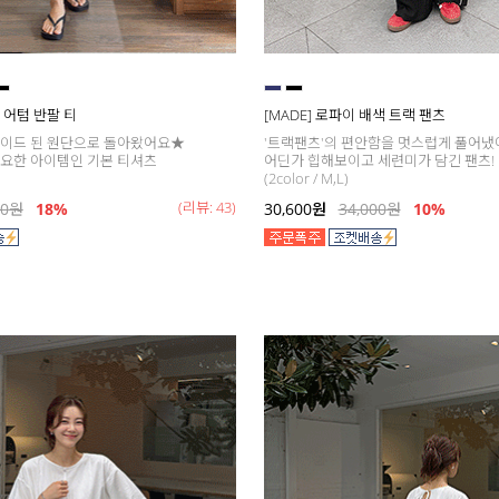
데이 어텀 반팔 티
[MADE] 로파이 배색 트랙 팬츠
레이드 된 원단으로 돌아왔어요★
'트랙팬츠'의 편안함을 멋스럽게 풀어냈
요한 아이템인 기본 티셔츠
어딘가 힙해보이고 세련미가 담긴 팬츠!
(2color / M,L)
(리뷰: 43)
00
원
18
%
30,600
원
34,000
원
10%