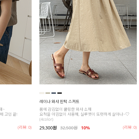
레이나 와샤 핀턱 스커트
재~
몸에 감김없이 쿨링한 와샤 소재
제 고민 끝!
요척을 아낌없이 사용해, 실루엣이 또렷하게 살아나~♡
(4color)
(리뷰: 0)
(리뷰: 0)
29,300
원
32,500
원
10%