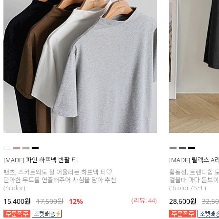
[MADE] 파인 하프넥 반팔 티
[MADE] 릴렉스 
팬츠, 스커트와도 잘 어울리는 하프넥 티♡
활동성, 트렌디함 모
단아한 무드를 연출해주어 사심을 담아 추천
걸을때 마다 돋보이는
(4color)
(3color / S~L)
(리뷰: 44)
15,400
원
17,500
원
12%
28,600
원
32,5