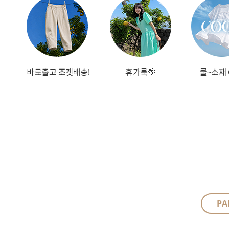
바로출고 조켓배송!
휴가룩🌴
쿨~소재 
PA