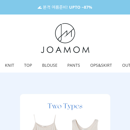
🌊 본격 여름준비!
UPTO ~87%
KNIT
TOP
BLOUSE
PANTS
OPS&SKIRT
OU