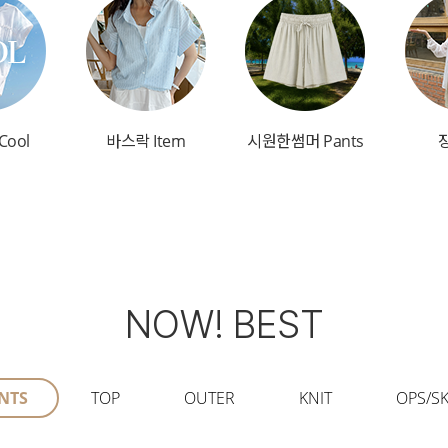
Cool
바스락 Item
시원한썸머 Pants
NOW! BEST
NTS
TOP
OUTER
KNIT
OPS/SK