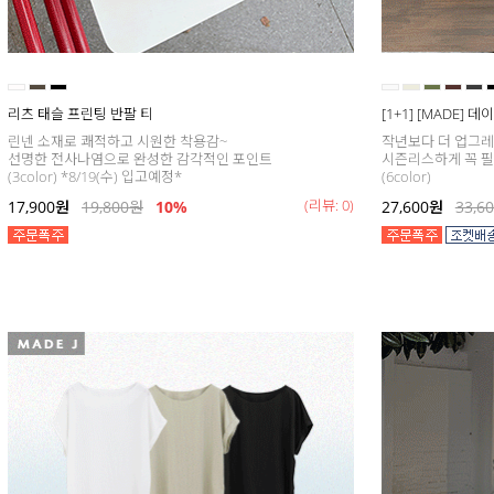
리츠 태슬 프린팅 반팔 티
[1+1] [MADE] 
린넨 소재로 쾌적하고 시원한 착용감~
작년보다 더 업그
선명한 전사나염으로 완성한 감각적인 포인트
시즌리스하게 꼭 필
(3color) *8/19(수) 입고예정*
(6color)
(리뷰: 0)
17,900
원
19,800
원
10%
27,600
원
33,6