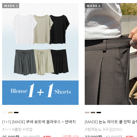
[1+1] [MADE] 쿠바 보트넥 블라우스 + 반바지
[MADE] 논노 라이트 쿨 핀턱 
#1+1 #쿨링 #셋업
#썸머논노 #구김ZERO
(리뷰: 53)