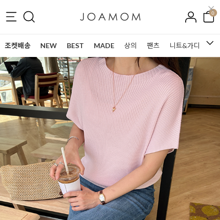
0
조켓배송
NEW
BEST
MADE
상의
팬츠
니트&가디건