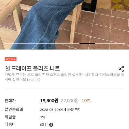
쉘 드레이프 플리츠 니트
가볍게 흐르는 세로 플리츠 텍스처로 슬림한 실루엣- 시원함과 여성스러움을 동
시에 잡았어요 (5color)
19,800
원
22,000
원
10%
판매가
할인종료일
2026-08-10 09시 59분 까지
적립금
1%
배송비
(조건)