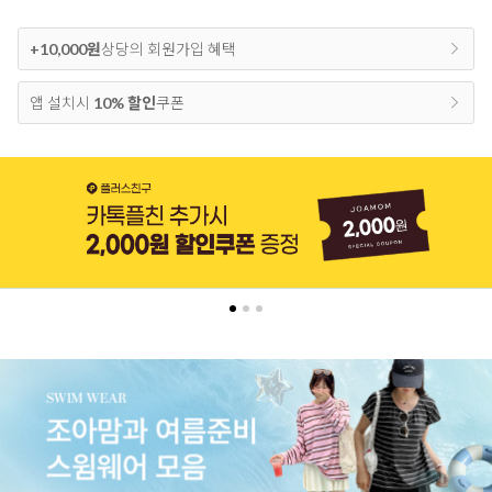
+10,000원
상당의 회원가입 혜택
앱 설치시
10% 할인
쿠폰