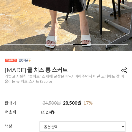
[MADE] 쿨 치즈 롱 스커트
가볍고 시원한 "쿨치즈" 소재에 군살은 싹~커버해주면서 어떤 코디에도 잘 어
울리는 뉴 치즈 스커트 (2color)
34,500
원
28,500
원
17
%
판매가
배송비
(조건)
색상