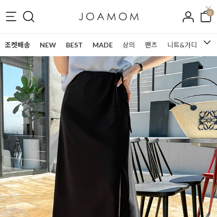
0
조켓배송
NEW
BEST
MADE
상의
팬츠
니트&가디건