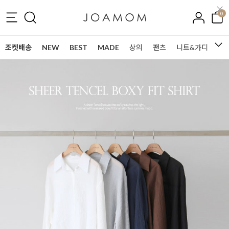
0
조켓배송
NEW
BEST
MADE
상의
팬츠
니트&가디건