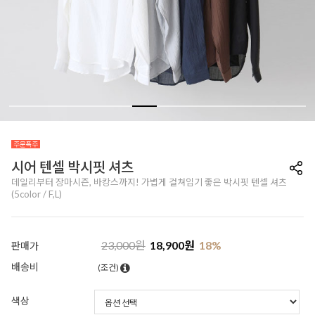
시어 텐셀 박시핏 셔츠
데일리부터 장마시즌, 바캉스까지! 가볍게 걸쳐입기 좋은 박시핏 텐셀 셔츠
(5color / F,L)
23,000
원
18,900
원
18
%
판매가
배송비
(조건)
색상